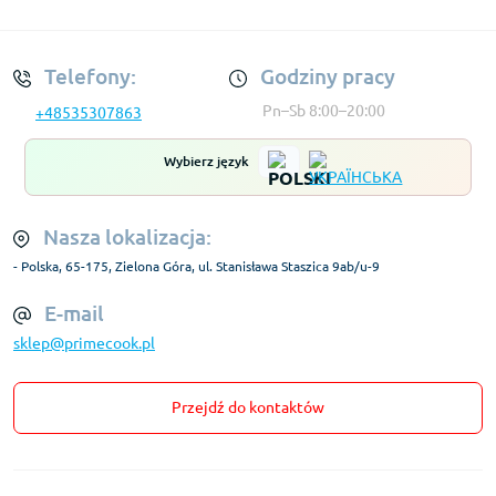
Regulamin Konta
Telefony:
Godziny pracy
Pn–Sb 8:00–20:00
+48535307863
Wybierz język
Nasza lokalizacja:
- Polska, 65-175, Zielona Góra, ul. Stanisława Staszica 9ab/u-9
E-mail
sklep@primecook.pl
Przejdź do kontaktów