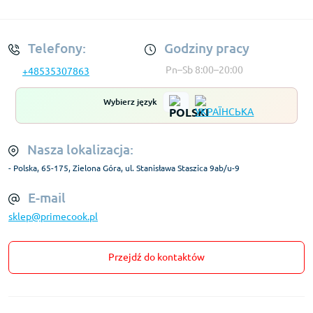
Regulamin Konta
Telefony:
Godziny pracy
Pn–Sb 8:00–20:00
+48535307863
Wybierz język
Nasza lokalizacja:
- Polska, 65-175, Zielona Góra, ul. Stanisława Staszica 9ab/u-9
E-mail
sklep@primecook.pl
Przejdź do kontaktów