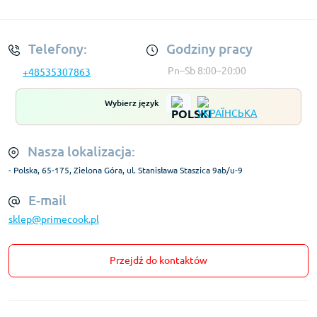
Regulamin Konta
Telefony:
Godziny pracy
Pn–Sb 8:00–20:00
+48535307863
Wybierz język
Nasza lokalizacja:
- Polska, 65-175, Zielona Góra, ul. Stanisława Staszica 9ab/u-9
E-mail
sklep@primecook.pl
Przejdź do kontaktów