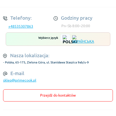
Regulamin Konta
Telefony:
Godziny pracy
Pn–Sb 8:00–20:00
+48535307863
Wybierz język
Nasza lokalizacja:
- Polska, 65-175, Zielona Góra, ul. Stanisława Staszica 9ab/u-9
E-mail
sklep@primecook.pl
Przejdź do kontaktów