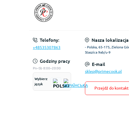
Telefony:
Nasza lokalizacja
+48535307863
- Polska, 65-175, Zielona Gór
Staszica 9ab/u-9
Godziny pracy
E-mail
Pn–Sb 8:00–20:00
sklep@primecook.pl
Wybierz
język
Przejdź do kontak