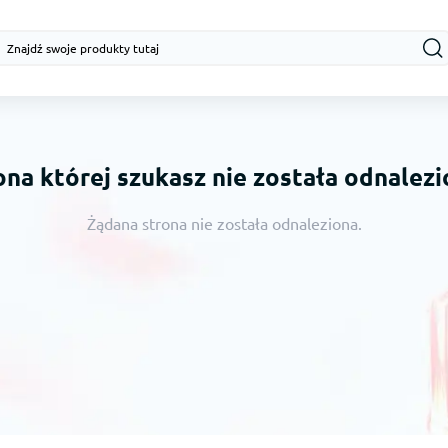
ona której szukasz nie została odnalezi
Żądana strona nie została odnaleziona.