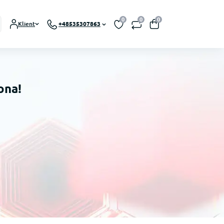
0
0
0
Klient
+48535307863
ona!