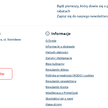
Bądź pierwszy, który dowie się o 
rabatach
Zapisz się do naszego newslette
Regulamin Konta
:
Informacje
a, ul. Stanisława
O firmie
Informacje o dostawie
Metody płatności
Zwroty i Reklamacje
Blog kulinarny
Regulamin sklepu
tów
Polityka prywatności RODO i cookies
Regulamin newslettera
Regulamin Konta
Współpraca z PrimeCook
Skontaktuj się z nami
Mapa strony