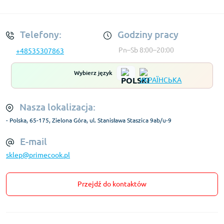
Regulamin Konta
Telefony:
Godziny pracy
Pn–Sb 8:00–20:00
+48535307863
Wybierz język
Nasza lokalizacja:
- Polska, 65-175, Zielona Góra, ul. Stanisława Staszica 9ab/u-9
E-mail
sklep@primecook.pl
Przejdź do kontaktów