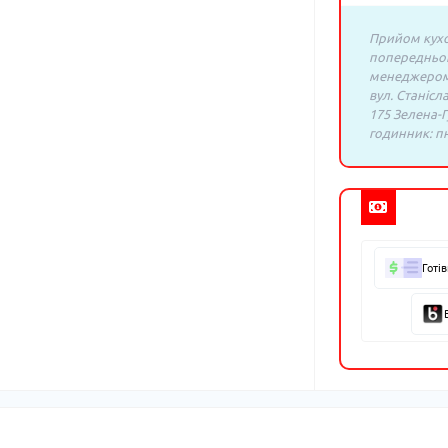
Прийом кухо
попередньо
менеджером:
вул. Станісл
175 Зелена-Г
годинник: пн.
Готі