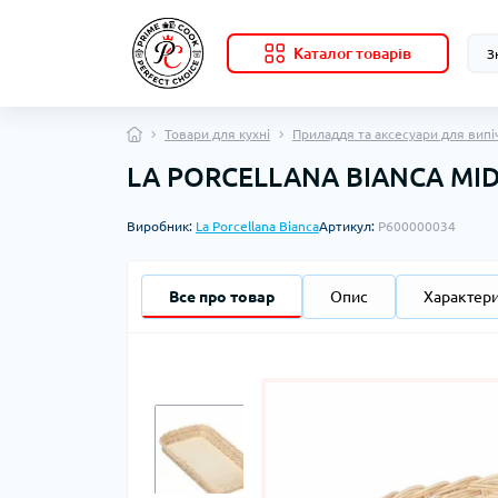
Каталог товарів
Товари для кухні
Приладдя та аксесуари для випі
LA PORCELLANA BIANCA MIDO
Виробник:
La Porcellana Bianca
Артикул:
P600000034
Все про товар
Опис
Характер