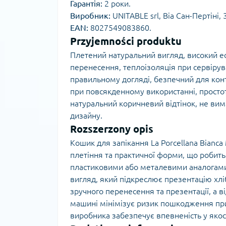
Гарантія:
2 роки.
Виробник:
UNITABLE srl, Віа Сан-Пертіні, 
EAN:
8027549083860.
Przyjemności produktu
Плетений натуральний вигляд, високий ес
перенесення, теплоізоляція при сервірува
правильному догляді, безпечний для конта
при повсякденному використанні, простота 
натуральний коричневий відтінок, не вима
дизайну.
Rozszerzony opis
Кошик для запікання La Porcellana Bianca
плетіння та практичної форми, що робит
пластиковими або металевими аналогами.
вигляд, який підкреслює презентацію хлі
зручного перенесення та презентації, а в
машині мінімізує ризик пошкодження при 
виробника забезпечує впевненість у якост