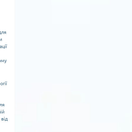
для
и
ації
ому
огії
для
ій
 від