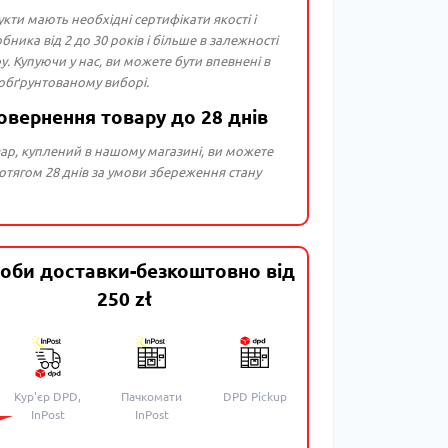
укти мають необхідні сертифікати якості і
бника від 2 до 30 років і більше в залежності
ру. Купуючи у нас, ви можете бути впевнені в
 обґрунтованому виборі.
овернення товару до 28 днів
ар, куплений в нашому магазині, ви можете
тягом 28 днів за умови збереження стану
оби доставки-безкоштовно від
250 zł
Кур'єр DPD,
Пачкомати
DPD Pickup
InPost
InPost