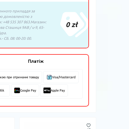
нного приладдя за
ю домовленістю з
 +48 535 307 863.Магазин:
0 zł
ава Сташиця 9AB / u-9, 65-
ура.
- СБ. 08: 00-20: 00.
Платіж
вкою при отриманні товару
Visa/Mastercard
Blik
Google Pay
Apple Pay