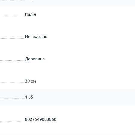
Італія
Не вказано
Деревина
39 см
1,65
8027549083860