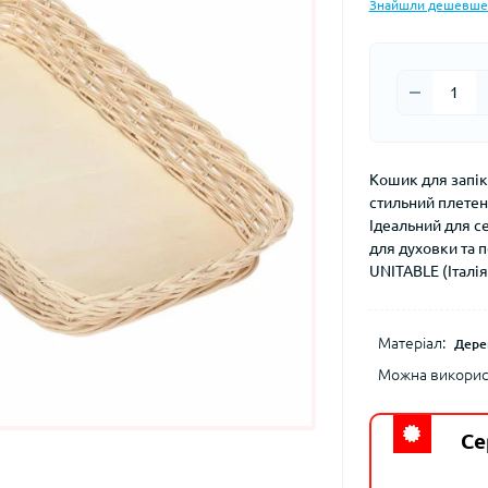
Знайшли дешевше
Кошик для запіка
стильний плетен
Ідеальний для с
для духовки та 
UNITABLE (Італія
Матеріал:
Дере
Можна використ
Се