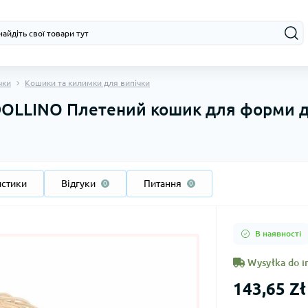
чки
Кошики та килимки для випічки
LLINO Плетений кошик для форми дл
истики
Відгуки
Питання
0
0
В наявності
Wysyłka do i
143,65 Zł