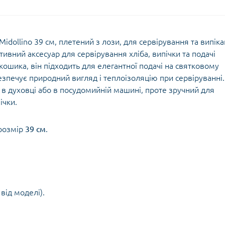
Midollino 39 см, плетений з лози, для сервірування та випік
ивний аксесуар для сервірування хліба, випічки та подачі
кошика, він підходить для елегантної подачі на святковому
езпечує природний вигляд і теплоізоляцію при сервіруванні.
в духовці або в посудомийній машині, проте зручний для
ічки.
 розмір
39 см
.
від моделі).