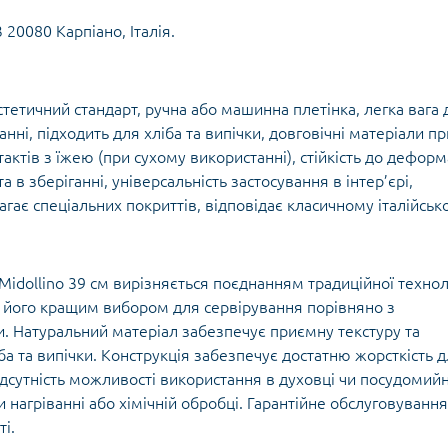
3 20080 Карпіано, Італія.
тетичний стандарт, ручна або машинна плетінка, легка вага 
нні, підходить для хліба та випічки, довговічні матеріали пр
ктів з їжею (при сухому використанні), стійкість до деформ
в зберіганні, універсальність застосування в інтер’єрі,
гає спеціальних покриттів, відповідає класичному італійськ
 Midollino 39 см вирізняється поєднанням традиційної технол
ь його кращим вибором для сервірування порівняно з
 Натуральний матеріал забезпечує приємну текстуру та
ба та випічки. Конструкція забезпечує достатню жорсткість 
ідсутність можливості використання в духовці чи посудомийн
нагріванні або хімічній обробці. Гарантійне обслуговування
і.