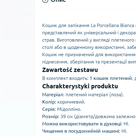
Кошик для запікання La Porcellana Bianca 
представлений як універсальний і декорат
страв. Виготовлений у вигляді плетеного 
столі або в щоденному використанні, заб
Кошик не призначений для використання 
піднесення, зберігання та презентації вип
Zawartość zestawu
В комплект входить:
1 кошик плетений
,
Charakterystyki produktu
Матеріал:
плетений матеріал (лоза).
Колір:
коричневий.
Серія:
Мідолліно.
Розмір:
39 см (діаметр/довжина залежно 
Можна використовувати в духовці:
НІ.
Чищення в посудомийній машині:
НІ.