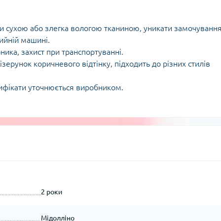
 сухою або злегка вологою тканиною, уникати замочування
ийній машині.
ника, захист при транспортуванні.
зерунок коричневого відтінку, підходить до різних стилів
тифікати уточнюється виробником.
2 роки
Мідолліно