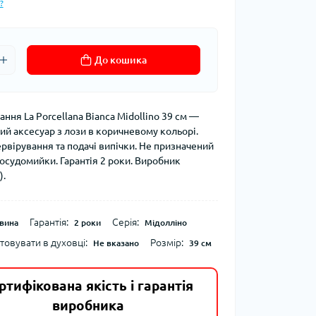
?
До кошика
ння La Porcellana Bianca Midollino 39 см —
ий аксесуар з лози в коричневому кольорі.
ервірування та подачі випічки. Не призначений
посудомийки. Гарантія 2 роки. Виробник
).
Гарантія:
Серія:
вина
2 роки
Мідолліно
овувати в духовці:
Розмір:
Не вказано
39 см
ртифікована якість і гарантія
виробника