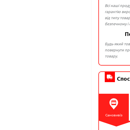
Всі наші прод
гарантію виро
від типу това
безпечному і
П
Будь-який тов
повернути про
товару.
Спос
Самовивіз