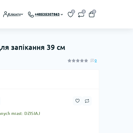
0
0
0
Клієнту
+48535307863
я запікання 39 см
0
nnych miast: DZISIAJ