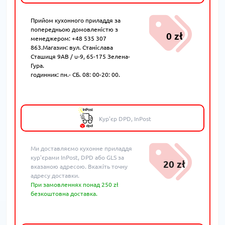
Прийом кухонного приладдя за
попередньою домовленістю з
0 zł
менеджером: +48 535 307
863.Магазин: вул. Станіслава
Сташиця 9AB / u-9, 65-175 Зелена-
Гура.
годинник: пн.- СБ. 08: 00-20: 00.
Кур'єр DPD, InPost
Ми доставляємо кухонне приладдя
кур'єрами InPost, DPD або GLS за
20 zł
вказаною адресою. Вкажіть точну
адресу доставки.
При замовленнях понад 250 zł
безкоштовна доставка.