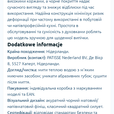
високими коржами, а чорне покриття надає
сучасного вигляду та знижує відблиски під час
використання. Надійна конструкція мінімізує ризик
деформації при частому використанні в побутовій
чи напівпрофесійній кухні. Простота в
обслуговуванні та сумісність з духовками роблять
цю модель зручною для щоденної випічки.
Dodatkowe informacje
Країна походження:
Нідерланди.
Виробник (контакт):
PATISSE Nederland BV, Де Вієр
8, 5527 Хаперт, Нідерланди.
Догляд/чистка:
мити теплою водою з м'яким
миючим засобом; уникати абразивних губок; сушити
після миття.
Пакування:
індивідуальна коробка з маркуванням
моделі та EAN.
Візуальний дизайн:
акуратний чорний матовий/
напівматовий фініш, класичний квадратний силует.
Сертифікації:
відповідає стандартам безпеки та