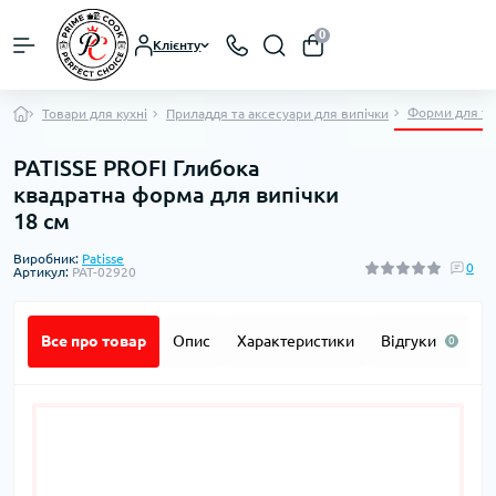
0
Клієнту
Форми для то
Товари для кухні
Приладдя та аксесуари для випічки
PATISSE PROFI Глибока
квадратна форма для випічки
18 см
Виробник:
Patisse
0
Артикул:
PAT-02920
Все про товар
Опис
Характеристики
Відгуки
П
0