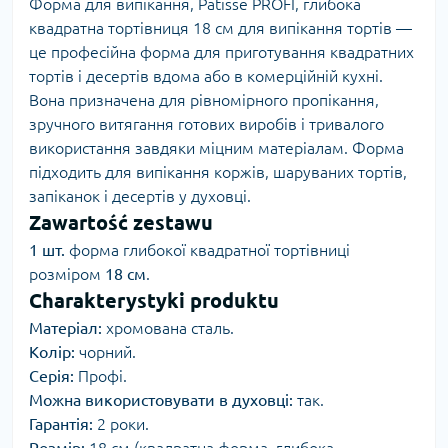
Форма для випікання, Patisse PROFI, глибока
квадратна тортівниця 18 см для випікання тортів —
це професійна форма для приготування квадратних
тортів і десертів вдома або в комерційній кухні.
Вона призначена для рівномірного пропікання,
зручного витягання готових виробів і тривалого
використання завдяки міцним матеріалам. Форма
підходить для випікання коржів, шаруваних тортів,
запіканок і десертів у духовці.
Zawartość zestawu
1 шт.
форма глибокої квадратної тортівниці
розміром
18 см
.
Charakterystyki produktu
Матеріал:
хромована сталь.
Колір:
чорний.
Серія:
Профі.
Можна використовувати в духовці:
так.
Гарантія:
2 роки.
Розмір:
18 см (квадратна форма, глибока