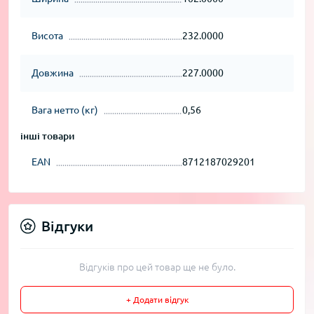
Висота
232.0000
Довжина
227.0000
Вага нетто (кг)
0,56
інші товари
EAN
8712187029201
Відгуки
Відгуків про цей товар ще не було.
+ Додати відгук