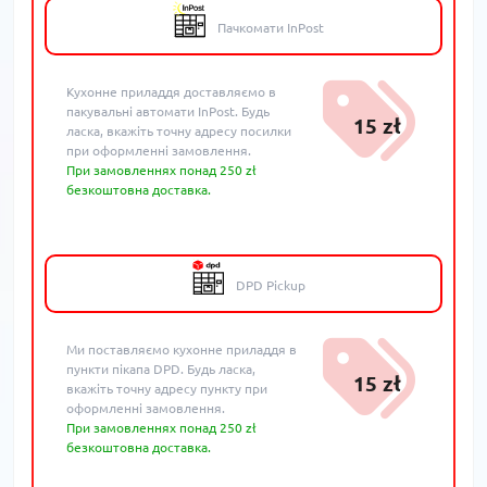
Пачкомати InPost
Кухонне приладдя доставляємо в
пакувальні автомати InPost. Будь
15 zł
ласка, вкажіть точну адресу посилки
при оформленні замовлення.
При замовленнях понад 250 zł
безкоштовна доставка.
DPD Pickup
Ми поставляємо кухонне приладдя в
пункти пікапа DPD. Будь ласка,
15 zł
вкажіть точну адресу пункту при
оформленні замовлення.
При замовленнях понад 250 zł
безкоштовна доставка.