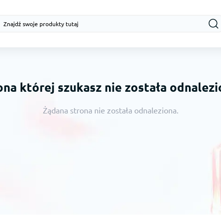
ona której szukasz nie została odnalezi
Żądana strona nie została odnaleziona.