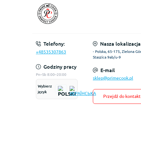
Telefony:
Nasza lokalizacja
+48535307863
- Polska, 65-175, Zielona Gór
Staszica 9ab/u-9
Godziny pracy
E-mail
Pn–Sb 8:00–20:00
sklep@primecook.pl
Wybierz
język
Przejdź do kontak