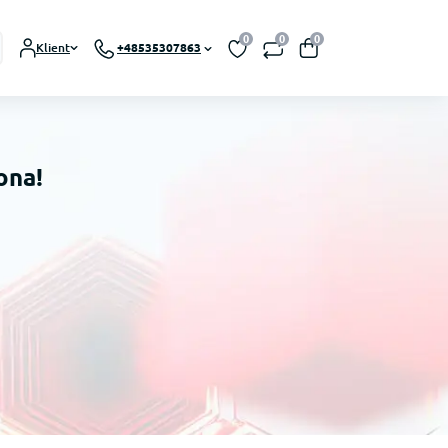
0
0
0
Klient
+48535307863
ona!