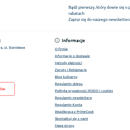
Bądź pierwszy, który dowie się o 
rabatach
Zapisz się do naszego newslette
Regulamin Konta
:
Informacje
a, ul. Stanisława
O firmie
Informacje o dostawie
Metody płatności
Zwroty i Reklamacje
Blog kulinarny
Regulamin sklepu
tów
Polityka prywatności RODO i cookies
Regulamin newslettera
Regulamin Konta
Współpraca z PrimeCook
Skontaktuj się z nami
Mapa strony