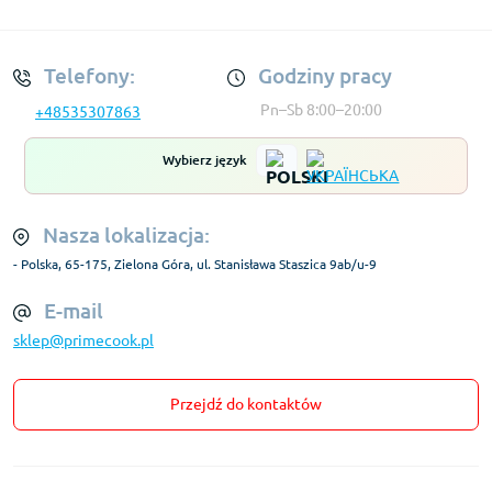
Regulamin Konta
Telefony:
Godziny pracy
Pn–Sb 8:00–20:00
+48535307863
Wybierz język
Nasza lokalizacja:
- Polska, 65-175, Zielona Góra, ul. Stanisława Staszica 9ab/u-9
E-mail
sklep@primecook.pl
Przejdź do kontaktów