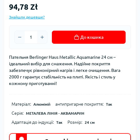
94,78 Zł
Знайшли дешевше?
До кошика
Пательня Berlinger Haus Metallic Aquamarine 24 см –
ідеальний вибір для смаження. Надійне покриття
забезпечує рівномірний нагрів і легке очищення. Вага
2000 г гарантує стабільність на плиті. Якість і стиль у
кожному приготуванні!
Матеріал:
антипригарне покриття:
Алюміній
Так
Серія:
МЕТАЛЕВА ЛІНІЯ - АКВАМАРИН
Адаптація до індукції:
Розмір:
Так
24 см