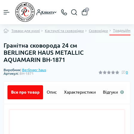
0
Клієнту
Традиційні 
Товари для кухні
Каструлі та сковорідки
Сковорідки
Гранітна сковорода 24 см
BERLINGER HAUS METALLIC
AQUAMARIN BH-1871
Виробник:
Berlinger haus
0
Артикул:
BH-1871
Все про товар
Опис
Характеристики
Відгуки
П
0