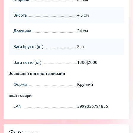
Висота
4,5 см
Довжина
24 см
Вага брутто (кг)
2 кг
Вага нетто (кг)
1300|2000
Зовнішній вигляд та дизайн
Форма
Круглий
інші товари
EAN
5999056791855