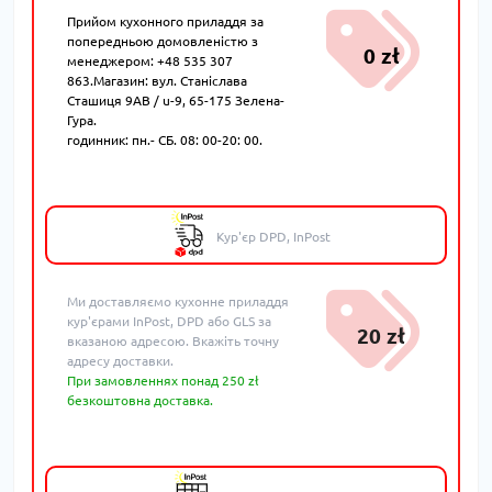
Прийом кухонного приладдя за
попередньою домовленістю з
0 zł
менеджером: +48 535 307
863.Магазин: вул. Станіслава
Сташиця 9AB / u-9, 65-175 Зелена-
Гура.
годинник: пн.- СБ. 08: 00-20: 00.
Кур'єр DPD, InPost
Ми доставляємо кухонне приладдя
кур'єрами InPost, DPD або GLS за
20 zł
вказаною адресою. Вкажіть точну
адресу доставки.
При замовленнях понад 250 zł
безкоштовна доставка.