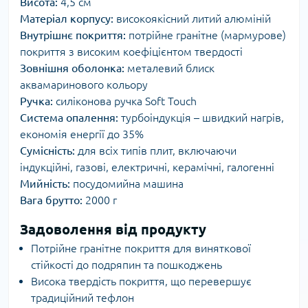
Висота:
4,5 см
Матеріал корпусу:
високоякісний литий алюміній
Внутрішнє покриття:
потрійне гранітне (мармурове)
покриття з високим коефіцієнтом твердості
Зовнішня оболонка:
металевий блиск
аквамаринового кольору
Ручка:
силіконова ручка Soft Touch
Система опалення:
турбоіндукція – швидкий нагрів,
економія енергії до 35%
Сумісність:
для всіх типів плит, включаючи
індукційні, газові, електричні, керамічні, галогенні
Мийність:
посудомийна машина
Вага брутто:
2000 г
Задоволення від продукту
Потрійне гранітне покриття для виняткової
стійкості до подряпин та пошкоджень
Висока твердість покриття, що перевершує
традиційний тефлон