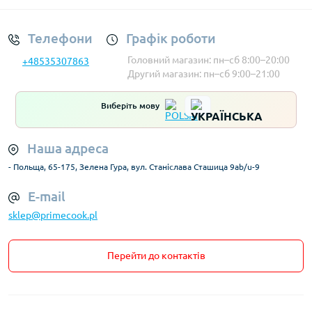
Телефони
Графік роботи
Головний магазин: пн–сб 8:00–20:00
+48535307863
Другий магазин: пн–сб 9:00–21:00
Виберіть мову
Наша адреса
- Польща, 65-175, Зелена Гура, вул. Станіслава Сташица 9ab/u-9
E-mail
sklep@primecook.pl
Перейти до контактів