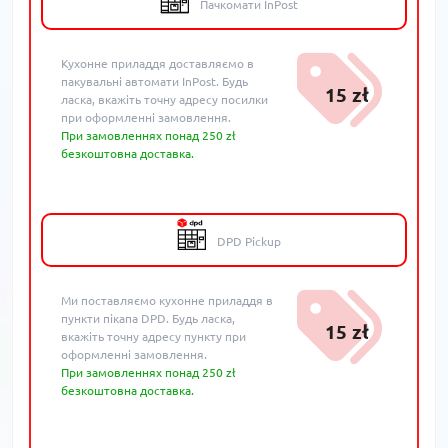
Пачкомати InPost
Кухонне приладдя доставляємо в
пакувальні автомати InPost. Будь
15 zł
ласка, вкажіть точну адресу посилки
при оформленні замовлення.
При замовленнях понад 250 zł
безкоштовна доставка.
DPD Pickup
Ми поставляємо кухонне приладдя в
пункти пікапа DPD. Будь ласка,
15 zł
вкажіть точну адресу пункту при
оформленні замовлення.
При замовленнях понад 250 zł
безкоштовна доставка.