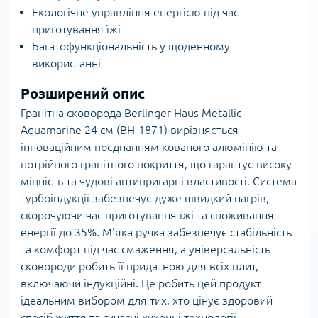
Екологічне управління енергією під час
приготування їжі
Багатофункціональність у щоденному
використанні
Розширений опис
Гранітна сковорода Berlinger Haus Metallic
Aquamarine 24 см (BH-1871) вирізняється
інноваційним поєднанням кованого алюмінію та
потрійного гранітного покриття, що гарантує високу
міцність та чудові антипригарні властивості. Система
турбоіндукції забезпечує дуже швидкий нагрів,
скорочуючи час приготування їжі та споживання
енергії до 35%. М'яка ручка забезпечує стабільність
та комфорт під час смаження, а універсальність
сковороди робить її придатною для всіх плит,
включаючи індукційні. Це робить цей продукт
ідеальним вибором для тих, хто цінує здоровий
спосіб життя та сучасні кухонні технології.