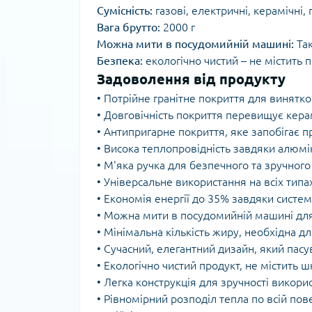
Сумісність:
газові, електричні, керамічні, 
Вага брутто:
2000 г
Можна мити в посудомийній машині:
Та
Безпека:
екологічно чистий – не містить 
Задоволення від продукту
• Потрійне гранітне покриття для винятко
• Довговічність покриття перевищує кера
• Антипригарне покриття, яке запобігає 
• Висока теплопровідність завдяки алюмі
• М'яка ручка для безпечного та зручног
• Універсальне використання на всіх типа
• Економія енергії до 35% завдяки системі
• Можна мити в посудомийній машині дл
• Мінімальна кількість жиру, необхідна 
• Сучасний, елегантний дизайн, який пасу
• Екологічно чистий продукт, не містить 
• Легка конструкція для зручності викори
• Рівномірний розподіл тепла по всій по