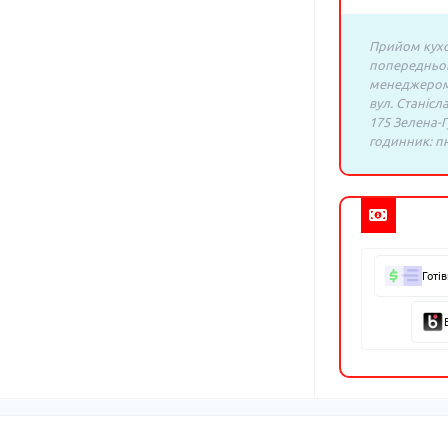
Прийом кухо
попередньо
менеджером:
вул. Станісл
175 Зелена-Г
годинник: пн.
Готі