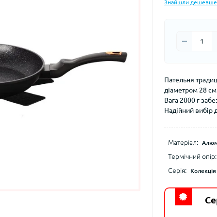
Знайшли дешевше
Пательня традиці
діаметром 28 см
Вага 2000 г забез
Надійний вибір д
Матеріал:
Алюм
Термічний опір:
Серія:
Колекція
Се