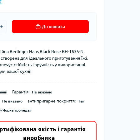
?
До кошика
йна Berlinger Haus Black Rose BH-1635-N
 створена для ідеального приготування їжі.
печує стійкість і зручність у використанні.
ля вашої кухні!
Гарантія:
іній
Не вказано
антипригарне покриття:
Не вказано
Так
 «Чорна троянда»
ртифікована якість і гарантія
виробника