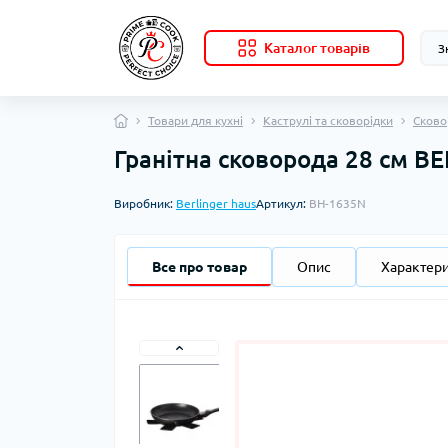
Каталог товарів
Товари для кухні
Каструлі та сковорідки
Сково
Гранітна сковорода 28 см 
Виробник:
Berlinger haus
Артикул:
BH-1635N
Все про товар
Опис
Характер