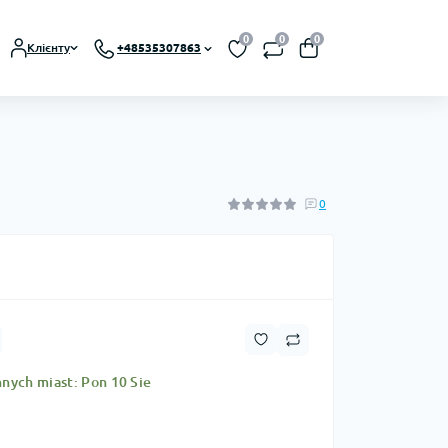
0
0
0
Клієнту
+48535307863
0
nych miast: Pon 10 Sie