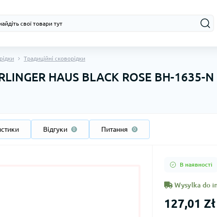
рідки
Традиційні сковорідки
BERLINGER HAUS BLACK ROSE BH-1635-N
истики
Відгуки
Питання
0
0
В наявності
Wysylka do in
127,01 Zł