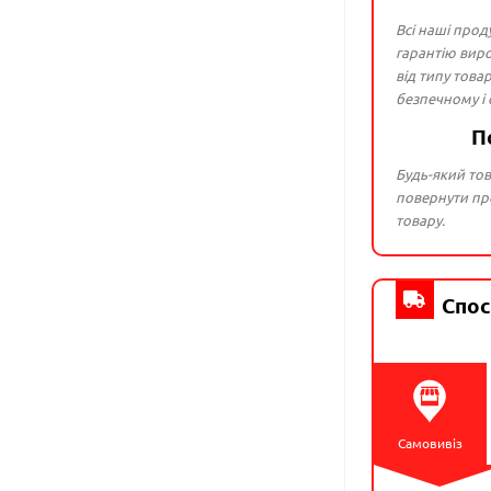
Всі наші прод
гарантію виро
від типу това
безпечному і
П
Будь-який тов
повернути про
товару.
Спос
Самовивіз