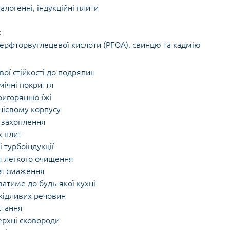
галогенні, індукційні плити
к
перфторвуглецевої кислоти (PFOA), свинцю та кадмію
вої стійкості до подряпин
мічні покриття
пригорянню їжі
нієвому корпусу
о захоплення
х плит
 турбоіндукції
я легкого очищення
для смаження
ватиме до будь-якої кухні
шкідливих речовин
стання
верхні сковороди