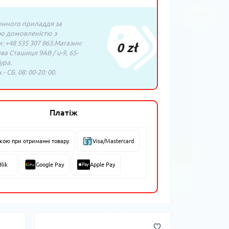
нного приладдя за
ю домовленістю з
 +48 535 307 863.Магазин:
0 zł
ава Сташиця 9AB / u-9, 65-
ура.
- СБ. 08: 00-20: 00.
Платіж
вкою при отриманні товару
Visa/Mastercard
Blik
Google Pay
Apple Pay