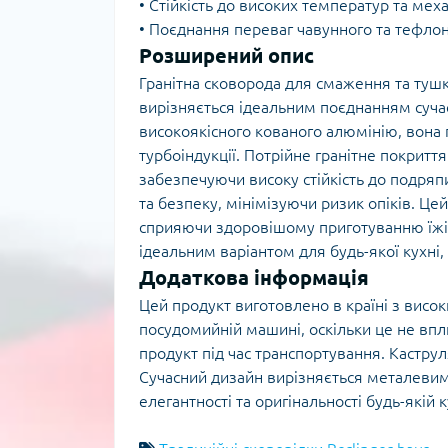
• Стійкість до високих температур та ме
• Поєднання переваг чавунного та тефло
Розширений опис
Гранітна сковорода для смаження та тушк
вирізняється ідеальним поєднанням сучас
високоякісного кованого алюмінію, вона 
турбоіндукції. Потрійне гранітне покритт
забезпечуючи високу стійкість до подря
та безпеку, мінімізуючи ризик опіків. Це
сприяючи здоровішому приготуванню їжі.
ідеальним варіантом для будь-якої кухні
Додаткова інформація
Цей продукт виготовлено в країні з висо
посудомийній машині, оскільки це не впл
продукт під час транспортування. Каструл
Сучасний дизайн вирізняється металевим
елегантності та оригінальності будь-якій к