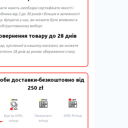
укти мають необхідні сертифікати якості і
бника від 2 до 30 років і більше в залежності
ру. Купуючи у нас, ви можете бути впевнені в
 обґрунтованому виборі.
овернення товару до 28 днів
ар, куплений в нашому магазині, ви можете
тягом 28 днів за умови збереження стану
оби доставки-безкоштовно від
250 zł
Кур'єр DPD,
Пачкомати
DPD Pickup
InPost
InPost