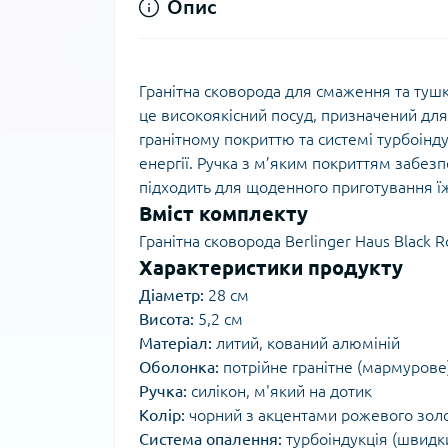
Опис
Гранітна сковорода для смаження та тушк
це високоякісний посуд, призначений для 
гранітному покриттю та системі турбоінд
енергії. Ручка з м’яким покриттям забезп
підходить для щоденного приготування їж
Вміст комплекту
Гранітна сковорода Berlinger Haus Black 
Характеристики продукту
Діаметр:
28 см
Висота:
5,2 см
Матеріал:
литий, кований алюміній
Оболонка:
потрійне гранітне (мармурове
Ручка:
силікон, м'який на дотик
Колір:
чорний з акцентами рожевого зол
Система опалення:
турбоіндукція (швидки