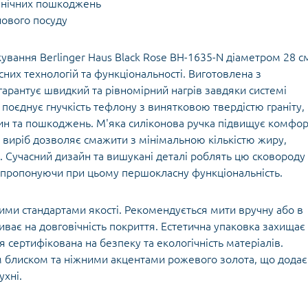
ханічних пошкоджень
нового посуду
ування Berlinger Haus Black Rose BH-1635-N діаметром 28 с
них технологій та функціональності. Виготовлена з
гарантує швидкий та рівномірний нагрів завдяки системі
я поєднує гнучкість тефлону з винятковою твердістю граніту,
пин та пошкоджень. М'яка силіконова ручка підвищує комфо
й виріб дозволяє смажити з мінімальною кількістю жиру,
 Сучасний дизайн та вишукані деталі роблять цю сковороду
, пропонуючи при цьому першокласну функціональність.
кими стандартами якості. Рекомендується мити вручну або в
иває на довговічність покриття. Естетична упаковка захищає
я сертифікована на безпеку та екологічність матеріалів.
 блиском та ніжними акцентами рожевого золота, що додає
ухні.