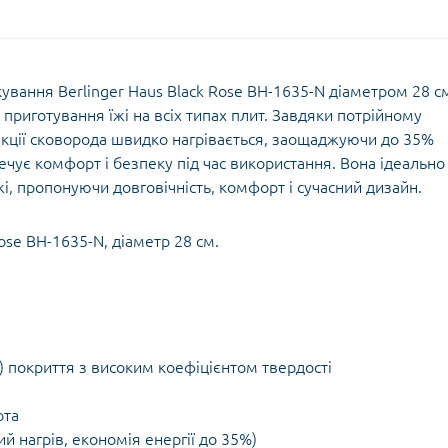
ування Berlinger Haus Black Rose BH-1635-N діаметром 28 с
приготування їжі на всіх типах плит. Завдяки потрійному
укції сковорода швидко нагрівається, заощаджуючи до 35%
ечує комфорт і безпеку під час використання. Вона ідеально
і, пропонуючи довговічність, комфорт і сучасний дизайн.
Rose BH-1635-N, діаметр 28 см.
) покриття з високим коефіцієнтом твердості
ота
й нагрів, економія енергії до 35%)