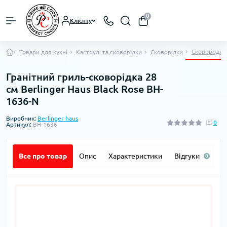
0
Клієнту
Сковороди-
Товари для кухні
Каструлі та сковорідки
Сковорідки
Гранітний гриль-сковорідка 28
см Berlinger Haus Black Rose BH-
1636-N
Виробник:
Berlinger haus
0
Артикул:
BH-1636
Все про товар
Опис
Характеристики
Відгуки
П
0