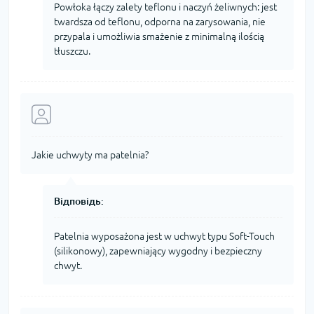
Powłoka łączy zalety teflonu i naczyń żeliwnych: jest
twardsza od teflonu, odporna na zarysowania, nie
przypala i umożliwia smażenie z minimalną ilością
tłuszczu.
Jakie uchwyty ma patelnia?
Відповідь:
Patelnia wyposażona jest w uchwyt typu Soft-Touch
(silikonowy), zapewniający wygodny i bezpieczny
chwyt.