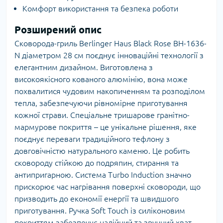
Комфорт використання та безпека роботи
Розширений опис
Сковорода-гриль Berlinger Haus Black Rose BH-1636-
N діаметром 28 см поєднує інноваційні технології з
елегантним дизайном. Виготовлена з
високоякісного кованого алюмінію, вона може
похвалитися чудовим накопиченням та розподілом
тепла, забезпечуючи рівномірне приготування
кожної страви. Спеціальне тришарове гранітно-
мармурове покриття – це унікальне рішення, яке
поєднує переваги традиційного тефлону з
довговічністю натурального каменю. Це робить
сковороду стійкою до подряпин, стирання та
антипригарною. Система Turbo Induction значно
прискорює час нагрівання поверхні сковороди, що
призводить до економії енергії та швидшого
приготування. Ручка Soft Touch із силіконовим
покриттям забезпечує надійний та зручний хват,