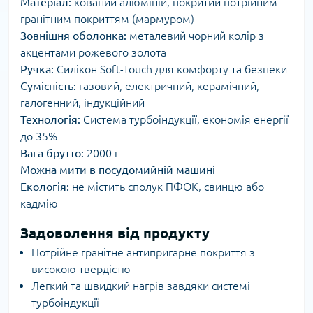
Матеріал:
кований алюміній, покритий потрійним
гранітним покриттям (мармуром)
Зовнішня оболонка:
металевий чорний колір з
акцентами рожевого золота
Ручка:
Силікон Soft-Touch для комфорту та безпеки
Сумісність:
газовий, електричний, керамічний,
галогенний, індукційний
Технологія:
Система турбоіндукції, економія енергії
до 35%
Вага брутто:
2000 г
Можна мити в посудомийній машині
Екологія:
не містить сполук ПФОК, свинцю або
кадмію
Задоволення від продукту
Потрійне гранітне антипригарне покриття з
високою твердістю
Легкий та швидкий нагрів завдяки системі
турбоіндукції