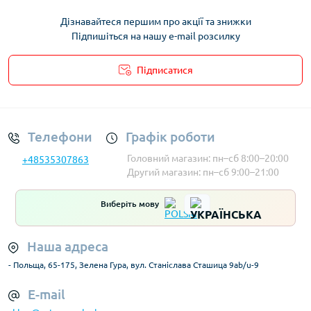
Дізнавайтеся першим про акції та знижки
Підпишіться на нашу e-mail розсилку
Підписатися
Умови облікового запису
Телефони
Графік роботи
Головний магазин: пн–сб 8:00–20:00
+48535307863
Другий магазин: пн–сб 9:00–21:00
Виберіть мову
Наша адреса
- Польща, 65-175, Зелена Гура, вул. Станіслава Сташица 9ab/u-9
E-mail