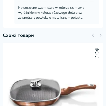
Nowoczesne wzornictwo w kolorze czarnym z
wyróżnikiem w kolorze różowego złota oraz
zewnętrzną powłoką o metalicznym połysku.
Схожі товари