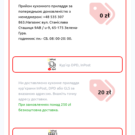
Прийом кухонного приладдя за
попередньою домовленістю з
0 zł
менеджером: +48 535 307
863.Магазин: вул. Станіслава
Сташиця 9AB / u-9, 65-175 Зелена-
Гура.
годинник: пн.- СБ. 08: 00-20: 00.
Кур'єр DPD, InPost
Ми доставляємо кухонне приладдя
кур'єрами InPost, DPD або GLS за
20 zł
вказаною адресою. Вкажіть точну
адресу доставки.
При замовленнях понад 250 zł
безкоштовна доставка.