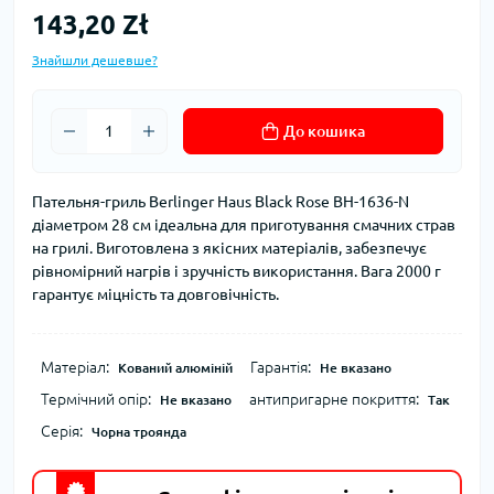
143,20 Zł
Знайшли дешевше?
До кошика
Пательня-гриль Berlinger Haus Black Rose BH-1636-N
діаметром 28 см ідеальна для приготування смачних страв
на грилі. Виготовлена з якісних матеріалів, забезпечує
рівномірний нагрів і зручність використання. Вага 2000 г
гарантує міцність та довговічність.
Матеріал:
Гарантія:
Кований алюміній
Не вказано
Термічний опір:
антипригарне покриття:
Не вказано
Так
Серія:
Чорна троянда