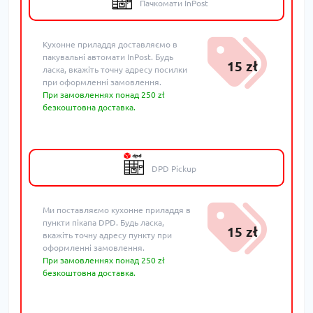
Пачкомати InPost
Кухонне приладдя доставляємо в
пакувальні автомати InPost. Будь
15 zł
ласка, вкажіть точну адресу посилки
при оформленні замовлення.
При замовленнях понад 250 zł
безкоштовна доставка.
DPD Pickup
Ми поставляємо кухонне приладдя в
пункти пікапа DPD. Будь ласка,
15 zł
вкажіть точну адресу пункту при
оформленні замовлення.
При замовленнях понад 250 zł
безкоштовна доставка.