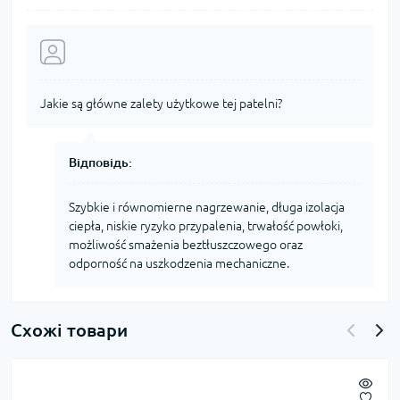
Jakie są główne zalety użytkowe tej patelni?
Відповідь:
Szybkie i równomierne nagrzewanie, długa izolacja
ciepła, niskie ryzyko przypalenia, trwałość powłoki,
możliwość smażenia beztłuszczowego oraz
odporność na uszkodzenia mechaniczne.
Схожі товари