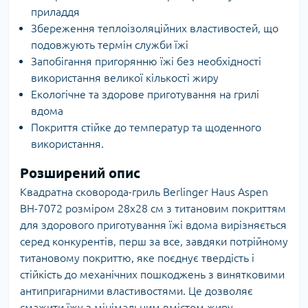
приладдя
Збереження теплоізоляційних властивостей, що
подовжують термін служби їжі
Запобігання пригорянню їжі без необхідності
використання великої кількості жиру
Екологічне та здорове приготування на грилі
вдома
Покриття стійке до температур та щоденного
використання.
Розширений опис
Квадратна сковорода-гриль Berlinger Haus Aspen
BH-7072 розміром 28x28 см з титановим покриттям
для здорового приготування їжі вдома вирізняється
серед конкурентів, перш за все, завдяки потрійному
титановому покриттю, яке поєднує твердість і
стійкість до механічних пошкоджень з винятковими
антипригарними властивостями. Це дозволяє
смажити їжу з мінімальним вмістом жиру,