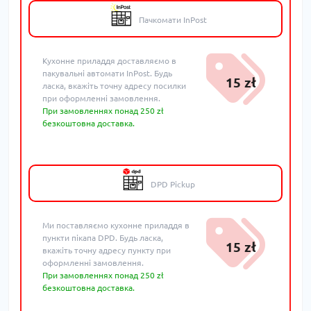
Пачкомати InPost
Кухонне приладдя доставляємо в
пакувальні автомати InPost. Будь
15 zł
ласка, вкажіть точну адресу посилки
при оформленні замовлення.
При замовленнях понад 250 zł
безкоштовна доставка.
DPD Pickup
Ми поставляємо кухонне приладдя в
пункти пікапа DPD. Будь ласка,
15 zł
вкажіть точну адресу пункту при
оформленні замовлення.
При замовленнях понад 250 zł
безкоштовна доставка.