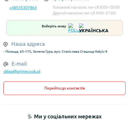
Головний магазин: пн–сб 8:00–20:00
+48535307863
Другий магазин: пн–сб 9:00–21:00
Виберіть мову
Наша адреса
- Польща, 65-175, Зелена Гура, вул. Станіслава Сташица 9ab/u-9
E-mail
sklep@primecook.pl
Перейти до контактів
Ми у соціальних мережах