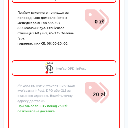
Прийом кухонного приладдя за
попередньою домовленістю з
0 zł
менеджером: +48 535 307
863.Магазин: вул. Станіслава
Сташиця 9AB / u-9, 65-175 Зелена-
Гура.
годинник: пн.- СБ. 08: 00-20: 00.
Кур'єр DPD, InPost
Ми доставляємо кухонне приладдя
кур'єрами InPost, DPD або GLS за
20 zł
вказаною адресою. Вкажіть точну
адресу доставки.
При замовленнях понад 250 zł
безкоштовна доставка.