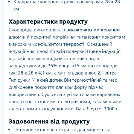
Квадратна сковорода-гриль з розмірами
28 х 28
см
Характеристики продукту
Сковорода виготовлена з
високоякісний кований
алюміній
покритий потрійним титановим покриттям
з високим коефіцієнтом твердості. Оснащений
індукційним дном по всій поверхні
Повна індукція
,
що забезпечує швидкий та точний нагрів,
заощаджуючи до
35% енергії
Розміри сковороди
такі
28 x 28 x 4,1 см
, а ємність дорівнює
2,1 літра
Тип ручки
М'який дотик
Він термостійкий та має
силіконове покриття для комфорту під час
використання. Сумісний з усіма типами варильних
поверхонь: газовими, електричними, керамічними,
галогенними та індукційними. Вага брутто:
3000 г
.
Задоволення від продукту
Потрійне титанове покриття для міцності та