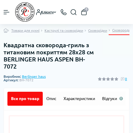
0
Клієнту
Сковороди-
Товари для кухні
Каструлі та сковорідки
Сковорідки
Квадратна сковорода-гриль з
титановим покриттям 28x28 см
BERLINGER HAUS ASPEN BH-
7072
Виробник:
Berlinger haus
0
Артикул:
BH-7072
Все про товар
Опис
Характеристики
Відгуки
П
0