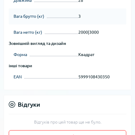
Довжина
28
Вага брутто (кг)
3
Вага нетто (кг)
2000|3000
Зовнішній вигляд та дизайн
Форма
Квадрат
інші товари
EAN
5999108430350
Відгуки
Відгуків про цей товар ще не було.