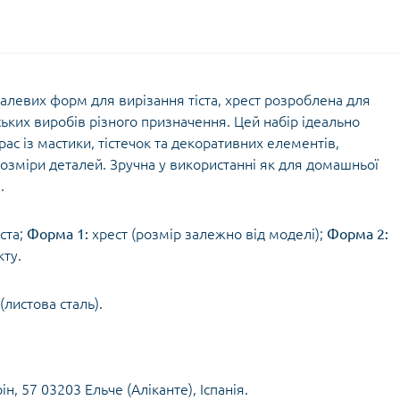
талевих форм для вирізання тіста, хрест розроблена для
ьких виробів різного призначення. Цей набір ідеально
ас із мастики, тістечок та декоративних елементів,
розміри деталей. Зручна у використанні як для домашньої
.
ста;
Форма 1:
хрест (розмір залежно від моделі);
Форма 2:
кту.
листова сталь).
н, 57 03203 Ельче (Аліканте), Іспанія.