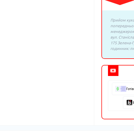
Прийом кухо
попередньо
менеджером:
вул. Станісл
175 Зелена-Г
годинник: пн.
Готі