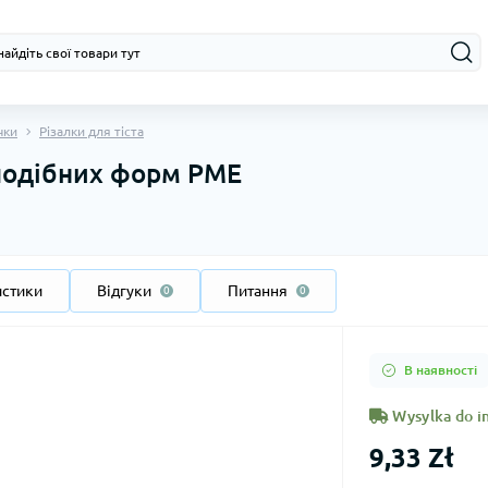
чки
Різалки для тіста
оподібних форм PME
истики
Відгуки
Питання
0
0
В наявності
Wysylka do in
9,33 Zł