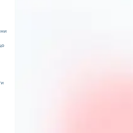
ами
що
ти