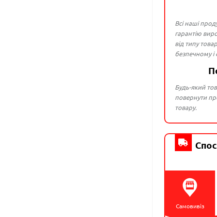
Всі наші прод
гарантію виро
від типу това
безпечному і
П
Будь-який тов
повернути про
товару.
Спос
Самовивіз