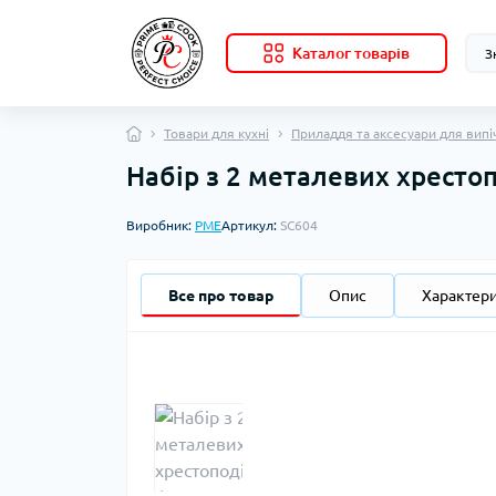
Каталог товарів
Товари для кухні
Приладдя та аксесуари для випі
Набір з 2 металевих хрест
Виробник:
PME
Артикул:
SC604
Все про товар
Опис
Характер