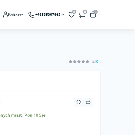
0
0
0
Клієнту
+48535307863
0
nych miast: Pon 10 Sie