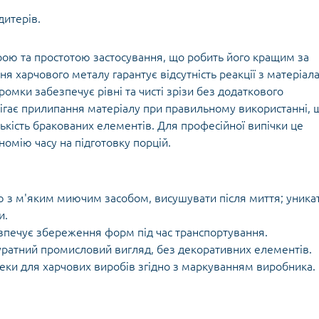
дитерів.
рою та простотою застосування, що робить його кращим за
я харчового металу гарантує відсутність реакції з матеріал
ромки забезпечує рівні та чисті зрізи без додаткового
гає прилипання матеріалу при правильному використанні, 
кість бракованих елементів. Для професійної випічки це
номію часу на підготовку порцій.
з м'яким миючим засобом, висушувати після миття; уника
и.
зпечує збереження форм під час транспортування.
уратний промисловий вигляд, без декоративних елементів.
еки для харчових виробів згідно з маркуванням виробника.