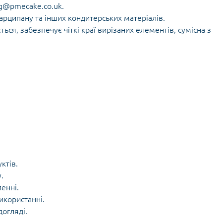
g@pmecake.co.uk.
марципану та інших кондитерських матеріалів.
ься, забезпечує чіткі краї вирізаних елементів, сумісна з
ктів.
.
енні.
икористанні.
догляді.