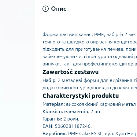
Опис
Форма для випікання, PME, набір із 2 ме
точного та швидкого вирізання кондитерс
підходить для приготування печива, прикр
забезпечуючи чисті контури та однакові 
випічки, так і для професійних кондитерів
Zawartość zestawu
Набір:
2 металеві форми для вирізання ті
додатковий контур відповідно до компле
Charakterystyki produktu
Матеріал:
високоякісний харчовий метал (
Кількість елементів:
2 шт.
Гарантія:
2 роки.
EAN:
5060281187246.
Виробник:
PME Cake ES SL, вул. Хуан Негрі