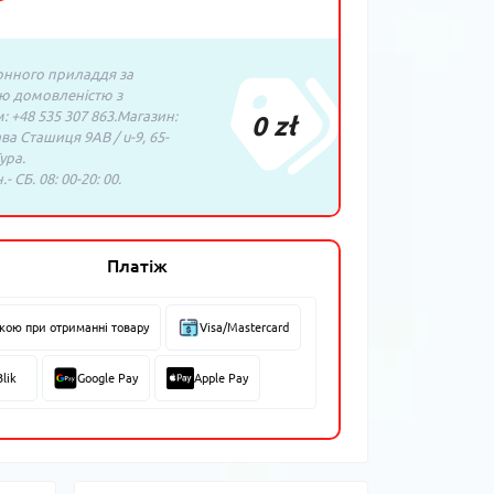
нного приладдя за
ю домовленістю з
 +48 535 307 863.Магазин:
0 zł
ава Сташиця 9AB / u-9, 65-
ура.
- СБ. 08: 00-20: 00.
Платіж
вкою при отриманні товару
Visa/Mastercard
Blik
Google Pay
Apple Pay