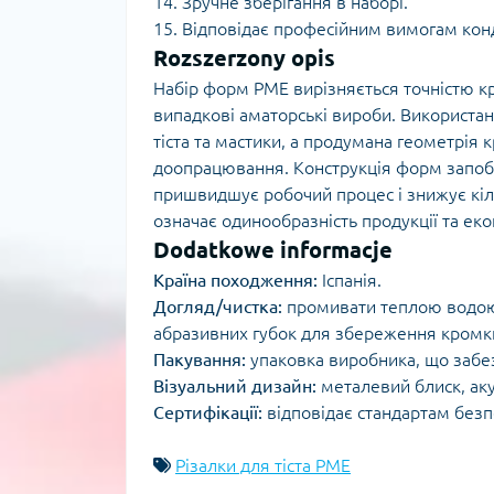
14. Зручне зберігання в наборі.
15. Відповідає професійним вимогам кон
Rozszerzony opis
Набір форм PME вирізняється точністю к
випадкові аматорські вироби. Використанн
тіста та мастики, а продумана геометрія к
доопрацювання. Конструкція форм запобі
пришвидшує робочий процес і знижує кіль
означає одинообразність продукції та еко
Dodatkowe informacje
Країна походження:
Іспанія.
Догляд/чистка:
промивати теплою водою 
абразивних губок для збереження кромк
Пакування:
упаковка виробника, що забе
Візуальний дизайн:
металевий блиск, ак
Сертифікації:
відповідає стандартам безп
Різалки для тіста PME