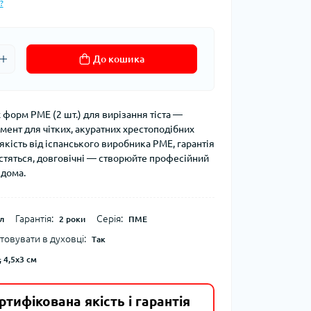
?
До кошика
 форм PME (2 шт.) для вирізання тіста —
мент для чітких, акуратних хрестоподібних
 якість від іспанського виробника PME, гарантія
истяться, довговічні — створюйте професійний
вдома.
Гарантія:
Серія:
л
2 роки
ПМЕ
овувати в духовці:
Так
; 4,5x3 см
ртифікована якість і гарантія