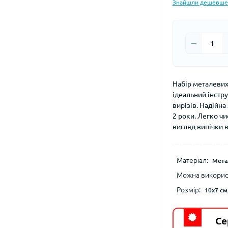
Знайшли дешевше
Набір металевих
ідеальний інстру
вирізів. Надійна
2 роки. Легко ч
вигляд випічки 
Матеріал:
Мета
Можна використ
Розмір:
10x7 см
Се