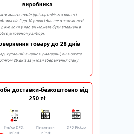
виробника
укти мають необхідні сертифікати якості і
бника від 2 до 30 років і більше в залежності
ру. Купуючи у нас, ви можете бути впевнені в
 обґрунтованому виборі.
овернення товару до 28 днів
ар, куплений в нашому магазині, ви можете
тягом 28 днів за умови збереження стану
оби доставки-безкоштовно від
250 zł
Кур'єр DPD,
Пачкомати
DPD Pickup
InPost
InPost