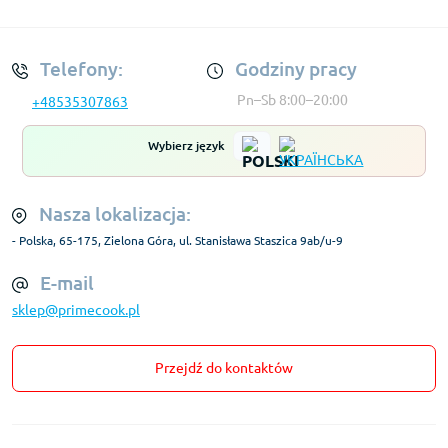
Regulamin Konta
Telefony:
Godziny pracy
Pn–Sb 8:00–20:00
+48535307863
Wybierz język
Nasza lokalizacja:
- Polska, 65-175, Zielona Góra, ul. Stanisława Staszica 9ab/u-9
E-mail
sklep@primecook.pl
Przejdź do kontaktów