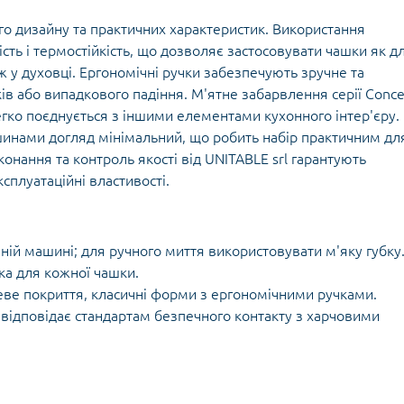
го дизайну та практичних характеристик. Використання
сть і термостійкість, що дозволяє застосовувати чашки як д
ож у духовці. Ергономічні ручки забезпечують зручне та
в або випадкового падіння. М'ятне забарвлення серії Conce
легко поєднується з іншими елементами кухонного інтер'єру.
инами догляд мінімальний, що робить набір практичним дл
нання та контроль якості від UNITABLE srl гарантують
сплуатаційні властивості.
ій машині; для ручного миття використовувати м'яку губку
ка для кожної чашки.
еве покриття, класичні форми з ергономічними ручками.
 відповідає стандартам безпечного контакту з харчовими