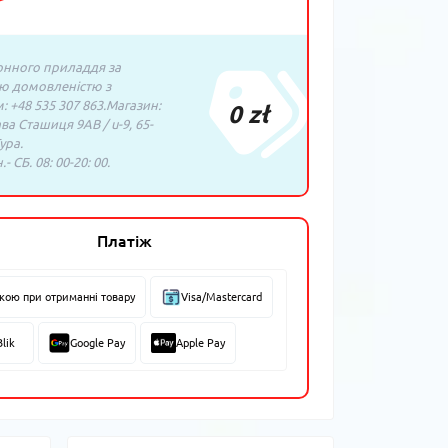
нного приладдя за
ю домовленістю з
 +48 535 307 863.Магазин:
0 zł
ава Сташиця 9AB / u-9, 65-
ура.
- СБ. 08: 00-20: 00.
Платіж
вкою при отриманні товару
Visa/Mastercard
Blik
Google Pay
Apple Pay