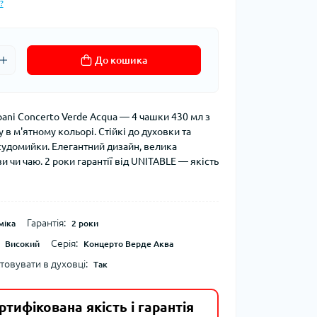
?
До кошика
pani Concerto Verde Acqua — 4 чашки 430 мл з
 в м'ятному кольорі. Стійкі до духовки та
судомийки. Елегантний дизайн, велика
ви чи чаю. 2 роки гарантії від UNITABLE — якість
Гарантія:
міка
2 роки
Серія:
Високий
Концерто Верде Аква
овувати в духовці:
Так
ртифікована якість і гарантія