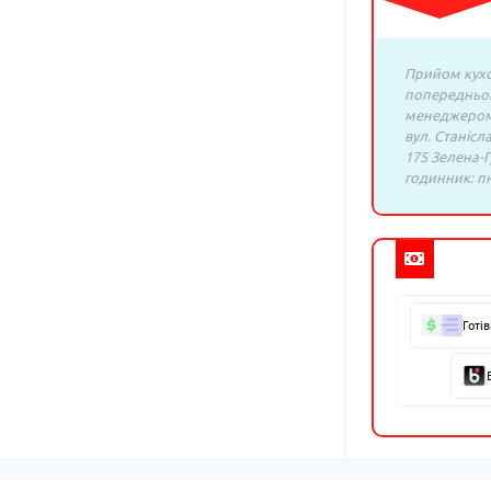
Прийом кухо
попередньо
менеджером:
вул. Станісл
175 Зелена-Г
годинник: пн.
Готі