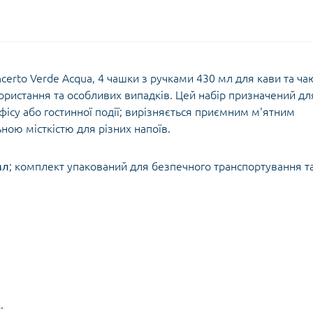
ncerto Verde Acqua, 4 чашки з ручками 430 мл для кави та ч
ристання та особливих випадків. Цей набір призначений дл
офісу або гостинної події; вирізняється приємним м'ятним
ною місткістю для різних напоїв.
мл
; комплект упакований для безпечного транспортування т
.