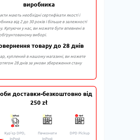
виробника
укти мають необхідні сертифікати якості і
бника від 2 до 30 років і більше в залежності
ру. Купуючи у нас, ви можете бути впевнені в
 обґрунтованому виборі.
овернення товару до 28 днів
ар, куплений в нашому магазині, ви можете
тягом 28 днів за умови збереження стану
оби доставки-безкоштовно від
250 zł
Кур'єр DPD,
Пачкомати
DPD Pickup
InPost
InPost