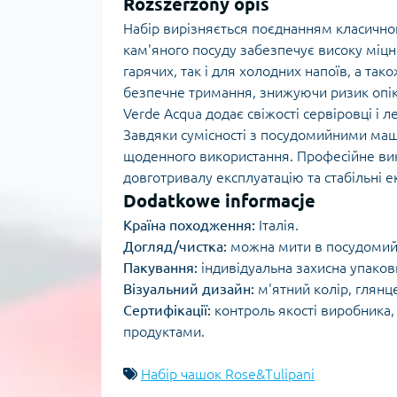
Rozszerzony opis
Набір вирізняється поєднанням класично
кам'яного посуду забезпечує високу міцні
гарячих, так і для холодних напоїв, а так
безпечне тримання, знижуючи ризик опікі
Verde Acqua додає свіжості сервіровці і 
Завдяки сумісності з посудомийними маш
щоденного використання. Професійне вико
довготривалу експлуатацію та стабільні ек
Dodatkowe informacje
Країна походження:
Італія.
Догляд/чистка:
можна мити в посудомийн
Пакування:
індивідуальна захисна упаков
Візуальний дизайн:
м'ятний колір, глянц
Сертифікації:
контроль якості виробника,
продуктами.
Набір чашок Rose&Tulipani