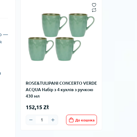
аю —
я
а
ROSE&TULIPANI CONCERTO VERDE
ACQUA Набір з 4 кухлів з ручкою
430 мл
152,15 Zł
До кошика