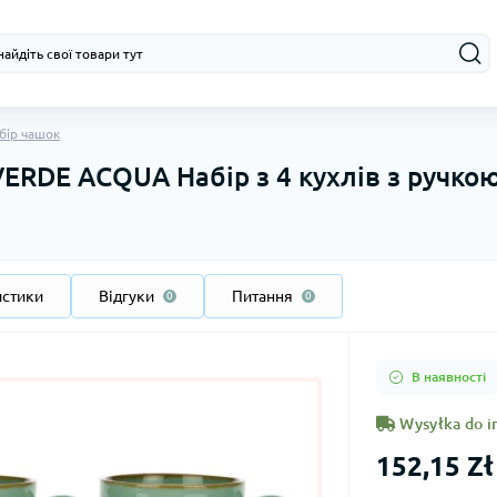
бір чашок
RDE ACQUA Набір з 4 кухлів з ручкою
истики
Відгуки
Питання
0
0
В наявності
Wysyłka do i
152,15 Zł