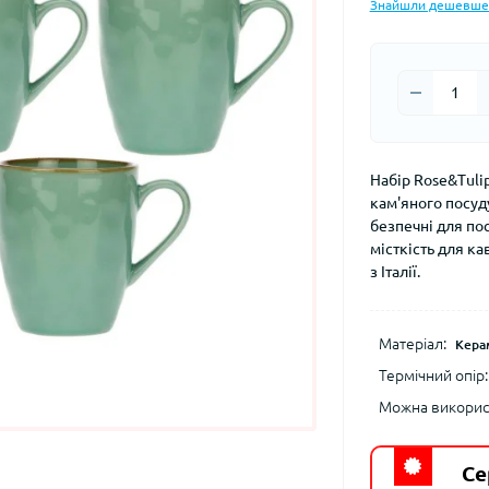
Знайшли дешевше
Набір Rose&Tuli
кам'яного посуду
безпечні для по
місткість для ка
з Італії.
Матеріал:
Кера
Термічний опір:
Можна використ
Се