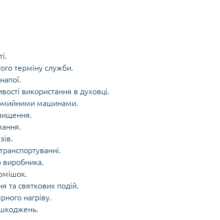
і.
гого терміну служби.
 напої.
вості використання в духовці.
удомийними машинами.
очищення.
мання.
зів.
транспортуванні.
о виробника.
домішок.
я та святкових подій.
рного нагріву.
пошкоджень.