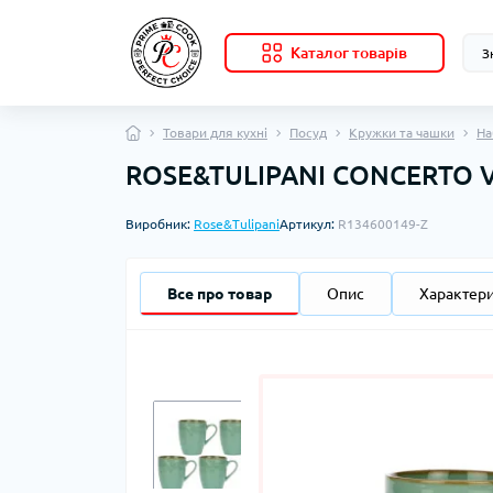
Каталог товарів
Товари для кухні
Посуд
Кружки та чашки
На
ROSE&TULIPANI CONCERTO VE
Виробник:
Rose&Tulipani
Артикул:
R134600149-Z
Все про товар
Опис
Характер