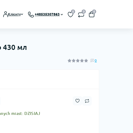
0
0
0
Клієнту
+48535307863
 430 мл
0
nnych miast: DZISIAJ