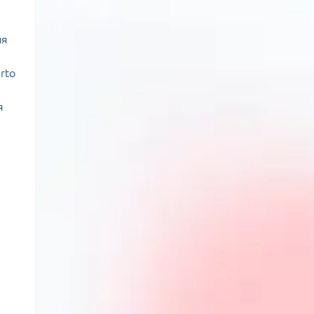
ля
rto
я
.