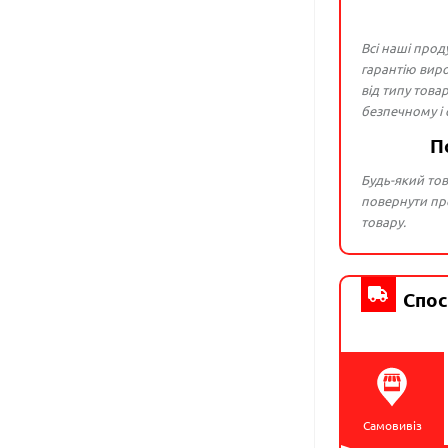
Всі наші прод
гарантію виро
від типу това
безпечному і
П
Будь-який тов
повернути про
товару.
Спос
Самовивіз