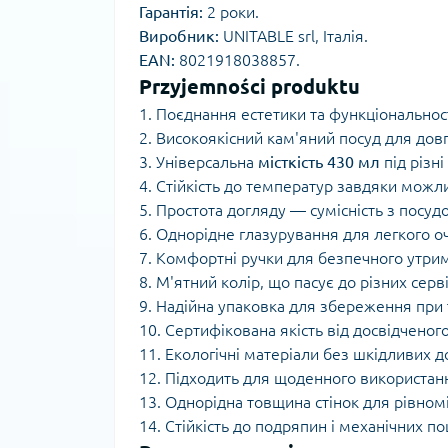
Гарантія:
2 роки.
Виробник:
UNITABLE srl, Італія.
EAN:
8021918038857.
Przyjemności produktu
1. Поєднання естетики та функціональност
2. Високоякісний кам'яний посуд для дов
3. Універсальна
місткість 430 мл
під різні
4. Стійкість до температур завдяки можли
5. Простота догляду — сумісність з пос
6. Однорідне глазурування для легкого 
7. Комфортні ручки для безпечного утри
8. М'ятний колір, що пасує до різних серві
9. Надійна упаковка для збереження при 
10. Сертифікована якість від досвідченог
11. Екологічні матеріали без шкідливих 
12. Підходить для щоденного використанн
13. Однорідна товщина стінок для рівномі
14. Стійкість до подряпин і механічних 