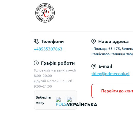
Телефони
Наша адреса
+48535307863
- Польща, 65-175, Зелена
Станіслава Сташица 9ab
Графік роботи
E-mail
Головний магазин: пн–сб
sklep@primecook.pl
8:00–20:00
Другий магазин: пн–сб
9:00–21:00
Перейти до конт
Виберіть
мову