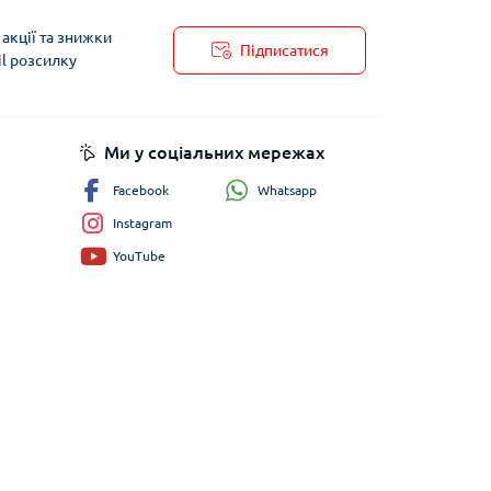
акції та знижки
Підписатися
il розсилку
пису
Ми у соціальних мережах
Whatsapp
Facebook
Instagram
YouTube