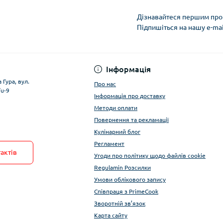
Дізнавайтеся першим про 
Підпишіться на нашу e-ma
Умови облікового за
Інформація
 Гура, вул.
Про нас
/u-9
Інформація про доставку
Методи оплати
Повернення та рекламації
Кулінарний блог
Регламент
актів
Угоди про політику щодо файлів cookie
Regulamin Розсилки
Умови облікового запису
Співпраця з PrimeCook
Зворотній зв’язок
Карта сайту