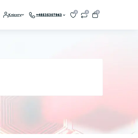
0
0
0
Клієнту
+48535307863