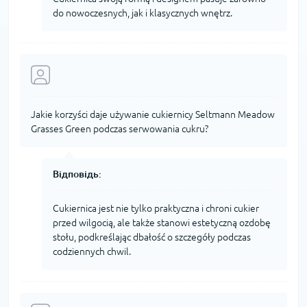
do nowoczesnych, jak i klasycznych wnętrz.
Jakie korzyści daje używanie cukiernicy Seltmann Meadow
Grasses Green podczas serwowania cukru?
Відповідь:
Cukiernica jest nie tylko praktyczna i chroni cukier
przed wilgocią, ale także stanowi estetyczną ozdobę
stołu, podkreślając dbałość o szczegóły podczas
codziennych chwil.