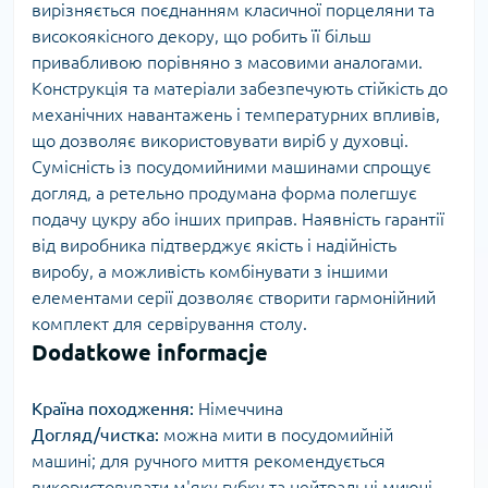
вирізняється поєднанням класичної порцеляни та
високоякісного декору, що робить її більш
привабливою порівняно з масовими аналогами.
Конструкція та матеріали забезпечують стійкість до
механічних навантажень і температурних впливів,
що дозволяє використовувати виріб у духовці.
Сумісність із посудомийними машинами спрощує
догляд, а ретельно продумана форма полегшує
подачу цукру або інших приправ. Наявність гарантії
від виробника підтверджує якість і надійність
виробу, а можливість комбінувати з іншими
елементами серії дозволяє створити гармонійний
комплект для сервірування столу.
Dodatkowe informacje
Країна походження:
Німеччина
Догляд/чистка:
можна мити в посудомийній
машині; для ручного миття рекомендується
використовувати м'яку губку та нейтральні миючі