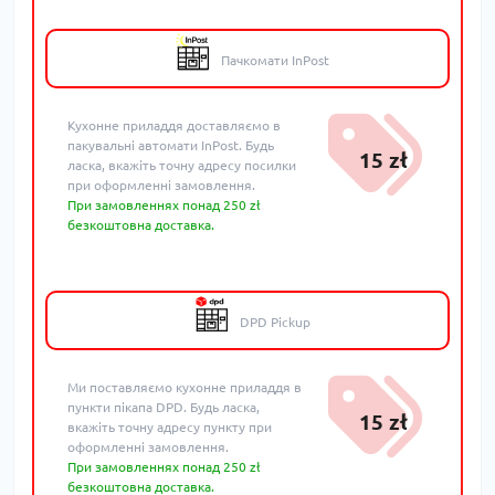
Пачкомати InPost
Кухонне приладдя доставляємо в
пакувальні автомати InPost. Будь
15 zł
ласка, вкажіть точну адресу посилки
при оформленні замовлення.
При замовленнях понад 250 zł
безкоштовна доставка.
DPD Pickup
Ми поставляємо кухонне приладдя в
пункти пікапа DPD. Будь ласка,
15 zł
вкажіть точну адресу пункту при
оформленні замовлення.
При замовленнях понад 250 zł
безкоштовна доставка.