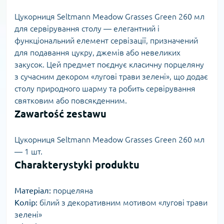
Цукорниця Seltmann Meadow Grasses Green 260 мл
для сервірування столу — елегантний і
функціональний елемент сервізації, призначений
для подавання цукру, джемів або невеликих
закусок. Цей предмет поєднує класичну порцеляну
з сучасним декором «лугові трави зелені», що додає
столу природного шарму та робить сервірування
святковим або повсякденним.
Zawartość zestawu
Цукорниця Seltmann Meadow Grasses Green 260 мл
— 1 шт.
Charakterystyki produktu
Матеріал:
порцеляна
Колір:
білий з декоративним мотивом «лугові трави
зелені»