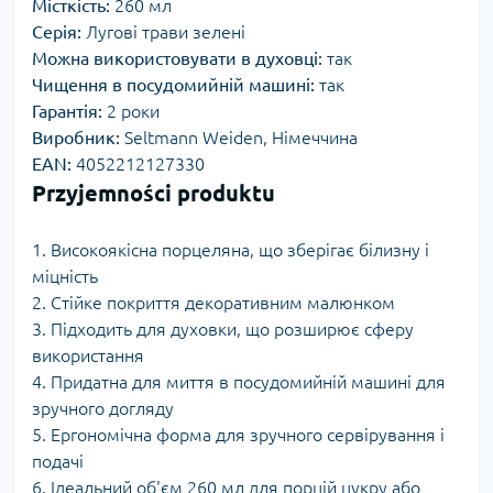
Місткість:
260 мл
Серія:
Лугові трави зелені
Можна використовувати в духовці:
так
Чищення в посудомийній машині:
так
Гарантія:
2 роки
Виробник:
Seltmann Weiden, Німеччина
EAN:
4052212127330
Przyjemności produktu
1. Високоякісна порцеляна, що зберігає білизну і
міцність
2. Стійке покриття декоративним малюнком
3. Підходить для духовки, що розширює сферу
використання
4. Придатна для миття в посудомийній машині для
зручного догляду
5. Ергономічна форма для зручного сервірування і
подачі
6. Ідеальний об'єм 260 мл для порцій цукру або