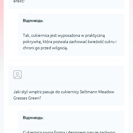
efekt?
Відповідь:
Tak, cukiernica jest wyposażona w praktyczną
pokrywkę, która pozwala zachować świeżość cukru i
chroni go przed wilgocią.
Jaki styl wnętrz pasuje do cukiernicy Seltmann Meadow
Grasses Green?
Відповідь:
Cukiernica swoją formą i designem pasuje zarówno