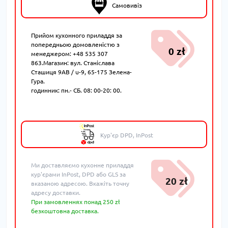
Самовивіз
Прийом кухонного приладдя за
попередньою домовленістю з
0 zł
менеджером: +48 535 307
863.Магазин: вул. Станіслава
Сташиця 9AB / u-9, 65-175 Зелена-
Гура.
годинник: пн.- СБ. 08: 00-20: 00.
Кур'єр DPD, InPost
Ми доставляємо кухонне приладдя
кур'єрами InPost, DPD або GLS за
20 zł
вказаною адресою. Вкажіть точну
адресу доставки.
При замовленнях понад 250 zł
безкоштовна доставка.