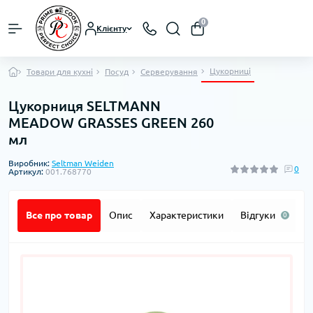
0
Клієнту
Цукорниці
Товари для кухні
Посуд
Серверування
Цукорниця SELTMANN
MEADOW GRASSES GREEN 260
мл
Виробник:
Seltman Weiden
0
Артикул:
001.768770
Все про товар
Опис
Характеристики
Відгуки
П
0