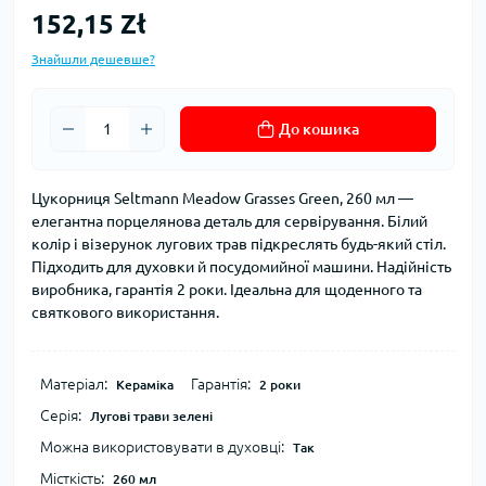
152,15 Zł
Знайшли дешевше?
До кошика
Цукорниця Seltmann Meadow Grasses Green, 260 мл —
елегантна порцелянова деталь для сервірування. Білий
колір і візерунок лугових трав підкреслять будь-який стіл.
Підходить для духовки й посудомийної машини. Надійність
виробника, гарантія 2 роки. Ідеальна для щоденного та
святкового використання.
Матеріал:
Гарантія:
Кераміка
2 роки
Серія:
Лугові трави зелені
Можна використовувати в духовці:
Так
Місткість:
260 мл