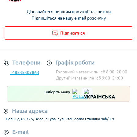
Дізнавайтеся першим про акції та знижки
Підпишіться на нашу e-mail розсилку
Підписатися
Умови облікового запису
Телефони
Графік роботи
Головний магазин: пн–сб 8:00–20:00
+48535307863
Другий магазин: пн–сб 9:00–21:00
Виберіть мову
Наша адреса
- Польща, 65-175, Зелена Гура, вул. Станіслава Сташица 9ab/u-9
E-mail