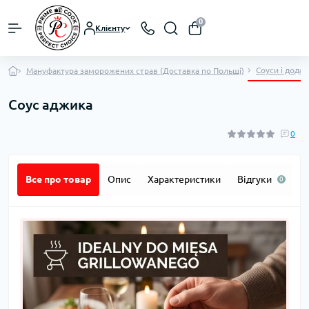
0
Клієнту
Соуси і додат
Мануфактура заморожених страв (Доставка по Польщі)
Соус аджика
0
Все про товар
Опис
Характеристики
Відгуки
П
0