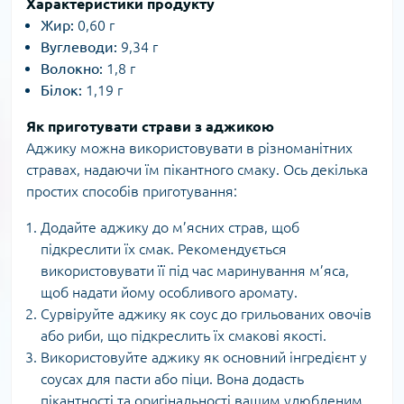
Характеристики продукту
Жир:
0,60 г
Вуглеводи:
9,34 г
Волокно:
1,8 г
Білок:
1,19 г
Як приготувати страви з аджикою
Аджику можна використовувати в різноманітних
стравах, надаючи їм пікантного смаку. Ось декілька
простих способів приготування:
Додайте аджику до м’ясних страв, щоб
підкреслити їх смак. Рекомендується
використовувати її під час маринування м’яса,
щоб надати йому особливого аромату.
Сурвіруйте аджику як соус до грильованих овочів
або риби, що підкреслить їх смакові якості.
Використовуйте аджику як основний інгредієнт у
соусах для пасти або піци. Вона додасть
пікантності та оригінальності вашим улюбленим