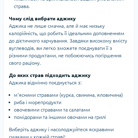
страва.
Чому слід вибрати аджику
Аджика не лише смачна, але й має низьку
калорійність, що робить її ідеальним доповненням
до дієтичного харчування. Завдяки високому вмісту
вуглеводів, ви легко зможете поєднувати її з
різними продуктами, не побоюючись погіршення
свого раціону.
До яких страв підходить аджику
Аджика відмінно поєднується з:
м’ясними стравами (курка, свинина, яловичина)
риба і морепродукти
овочевими стравами та салатами
помідорами та іншими овочами на грилі
Виберіть аджику і насолоджуйтеся яскравими
смаками у кожній страві!