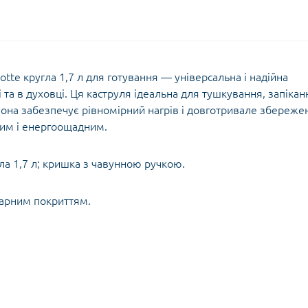
otte кругла 1,7 л для готування — універсальна і надійна
 та в духовці. Ця каструля ідеальна для тушкування, запікан
 вона забезпечує рівномірний нагрів і довготривале збереже
ним і енергоощадним.
гла 1,7 л; кришка з чавунною ручкою.
арним покриттям.