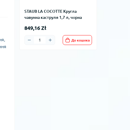
STAUB LA COCOTTE Кругла
чавунна каструля 1,7 л, чорна
849,16 Zł
ня,
До кошика
ння