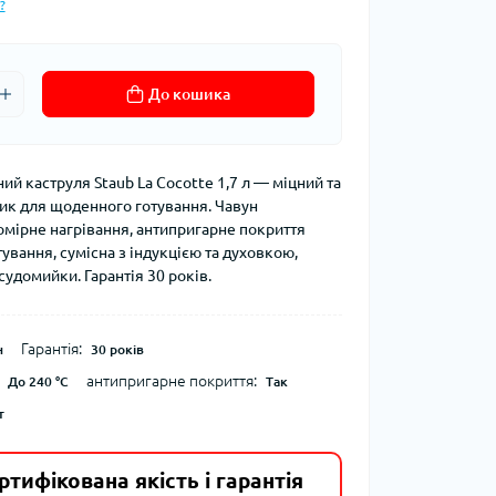
?
До кошика
ий каструля Staub La Cocotte 1,7 л — міцний та
ик для щоденного готування. Чавун
омірне нагрівання, антипригарне покриття
ування, сумісна з індукцією та духовкою,
удомийки. Гарантія 30 років.
Гарантія:
н
30 років
антипригарне покриття:
До 240 °C
Так
т
ртифікована якість і гарантія