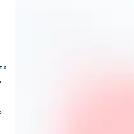
під
я
р