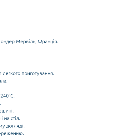
Фондер Мервіль, Франція.
 легкого приготування.
пла.
 240°C.
.
ашині.
 на стіл.
у догляді.
береженню.