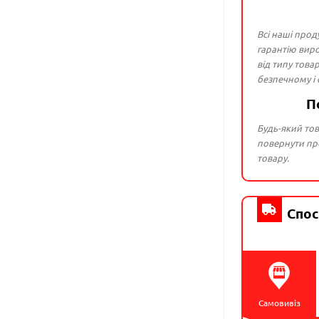
Всі наші прод
гарантію виро
від типу това
безпечному і
П
Будь-який тов
повернути про
товару.
Спос
Самовивіз