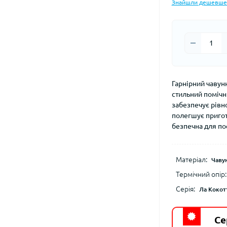
Знайшли дешевше
Гарнірний чавунн
стильний помічн
забезпечує рівн
полегшує пригот
безпечна для пос
Матеріал:
Чаву
Термічний опір:
Серія:
Ла Кокот
Се