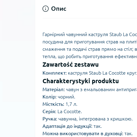
Опис
Гарнірний чавунний каструля Staub La Coc
посудина для приготування страв на плиті
смаження та подачі страв прямо на стіл;
тепла, що робить приготування ефектив
Zawartość zestawu
Комплект:
каструля Staub La Cocotte кру
Charakterystyki produktu
Матеріал:
чавун з емальованим антиприг
Колір:
чорний.
Місткість:
1,7 л.
Серія:
La Cocotte.
Ручка:
чавунна, інтегрована з кришкою.
Адаптація до індукції:
так.
Можна використовувати в духовці:
так.