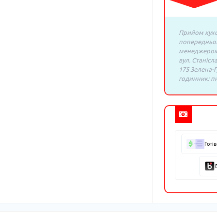
Прийом кухо
попередньо
менеджером:
вул. Станісл
175 Зелена-Г
годинник: пн.
Готі