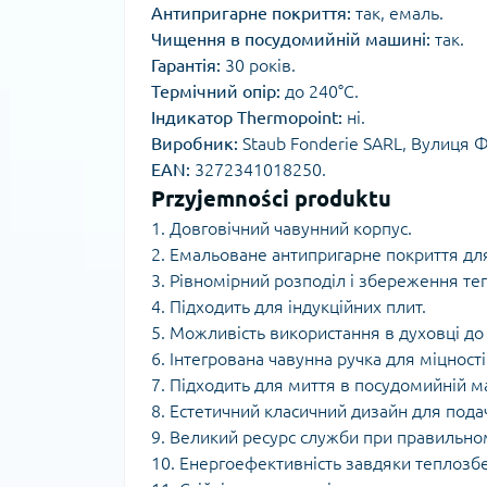
Антипригарне покриття:
так, емаль.
Чищення в посудомийній машині:
так.
Гарантія:
30 років.
Термічний опір:
до 240°C.
Індикатор Thermopoint:
ні.
Виробник:
Staub Fonderie SARL, Вулиця 
EAN:
3272341018250.
Przyjemności produktu
1. Довговічний чавунний корпус.
2. Емальоване антипригарне покриття для
3. Рівномірний розподіл і збереження те
4. Підходить для індукційних плит.
5. Можливість використання в духовці до
6. Інтегрована чавунна ручка для міцності
7. Підходить для миття в посудомийній м
8. Естетичний класичний дизайн для подачі
9. Великий ресурс служби при правильном
10. Енергоефективність завдяки теплоз