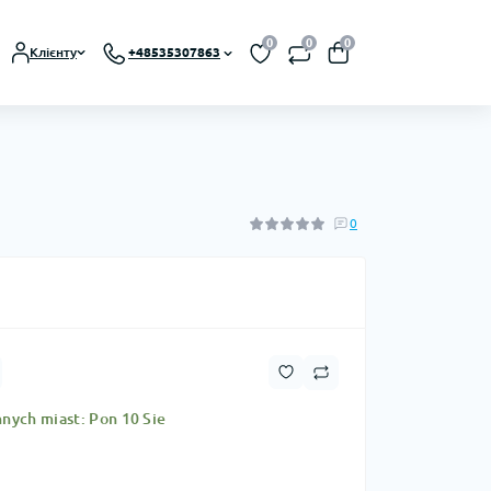
0
0
0
Клієнту
+48535307863
0
nych miast: Pon 10 Sie