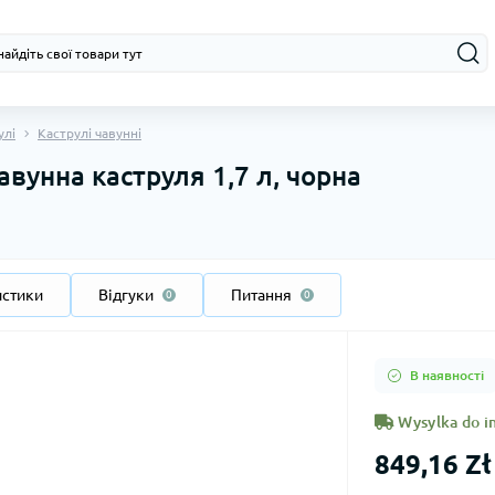
улi
Каструлі чавунні
вунна каструля 1,7 л, чорна
истики
Відгуки
Питання
0
0
В наявності
Wysylka do in
849,16 Zł