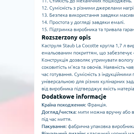
11. Стійкість до механічних пошкоджень.
12. Сумісність з різними джерелами нагрі
13. Безпека використання завдяки масивн
14. Простота у догляді завдяки емалі.
15. Підтримка виробника та тривала гаран
Rozszerzony opis
Каструля Staub La Cocotte кругла 1,7 л 
емальованим покриттям, що забезпечує с
Конструкція дозволяє утримувати вологу 
соковитість м’яса та овочів. Наявність 
час готування. Сумісність з індукційним
універсальною для різних кулінарних зада
від виробника підтверджує якість матеріа
Dodatkowe informacje
Країна походження:
Франція.
Догляд/чистка:
мити можна вручну або в
під час миття.
Пакування:
фабрична упаковка виробник
Візуальний дизайн:
класичний чорний мат