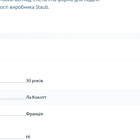
ості виробника Staub.
30 років
Ла Кокотт
Франція
НІ