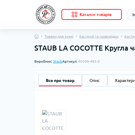
Каталог товарів
Товари для кухні
Каструлі та сковорідки
Кастр
STAUB LA COCOTTE Кругла ча
Виробник:
Staub
Артикул:
40509-485-0
Все про товар
Опис
Характер