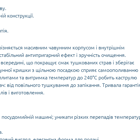
ву.
ій конструкції.
тія.
вирізняється масивним чавунним корпусом і внутрішнім
табільний антипригарний ефект і зручність очищення.
всередині, що покращує смак тушкованих страв і зберігає
чавунної кришки з щільною посадкою сприяє самоополиванню 
и плитами та витримка температур до 240°C робить каструлю
ч: від повільного тушкування до запікання. Тривала гаранті
лів і виготовлення.
 посудомийній машині; уникати різких перепадів температу
а.
овий вигляд, елегантна форма для подачі.