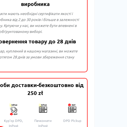
виробника
укти мають необхідні сертифікати якості і
бника від 2 до 30 років і більше в залежності
ру. Купуючи у нас, ви можете бути впевнені в
 обґрунтованому виборі.
овернення товару до 28 днів
ар, куплений в нашому магазині, ви можете
тягом 28 днів за умови збереження стану
оби доставки-безкоштовно від
250 zł
Кур'єр DPD,
Пачкомати
DPD Pickup
InPost
InPost