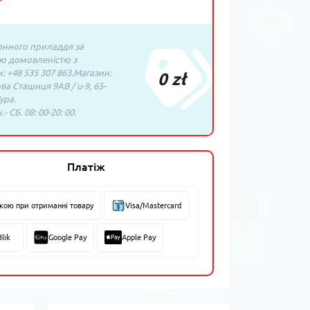
нного приладдя за
ю домовленістю з
 +48 535 307 863.Магазин:
0 zł
ава Сташиця 9AB / u-9, 65-
ура.
- СБ. 08: 00-20: 00.
Платіж
вкою при отриманні товару
Visa/Mastercard
Blik
Google Pay
Apple Pay