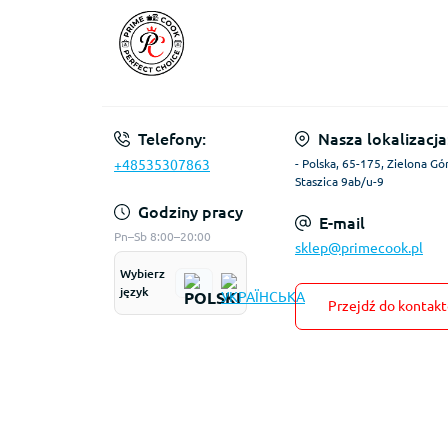
Telefony:
Nasza lokalizacja
+48535307863
- Polska, 65-175, Zielona Gór
Staszica 9ab/u-9
Godziny pracy
E-mail
Pn–Sb 8:00–20:00
sklep@primecook.pl
Wybierz
język
Przejdź do kontak