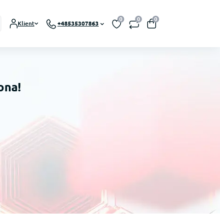
0
0
0
Klient
+48535307863
ona!