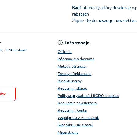
Bądź pierwszy, który dowie się o 
rabatach
Zapisz się do naszego newslette
Regulamin Konta
:
Informacje
a, ul. Stanisława
O firmie
Informacje o dostawie
Metody płatności
Zwroty i Reklamacje
Blog kulinarny
Regulamin sklepu
tów
Polityka prywatności RODO i cookies
Regulamin newslettera
Regulamin Konta
Współpraca z PrimeCook
Skontaktuj się z nami
Mapa strony