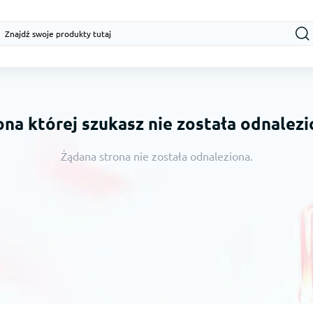
ona której szukasz nie została odnalezi
Żądana strona nie została odnaleziona.