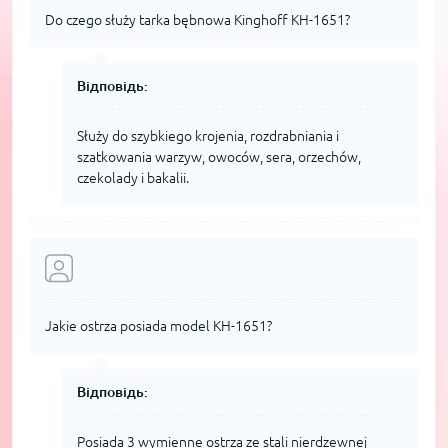
Do czego służy tarka bębnowa Kinghoff KH-1651?
Відповідь:
Służy do szybkiego krojenia, rozdrabniania i
szatkowania warzyw, owoców, sera, orzechów,
czekolady i bakalii.
Jakie ostrza posiada model KH-1651?
Відповідь:
Posiada 3 wymienne ostrza ze stali nierdzewnej