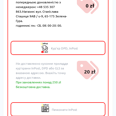
попередньою домовленістю з
0 zł
менеджером: +48 535 307
863.Магазин: вул. Станіслава
Сташиця 9AB / u-9, 65-175 Зелена-
Гура.
годинник: пн.- СБ. 08: 00-20: 00.
Кур'єр DPD, InPost
Ми доставляємо кухонне приладдя
кур'єрами InPost, DPD або GLS за
20 zł
вказаною адресою. Вкажіть точну
адресу доставки.
При замовленнях понад 250 zł
безкоштовна доставка.
Пачкомати InPost