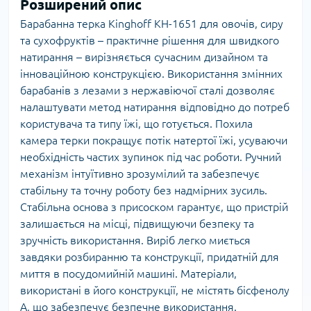
Розширений опис
Барабанна терка Kinghoff KH-1651 для овочів, сиру
та сухофруктів – практичне рішення для швидкого
натирання – вирізняється сучасним дизайном та
інноваційною конструкцією. Використання змінних
барабанів з лезами з нержавіючої сталі дозволяє
налаштувати метод натирання відповідно до потреб
користувача та типу їжі, що готується. Похила
камера терки покращує потік натертої їжі, усуваючи
необхідність частих зупинок під час роботи. Ручний
механізм інтуїтивно зрозумілий та забезпечує
стабільну та точну роботу без надмірних зусиль.
Стабільна основа з присоском гарантує, що пристрій
залишається на місці, підвищуючи безпеку та
зручність використання. Виріб легко миється
завдяки розбиранню та конструкції, придатній для
миття в посудомийній машині. Матеріали,
використані в його конструкції, не містять бісфенолу
А, що забезпечує безпечне використання.