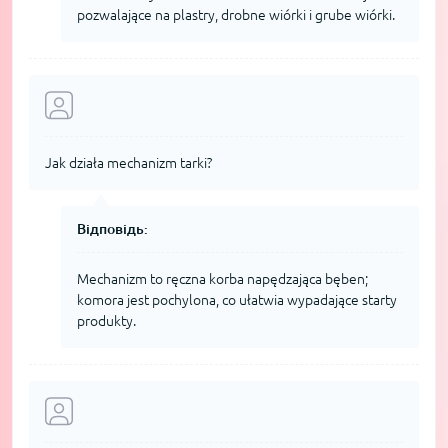
pozwalające na plastry, drobne wiórki i grube wiórki.
Jak działa mechanizm tarki?
Відповідь:
Mechanizm to ręczna korba napędzająca bęben;
komora jest pochylona, co ułatwia wypadające starty
produkty.