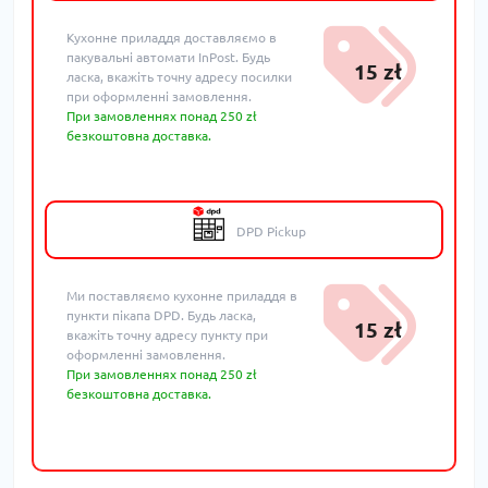
Кухонне приладдя доставляємо в
пакувальні автомати InPost. Будь
15 zł
ласка, вкажіть точну адресу посилки
при оформленні замовлення.
При замовленнях понад 250 zł
безкоштовна доставка.
DPD Pickup
Ми поставляємо кухонне приладдя в
пункти пікапа DPD. Будь ласка,
15 zł
вкажіть точну адресу пункту при
оформленні замовлення.
При замовленнях понад 250 zł
безкоштовна доставка.