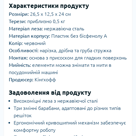
Характеристики продукту
Розміри:
26,5 x 12,5 x 24 см
Терези:
приблизно 0,5 кг
Матеріал леза:
нержавіюча сталь
Матеріал корпусу:
Пластик без бісфенолу А
Колір:
червоний
Особливості:
нарізка, дрібна та груба стружка
Монтаж:
основа з присоском для гладких поверхонь
Мийність:
елементи можна знімати та мити в
посудомийній машині
Продюсер:
Кінгхофф
Задоволення від продукту
Високоміцні леза з нержавіючої сталі
Три змінні барабани, адаптовані до різних типів
решіток
Ергономічний кривошипний механізм забезпечує
комфортну роботу