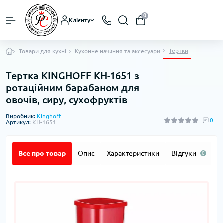
0
Клієнту
Тертки
Товари для кухні
Кухонне начиння та аксесуари
Тертка KINGHOFF KH-1651 з
ротаційним барабаном для
овочів, сиру, сухофруктів
Виробник:
Kinghoff
0
Артикул:
KH-1651
Все про товар
Опис
Характеристики
Відгуки
П
0