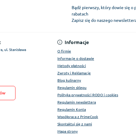
Bądź pierwszy, który dowie się o 
rabatach
Zapisz się do naszego newslette
Regulamin Konta
:
Informacje
a, ul. Stanisława
O firmie
Informacje o dostawie
Metody płatności
Zwroty i Reklamacje
Blog kulinarny
Regulamin sklepu
tów
Polityka prywatności RODO i cookies
Regulamin newslettera
Regulamin Konta
Współpraca z PrimeCook
Skontaktuj się z nami
Mapa strony