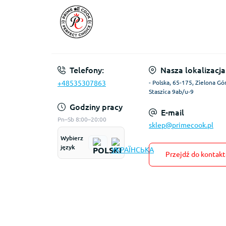
Telefony:
Nasza lokalizacja
+48535307863
- Polska, 65-175, Zielona Gór
Staszica 9ab/u-9
Godziny pracy
E-mail
Pn–Sb 8:00–20:00
sklep@primecook.pl
Wybierz
język
Przejdź do kontak