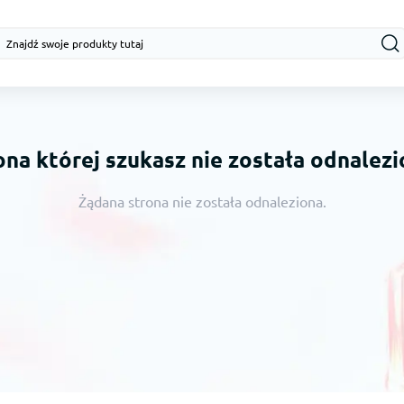
ona której szukasz nie została odnalezi
Żądana strona nie została odnaleziona.