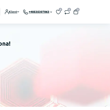
0
0
0
Klient
+48535307863
ona!