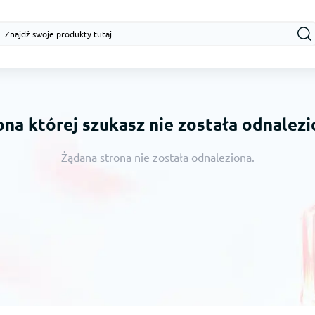
ona której szukasz nie została odnalezi
Żądana strona nie została odnaleziona.