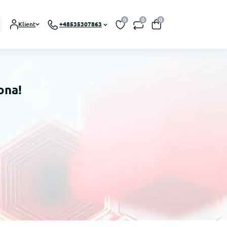
0
0
0
Klient
+48535307863
ona!