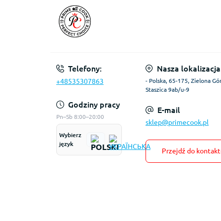
Telefony:
Nasza lokalizacja
+48535307863
- Polska, 65-175, Zielona Gór
Staszica 9ab/u-9
Godziny pracy
E-mail
Pn–Sb 8:00–20:00
sklep@primecook.pl
Wybierz
język
Przejdź do kontak