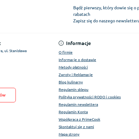
Bądź pierwszy, który dowie się o 
rabatach
Zapisz się do naszego newslette
Regulamin Konta
:
Informacje
a, ul. Stanisława
O firmie
Informacje o dostawie
Metody płatności
Zwroty i Reklamacje
Blog kulinarny
Regulamin sklepu
tów
Polityka prywatności RODO i cookies
Regulamin newslettera
Regulamin Konta
Współpraca z PrimeCook
Skontaktuj się z nami
Mapa strony