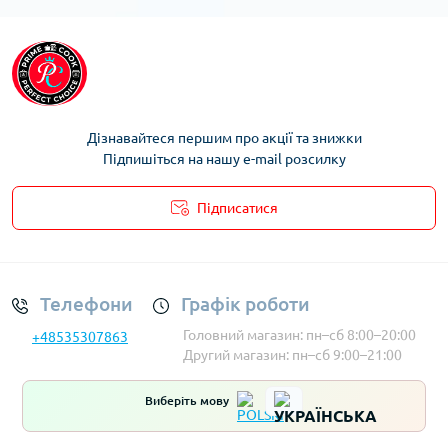
Чайники Berlinger haus
Чайники Allesken
нержавіючої сталі міцні і стійкі до корозії, але можуть
нагріватися зовні. Скляні чайники естетично виглядають і
дозволяють спостерігати за процесом кип’ятіння, але більш
крихкі. Пластикові варіанти легкі і доступні, проте
потребують перевірки на безпеку матеріалу. Керамічні
моделі добре тримають тепло та мають привабливий
Дізнавайтеся першим про акції та знижки
дизайн, але значно важчі.
Підпишіться на нашу e-mail розсилку
Об’єм та дизайн: що врахувати
Об’єм чайника варто підбирати, орієнтуючись на потреби
Підписатися
сім’ї або кількість людей, які можуть користуватися ним
Умови облікового запису
одночасно. Стандартні об’єми — від 1 до 2 літрів. Важливо
також звертати увагу на дизайн — ергономічні ручки,
зручна кришка і носик для зручного наливання. Деякі моделі
Телефони
Графік роботи
мають додаткові функції: LED-підсвітка, захист від перегріву,
фільтри для води.
Головний магазин: пн–сб 8:00–20:00
+48535307863
Другий магазин: пн–сб 9:00–21:00
Переваги покупки чайника в інтернет-
магазині PrimeCook
Виберіть мову
Широкий асортимент та актуальні моделі