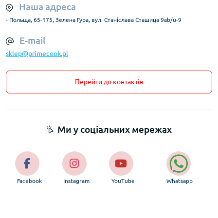
Інтернет-магазин PrimeCook пропонує великий вибір
Наша адреса
чайників різних типів і брендів. У каталозі представлені
- Польща, 65-175, Зелена Гура, вул. Станіслава Сташица 9ab/u-9
найновіші моделі, що відповідають сучасним стандартам
якості та безпеки. Кожен товар має детальний опис, технічні
E-mail
характеристики і фотографії, що допомагає зробити
sklep@primecook.pl
обґрунтований вибір.
Гарантія якості та підтримка клієнтів
Перейти до контактів
PrimeCook співпрацює тільки з перевіреними виробниками
та постачальниками. Це гарантує якість і довговічність
кожного чайника. Магазин надає офіційну гарантію,
забезпечує сервісні послуги та консультації експертів. Ви
можете отримати професійну допомогу й замовити чайник
Ми у соціальних мережах
зі зручним способом доставки по всій Україні.
Як правильно доглядати за чайником
для тривалої служби
Facebook
Instagram
YouTube
Whatsapp
Чищення та профілактика накипу
Щоб чайник служив довго і ефективно, важливо регулярно
проводити очищення від накипу. Для цього можна
використовувати спеціальні засоби або народні методи,