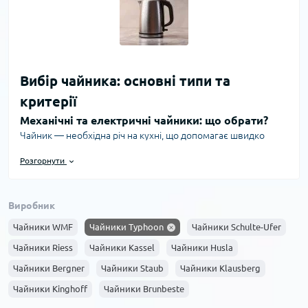
Вибір чайника: основні типи та
критерії
Механічні та електричні чайники: що обрати?
Чайник — необхідна річ на кухні, що допомагає швидко
закип’ятити воду для чаю, кави або приготування їжі. Серед
Розгорнути
найбільш популярних типів — механічні (традиційні) та
електричні чайники. Механічні працюють на плиті й мають
простий дизайн. Вони довговічні і не потребують
Виробник
підключення до електрики. Електричні чайники, навпаки,
відрізняються швидкістю нагріву та різноманітністю функцій,
Чайники WMF
Чайники Typhoon
Чайники Schulte-Ufer
таких як автоматичне відключення, регулювання
Чайники Riess
Чайники Kassel
Чайники Husla
температури, індикатори рівня води.
Чайники Bergner
Чайники Staub
Чайники Klausberg
Матеріал виготовлення: переваги та недоліки
Чайники Kinghoff
Чайники Brunbeste
Для виготовлення чайників використовують різні матеріали:
нержавіючу сталь, скло, пластик, кераміку. Чайники з