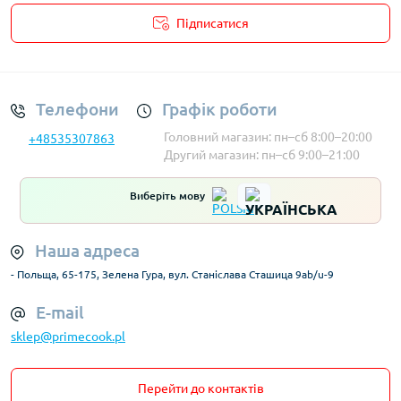
Підписатися
Умови облікового запису
Телефони
Графік роботи
Головний магазин: пн–сб 8:00–20:00
+48535307863
Другий магазин: пн–сб 9:00–21:00
Виберіть мову
Наша адреса
- Польща, 65-175, Зелена Гура, вул. Станіслава Сташица 9ab/u-9
E-mail
sklep@primecook.pl
Перейти до контактів