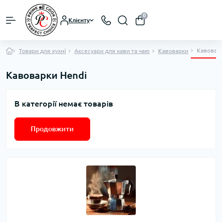
0
Клієнту
Кавовар
Товари для кухні
Аксесуари для кави та чаю
Кавоварки
Кавоварки Hendi
В категорії немає товарів
Продовжити