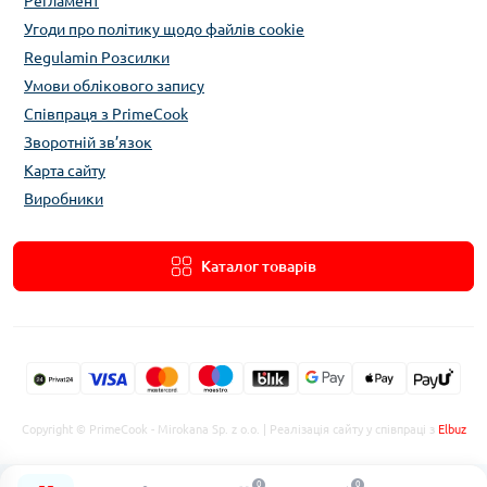
Регламент
Угоди про політику щодо файлів cookie
Regulamin Розсилки
Умови облікового запису
Співпраця з PrimeCook
Зворотній зв’язок
Карта сайту
Виробники
Каталог товарів
Copyright © PrimeCook - Mirokana Sp. z o.o. | Реалізація сайту у співпраці з
Elbuz
0
0