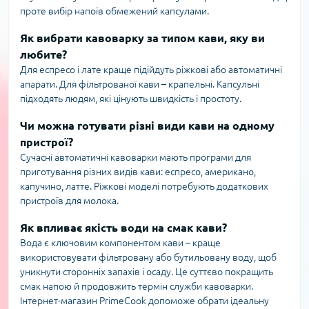
проте вибір напоїв обмежений капсулами.
Як вибрати кавоварку за типом кави, яку ви
любите?
Для еспресо і лате краще підійдуть ріжкові або автоматичні
апарати. Для фільтрованої кави – крапельні. Капсульні
підходять людям, які цінують швидкість і простоту.
Чи можна готувати різні види кави на одному
пристрої?
Сучасні автоматичні кавоварки мають програми для
приготування різних видів кави: еспресо, американо,
капучино, латте. Ріжкові моделі потребують додаткових
пристроїв для молока.
Як впливає якість води на смак кави?
Вода є ключовим компонентом кави – краще
використовувати фільтровану або бутильовану воду, щоб
уникнути сторонніх запахів і осаду. Це суттєво покращить
смак напою й продовжить термін служби кавоварки.
Інтернет-магазин PrimeCook допоможе обрати ідеальну