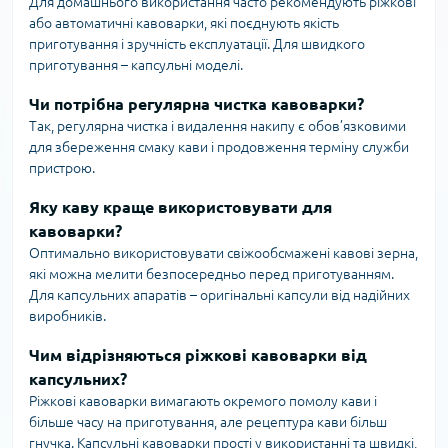
Для домашнього використання часто рекомендують ріжкові
або автоматичні кавоварки, які поєднують якість
приготування і зручність експлуатації. Для швидкого
приготування – капсульні моделі.
Чи потрібна регулярна чистка кавоварки?
Так, регулярна чистка і видалення накипу є обов’язковими
для збереження смаку кави і продовження терміну служби
пристрою.
Яку каву краще використовувати для
кавоварки?
Оптимально використовувати свіжообсмажені кавові зерна,
які можна мелити безпосередньо перед приготуванням.
Для капсульних апаратів – оригінальні капсули від надійних
виробників.
Чим відрізняються ріжкові кавоварки від
капсульних?
Ріжкові кавоварки вимагають окремого помолу кави і
більше часу на приготування, але рецептура кави більш
гнучка. Капсульні кавоварки прості у використанні та швидкі,