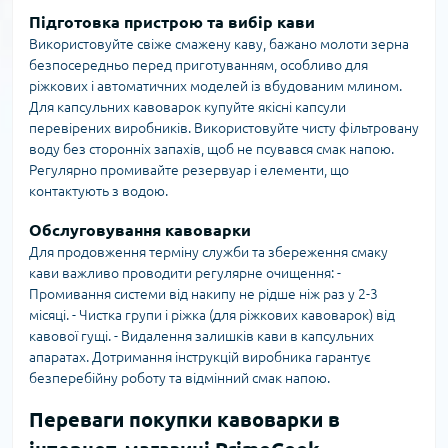
Підготовка пристрою та вибір кави
Використовуйте свіже смажену каву, бажано молоти зерна
безпосередньо перед приготуванням, особливо для
ріжкових і автоматичних моделей із вбудованим млином.
Для капсульних кавоварок купуйте якісні капсули
перевірених виробників. Використовуйте чисту фільтровану
воду без сторонніх запахів, щоб не псувався смак напою.
Регулярно промивайте резервуар і елементи, що
контактують з водою.
Обслуговування кавоварки
Для продовження терміну служби та збереження смаку
кави важливо проводити регулярне очищення: -
Промивання системи від накипу не рідше ніж раз у 2-3
місяці. - Чистка групи і ріжка (для ріжкових кавоварок) від
кавової гущі. - Видалення залишків кави в капсульних
апаратах. Дотримання інструкцій виробника гарантує
безперебійну роботу та відмінний смак напою.
Переваги покупки кавоварки в