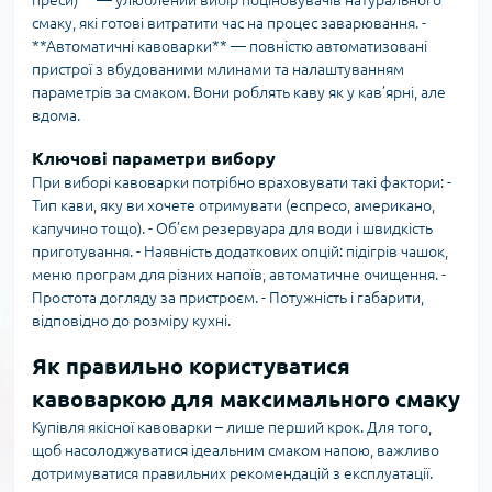
преси)** — улюблений вибір поціновувачів натурального
смаку, які готові витратити час на процес заварювання. -
**Автоматичні кавоварки** — повністю автоматизовані
пристрої з вбудованими млинами та налаштуванням
параметрів за смаком. Вони роблять каву як у кав’ярні, але
вдома.
Ключові параметри вибору
При виборі кавоварки потрібно враховувати такі фактори: -
Тип кави, яку ви хочете отримувати (еспресо, американо,
капучино тощо). - Об’єм резервуара для води і швидкість
приготування. - Наявність додаткових опцій: підігрів чашок,
меню програм для різних напоїв, автоматичне очищення. -
Простота догляду за пристроєм. - Потужність і габарити,
відповідно до розміру кухні.
Як правильно користуватися
кавоваркою для максимального смаку
Купівля якісної кавоварки – лише перший крок. Для того,
щоб насолоджуватися ідеальним смаком напою, важливо
дотримуватися правильних рекомендацій з експлуатації.