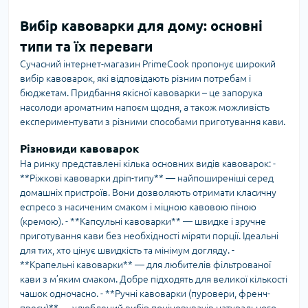
Вибір кавоварки для дому: основні
типи та їх переваги
Сучасний інтернет-магазин PrimeCook пропонує широкий
вибір кавоварок, які відповідають різним потребам і
бюджетам. Придбання якісної кавоварки – це запорука
насолоди ароматним напоєм щодня, а також можливість
експериментувати з різними способами приготування кави.
Різновиди кавоварок
На ринку представлені кілька основних видів кавоварок: -
**Ріжкові кавоварки дріп-типу** — найпоширеніші серед
домашніх пристроїв. Вони дозволяють отримати класичну
еспресо з насиченим смаком і міцною кавовою піною
(кремою). - **Капсульні кавоварки** — швидке і зручне
приготування кави без необхідності міряти порції. Ідеальні
для тих, хто цінує швидкість та мінімум догляду. -
**Крапельні кавоварки** — для любителів фільтрованої
кави з м’яким смаком. Добре підходять для великої кількості
чашок одночасно. - **Ручні кавоварки (пуровери, френч-