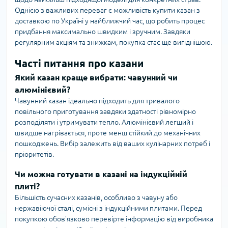
Однією з важливих переваг є можливість купити казан з
доставкою по Україні у найближчий час, що робить процес
придбання максимально швидким і зручним. Завдяки
регулярним акціям та знижкам, покупка стає ще вигіднішою.
Часті питання про казани
Який казан краще вибрати: чавунний чи
алюмінієвий?
Чавунний казан ідеально підходить для тривалого
повільного приготування завдяки здатності рівномірно
розподіляти і утримувати тепло. Алюмінієвий легший і
швидше нагрівається, проте менш стійкий до механічних
пошкоджень. Вибір залежить від ваших кулінарних потреб і
пріоритетів.
Чи можна готувати в казані на індукційній
плиті?
Більшість сучасних казанів, особливо з чавуну або
нержавіючої сталі, сумісні з індукційними плитами. Перед
покупкою обов’язково перевірте інформацію від виробника