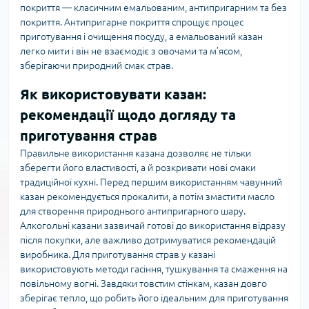
покриття — класичним емальованим, антипригарним та без
покриття. Антипригарне покриття спрощує процес
приготування і очищення посуду, а емальований казан
легко мити і він не взаємодіє з овочами та м’ясом,
зберігаючи природний смак страв.
Як використовувати казан:
рекомендації щодо догляду та
приготування страв
Правильне використання казана дозволяє не тільки
зберегти його властивості, а й розкривати нові смаки
традиційної кухні. Перед першим використанням чавунний
казан рекомендується прокалити, а потім змастити масло
для створення природнього антипригарного шару.
Алкогольні казани зазвичай готові до використання відразу
після покупки, але важливо дотримуватися рекомендацій
виробника. Для приготування страв у казані
використовують методи гасіння, тушкування та смаження на
повільному вогні. Завдяки товстим стінкам, казан довго
зберігає тепло, що робить його ідеальним для приготування