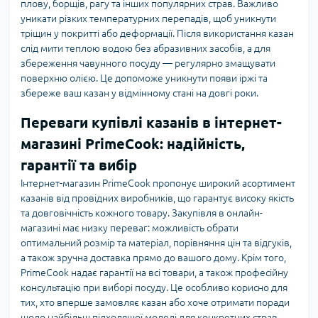
плову, борщів, рагу та інших популярних страв. Важливо
уникати різких температурних перепадів, щоб уникнути
тріщин у покритті або деформації. Після використання казан
слід мити теплою водою без абразивних засобів, а для
збереження чавунного посуду — регулярно змащувати
поверхню олією. Це допоможе уникнути появи іржі та
збереже ваш казан у відмінному стані на довгі роки.
Переваги купівлі казанів в інтернет-
магазині PrimeCook: надійність,
гарантії та вибір
Інтернет-магазин PrimeCook пропонує широкий асортимент
казанів від провідних виробників, що гарантує високу якість
та довговічність кожного товару. Закупівля в онлайн-
магазині має низку переваг: можливість обрати
оптимальний розмір та матеріал, порівняння цін та відгуків,
а також зручна доставка прямо до вашого дому. Крім того,
PrimeCook надає гарантії на всі товари, а також професійну
консультацію при виборі посуду. Це особливо корисно для
тих, хто вперше замовляє казан або хоче отримати поради
щодо найбільш підходящої моделі для конкретних страв.