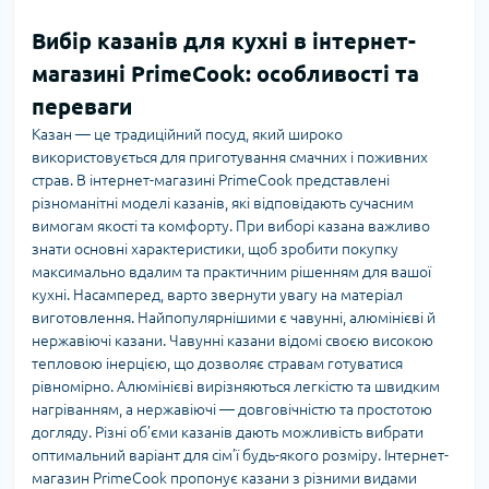
Вибір казанів для кухні в інтернет-
магазині PrimeCook: особливості та
переваги
Казан — це традиційний посуд, який широко
використовується для приготування смачних і поживних
страв. В інтернет-магазині PrimeCook представлені
різноманітні моделі казанів, які відповідають сучасним
вимогам якості та комфорту. При виборі казана важливо
знати основні характеристики, щоб зробити покупку
максимально вдалим та практичним рішенням для вашої
кухні. Насамперед, варто звернути увагу на матеріал
виготовлення. Найпопулярнішими є чавунні, алюмінієві й
нержавіючі казани. Чавунні казани відомі своєю високою
тепловою інерцією, що дозволяє стравам готуватися
рівномірно. Алюмінієві вирізняються легкістю та швидким
нагріванням, а нержавіючі — довговічністю та простотою
догляду. Різні об’єми казанів дають можливість вибрати
оптимальний варіант для сім’ї будь-якого розміру. Інтернет-
магазин PrimeCook пропонує казани з різними видами