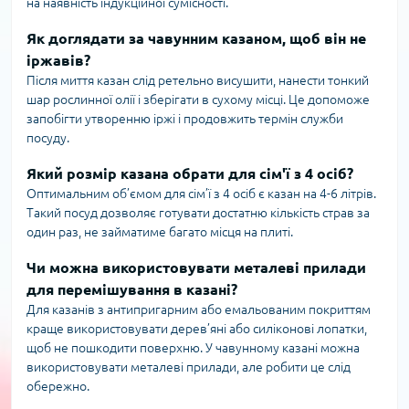
на наявність індукційної сумісності.
Як доглядати за чавунним казаном, щоб він не
іржавів?
Після миття казан слід ретельно висушити, нанести тонкий
шар рослинної олії і зберігати в сухому місці. Це допоможе
запобігти утворенню іржі і продовжить термін служби
посуду.
Який розмір казана обрати для сім'ї з 4 осіб?
Оптимальним об’ємом для сім’ї з 4 осіб є казан на 4-6 літрів.
Такий посуд дозволяє готувати достатню кількість страв за
один раз, не займатиме багато місця на плиті.
Чи можна використовувати металеві прилади
для перемішування в казані?
Для казанів з антипригарним або емальованим покриттям
краще використовувати дерев’яні або силіконові лопатки,
щоб не пошкодити поверхню. У чавунному казані можна
використовувати металеві прилади, але робити це слід
обережно.