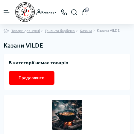
0
Клієнту
Казани VILDE
Товари для кухні
Гриль та барбекю
Казани
Казани VILDE
В категорії немає товарів
Продовжити