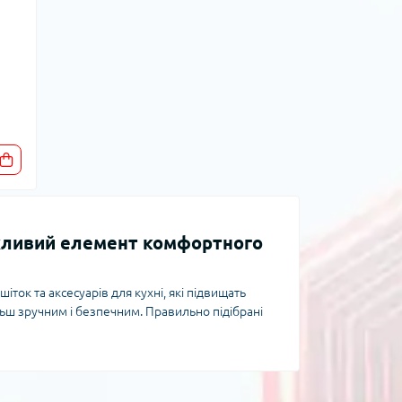
ажливий елемент комфортного
ток та аксесуарів для кухні, які підвищать
льш зручним і безпечним. Правильно підібрані
ати пригорання та отримувати бажаний смак і
ру решіток і супутніх аксесуарів, відповімо на
бір для вашої кухні.