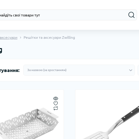
 аксесуари
Решітки та аксесуари Zwilling
g
тування: