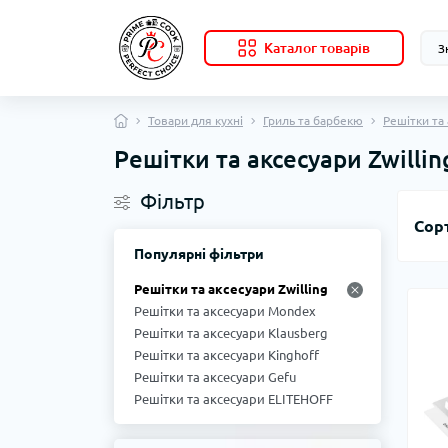
Каталог товарів
Товари для кухні
Гриль та барбекю
Решітки та
Решітки та аксесуари Zwillin
Фільтр
Сор
Популярні фільтри
Решітки та аксесуари Zwilling
Решітки та аксесуари Mondex
Решітки та аксесуари Klausberg
Решітки та аксесуари Kinghoff
Решітки та аксесуари Gefu
Решітки та аксесуари ELITEHOFF