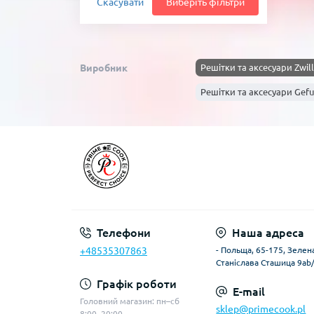
Скасувати
Виберіть фільтри
Виробник
Решітки та аксесуари Zwill
Решітки та аксесуари Gefu
Телефони
Наша адреса
+48535307863
- Польща, 65-175, Зелена
Станіслава Сташица 9ab
Графік роботи
E-mail
Головний магазин: пн–сб
sklep@primecook.pl
8:00–20:00