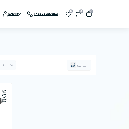
0
0
0
Клієнту
+48535307863