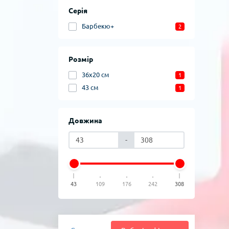
Серія
Барбекю+
2
Розмір
36x20 см
1
43 см
1
Довжина
-
43
109
176
242
308