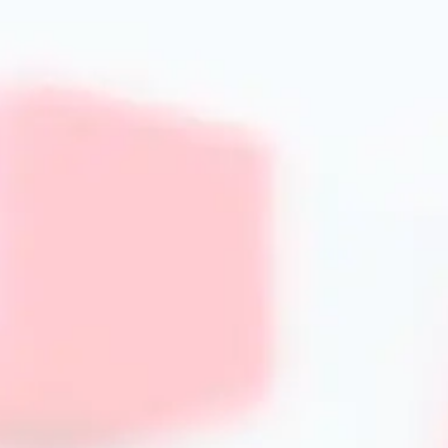
Для приготування на відкритому вогні рекомендується виби
температур.
Розміри та типи решіток
Вибір розміру залежить від габаритів вашої духовки або
представлені універсальні та спеціалізовані моделі, які 
Деякі решітки мають регульовані ніжки або складні елем
Догляд та чистка решіток
Для продовження строку служби рекомендується дотрим
промивати решітки теплою водою з м’яким миючим засоб
використовувати спеціальні засоби для видалення жиру 
замочування та термічну обробку для ефективного очи
Переваги покупки решіток та аксесу
Інтернет-магазин PrimeCook гарантує якість продукції, на
Ми пропонуємо великий асортимент з детальним описом 
зробити правильний вибір. Регулярні акції, швидка доста
переваги співпраці з нами.
Поради від експертів PrimeCook
Обирайте решітки відповідно до вашої кухонної технік