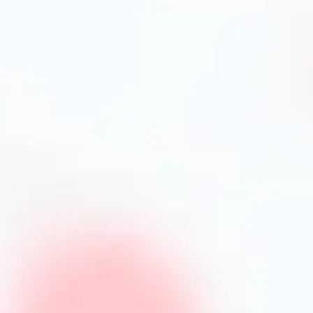
рати міцні сталі, стійкі до корозії та високих
 гриля. В інтернет-магазині PrimeCook
комбінуються з різними типами кухонної техніки.
енти для зручного зберігання.
уватись правил догляду: після використання
ом, уникати абразивних губок і
та нагару. Також можна застосовувати
щення.
арів у PrimeCook
явність сертифікатів безпеки та конкурентні ціни.
товарів і відгуками покупців, що допомагає
вка і професійна консультація – додаткові
и та типу приготування.