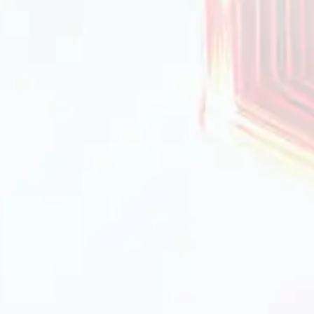
домашніх умовах
кухні. Вони підходять для запікання м'яса, овочів
повітря навколо страви. Важливо, щоб решітка
ипригарним покриттям для зручності очищення та
ропонує решітки для гриля, які відрізняються
уари ідеально підходять для приготування
і з функцією грилю.
решітки для охолодження
оманітні допоміжні пристрої: підставки для деко,
я безпечного виймання гарячих страв, а також
номірне охолодження без конденсації вологи.
звертати увагу
ь і безпеку використання решіток.
 сплави та алюміній з антипригарним покриттям.