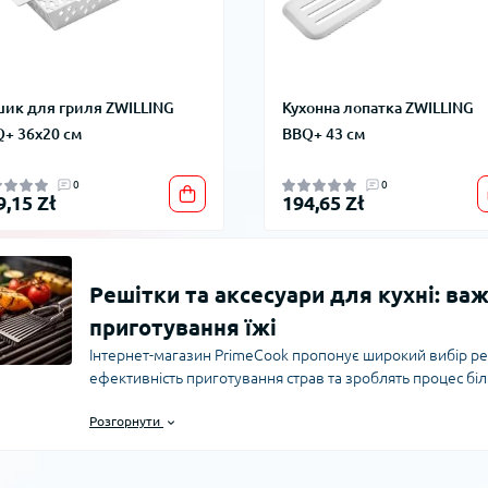
ик для гриля ZWILLING
Кухонна лопатка ZWILLING
+ 36x20 см
BBQ+ 43 см
0
0
9,15 Zł
194,65 Zł
Решітки та аксесуари для кухні: в
приготування їжі
Інтернет-магазин PrimeCook пропонує широкий вибір реші
ефективність приготування страв та зроблять процес бі
решітки допомагають рівномірно пропікати страви, уник
Розгорнути
текстуру. У цій статті ми розглянемо ключові аспекти вибо
популярні питання та допоможемо зробити правильний ви