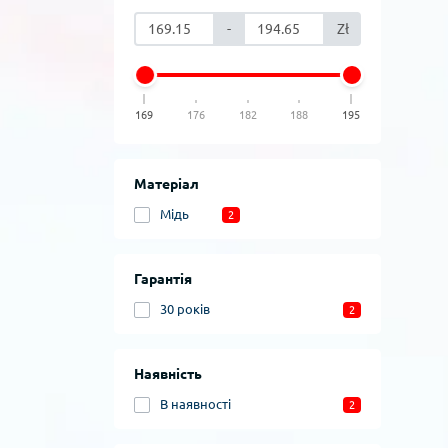
-
Zł
169
176
182
188
195
Матеріал
Мідь
2
Гарантія
30 років
2
Наявність
В наявності
2