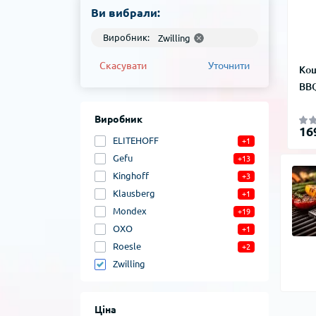
Ви вибрали:
Виробник:
Zwilling
Скасувати
Уточнити
Кош
BBQ
Виробник
16
ELITEHOFF
+1
Gefu
+13
Kinghoff
+3
Klausberg
+1
Mondex
+19
OXO
+1
Roesle
+2
Zwilling
Ціна