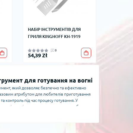
НАБІР ІНСТРУМЕНТІВ ДЛЯ
ГРИЛЯ KINGHOFF KH-1919
0
54,39 Zł
румент для готування на вогні
умент, який дозволяє безпечно та ефективно
 базовим атрибутом для любителів приготування
 та контроль під час процесу готування. У
 моделі щипців, що задовольняють потреби як
овлення
 нержавіючої сталі, яка є стійкою до корозії, не