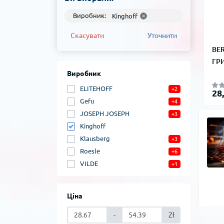
Виробник:
Kinghoff
Скасувати
Уточнити
BE
ГР
Виробник
ELITEHOFF
+2
28
Gefu
+4
JOSEPH JOSEPH
+3
Kinghoff
Klausberg
+3
Roesle
+6
VILDE
+1
Ціна
-
Zł