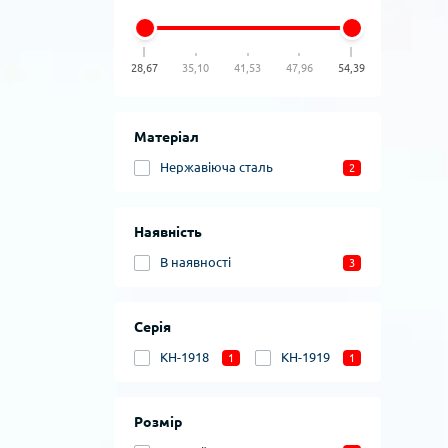
28,67
35,10
41,53
47,96
54,39
Матеріал
Нержавіюча сталь
2
Наявність
В наявності
3
Серія
KH-1918
KH-1919
1
1
Розмір