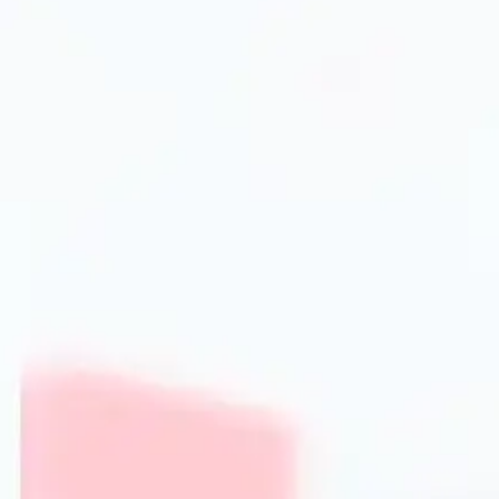
деформується від високих температур і легко очищуєть
матеріалом, наприклад, силіконом або пластиком, що заб
Довжина інструмента варіюється від 30 до 50 см, що доз
вогню і уникати опіків.
Також у конструкцію можуть входити фіксатори для зручн
складеному стані. Це особливо зручно при транспортуван
Як вибрати щипці для барбекю: на 
Види щипців і їх призначення
Існує кілька видів щипців для барбекю, які розрізняють
Універсальні щипці
– підходять для захоплення м’яса,
Щипці з зубцями
– призначені для надійного утриман
текстурою.
Щипці-трескочі
– оснащені механізмом для легкого за
контролювати продукти навіть однією рукою.
Параметри вибору: довжина, матеріал, ерго
При виборі щипців для BBQ варто звернути увагу на нас
Довжина:
оптимальна довжина – від 35 до 45 см, щоб з