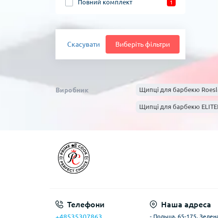
Повний комплект
1
Скасувати
Виберіть фільтри
Виробник
Щипці для барбекю Roesl
Щипці для барбекю ELIT
Телефони
Наша адреса
+48535307863
- Польща, 65-175, Зелена