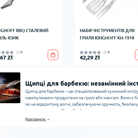
RGHOFF BBQ СТАЛЕВИЙ
НАБІР ІНСТРУМЕНТІВ ДЛЯ
ИЛЬ ЯЗИК
ГРИЛЯ KINGHOFF KH-1918
0
0
,67 Zł
42,29 Zł
Щипці для барбекю: незамінний інст
Щипці для барбекю – це спеціалізований кухонний інстр
маніпулювати продуктами на грилі або мангалі. Вони є
їжі на відкритому вогні, забезпечуючи зручність, безпеку
інтернет-магазині PrimeCook представлені різноманітні
початківців, так і професіоналів барбекю.
Розгорнути
Особливості конструкції та матеріали вигот
Надійні щипці для барбекю виготовляються з високоякісної