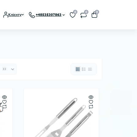
0
0
0
Клієнту
+48535307863