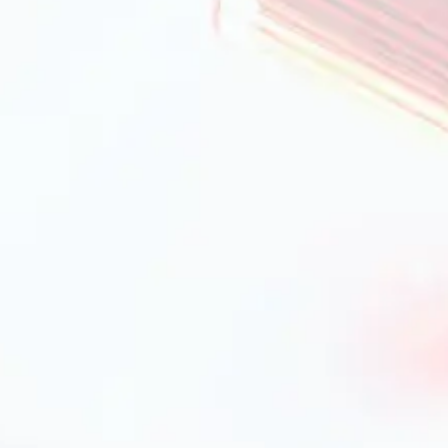
ся. Ручки часто покриваються антиковзаючим
езпечує комфорт і безпеку під час роботи.
воляє зберігати безпечну дистанцію від жару
ого зберігання, які блокують щипці в
ні або зберіганні інструментів для барбекю.
що звертати увагу
ся за формою, довжиною та функціональністю:
 овочів і риби, мають широку захватну частину.
ня продуктів з хрусткою скоринкою або твердою
хоплення та відпускання, який допомагає
номіка
тупні ключові параметри:
берігати безпечну відстань від тепла.