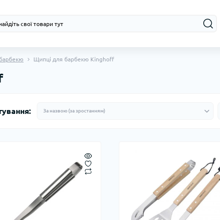
 барбекю
Щипці для барбекю Kinghoff
f
тування: