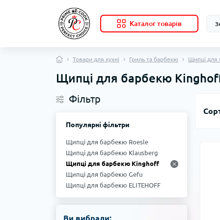
Каталог товарів
Товари для кухні
Гриль та барбекю
Щипці для
Щипці для барбекю Kinghof
Фільтр
Сор
Популярні фільтри
Щипці для барбекю Roesle
Щипці для барбекю Klausberg
Щипці для барбекю Kinghoff
Щипці для барбекю Gefu
Щипці для барбекю ELITEHOFF
Ви вибрали: