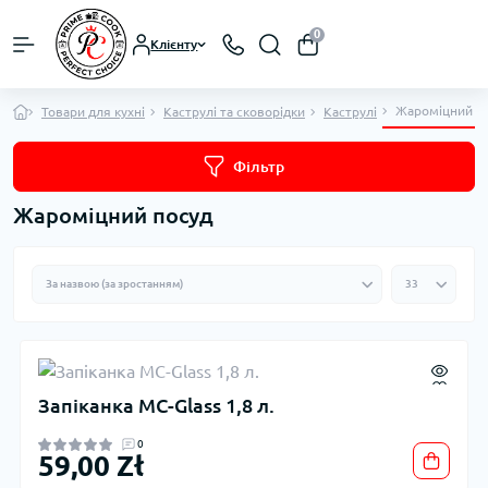
0
Клієнту
Жароміцний п
Товари для кухні
Каструлі та сковорідки
Каструлi
Фільтр
Жароміцний посуд
Запіканка MC-Glass 1,8 л.
0
59,00 Zł