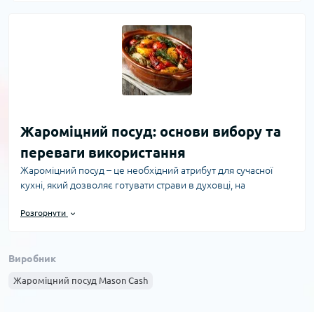
Жароміцний посуд: основи вибору та
переваги використання
Жароміцний посуд – це необхідний атрибут для сучасної
кухні, який дозволяє готувати страви в духовці, на
відкритому вогні або в мікрохвильовій печі без ризику
Розгорнути
пошкодження посуду. Він виготовляється з матеріалів, які
витримують високі температури та різкі перепади тепла. Це
робить його універсальним і комфортним у використанні
Виробник
для щоденного приготування різноманітних страв. Одною з
головних переваг жароміцного посуду є його висока
Жароміцний посуд Mason Cash
стійкість до температури – від +100 °C до +600 °C. Такий
посуд не тріскається, не деформується і не виділяє