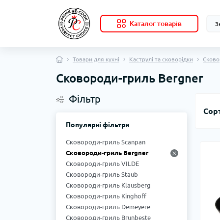
Каталог товарів
Товари для кухні
Каструлі та сковорідки
Сково
Сковороди-гриль Bergner
Фільтр
Сор
Популярні фільтри
Сковороди-гриль Scanpan
Сковороди-гриль Bergner
Сковороди-гриль VILDE
Сковороди-гриль Staub
Сковороди-гриль Klausberg
Сковороди-гриль Kinghoff
Сковороди-гриль Demeyere
Сковороди-гриль Brunbeste