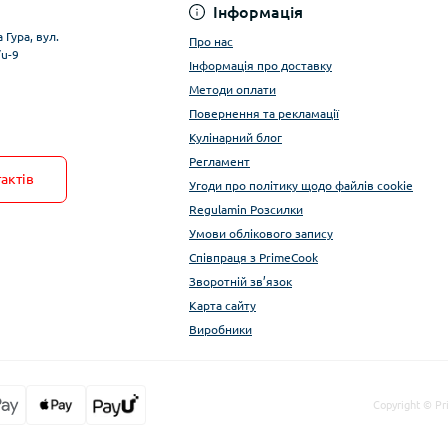
Інформація
 Гура, вул.
Про нас
/u-9
Інформація про доставку
Методи оплати
Повернення та рекламації
Кулінарний блог
Регламент
актів
Угоди про політику щодо файлів cookie
Regulamin Розсилки
Умови облікового запису
Співпраця з PrimeCook
Зворотній зв’язок
Карта сайту
Виробники
Copyright © Pr