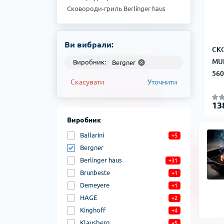
Сковороди-гриль Berlinger haus
Сковороди-гриль Ballarini
Ви вибрали:
СК
MUL
Виробник:
Bergner
560
Скасувати
Уточнити
13
Виробник
Ballarini
+5
Bergner
Berlinger haus
+31
Brunbeste
+1
Demeyere
+1
HAGE
+2
Kinghoff
+4
Klausberg
+5