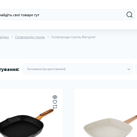
рідки
Сковороди-гриль
Сковороди-гриль Bergner
тування: