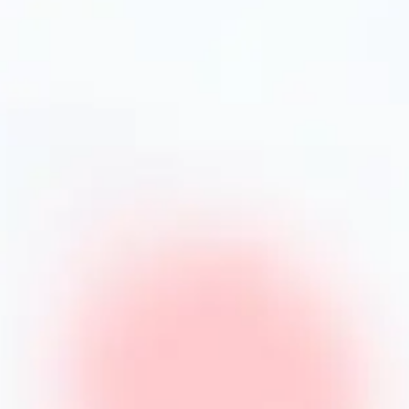
сковороді-гриль
ед покупкою зверніть увагу на характеристики
духовці?
ть духовку, що розширює можливості готування.
 кількість олії при необхідності. Регулярно
оду-гриль після приготування?
ів і висушити. Для чавуну доцільно
миття.
Які бренди сковород-гриль представлені в
днують якість і інновації, з гарантією та