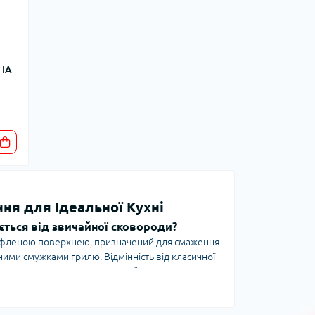
НА
ння для Ідеальної Кухні
ється від звичайної сковороди?
рифленою поверхнею, призначений для смаження
ними смужками грилю. Відмінність від класичної
яє жиру стікати, а стравам — зберігати
приготування на відкритому вогні.
ати найкращу?