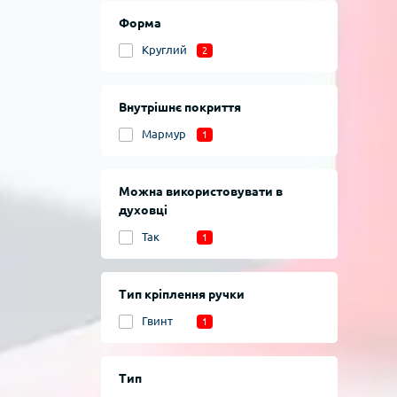
Форма
Круглий
2
Внутрішнє покриття
Мармур
1
Можна використовувати в
духовці
Так
1
Тип кріплення ручки
Гвинт
1
Тип