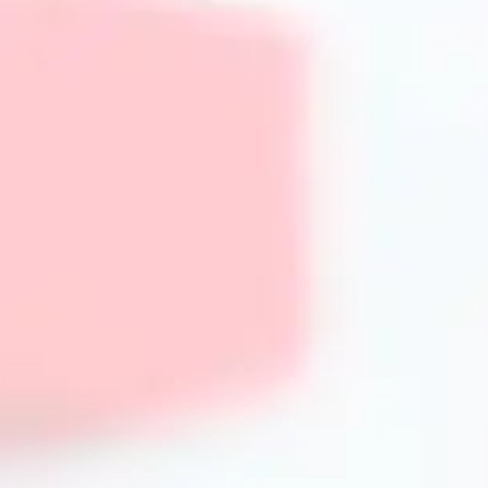
Популярні страви, які найкраще готувати на 
Сковорода-гриль ідеально підходить для приготування:
Стейків зі свинини або яловичини.
Курячих грудок із пузирками грилю.
Риби та морепродуктів (лосось, креветки).
Овочевих гриль-салатів (баклажан, кабачок, перець).
Сендвічів зі смаженими овочами та м’ясом.
Часті питання про сковороди-гриль
Чи підходить сковорода-гриль для індукційної плити?
Багато моделей мають дно, сумісне з індукцією, але пер
виробу.
Чи можна використовувати сковороду-гриль в 
Так, більшість чавунних і металевих моделей витримую
Як уникнути пригорання їжі?
Розігрівайте посуд поступово та використовуйте невелику
очищуйте ребра від залишків.
Як правильно мити сковор
Оптимально промити теплою водою без абразивних засоб
застосовувати спеціальні щітки і змащувати олією після 
PrimeCook?
У нашому магазині представлені надійні виробники, що поє