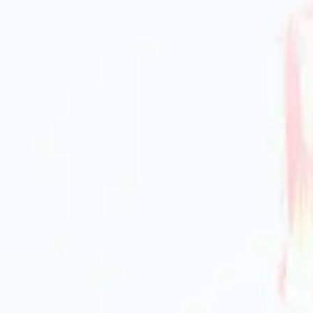
матеріалом та призначенням:
пловою проводністю, довговічністю,
иготування, потребують догляду та сезонного
ктні, прості в експлуатації та очищенні. Відмінно
ряпин і високих температур, іноді мають
 (індукційна сумісність), а також вагу сковороди.
рівання та комфорт у користуванні.
ня сковороди-гриль
ет-магазині PrimeCook?
ент сковород-гриль, де кожен знайде рішення
ціни, оперативна доставка і професійна
 товари мають докладні описи, що полегшує