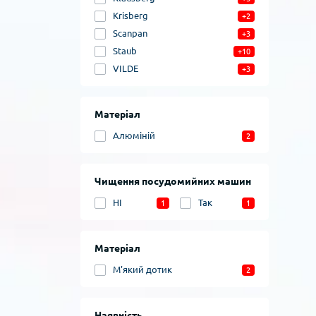
Krisberg
+2
Scanpan
+3
Staub
+10
VILDE
+3
Матеріал
Алюміній
2
Чищення посудомийних машин
НІ
Так
1
1
Матеріал
М'який дотик
2
Наявність