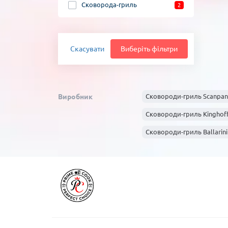
Сковорода-гриль
2
Скасувати
Виберіть фільтри
Виробник
Сковороди-гриль Scanpan
Сковороди-гриль Kinghof
Сковороди-гриль Ballarini