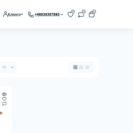
0
0
0
Клієнту
+48535307863