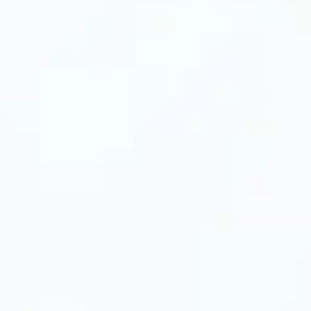
иру між ребрами.
олії.
рних смуг на м’ясі та овочах.
 навіть тушкування.
чавунних моделей).
 чавуну).
падам температур.
об не пошкодити покриття.
иль: рецепти та поради
іти сковороду-гриль, щоб продукти одразу
кількість масла, оскільки рифлена поверхня
нування м’яса застосовуйте лимонний сік,
к.