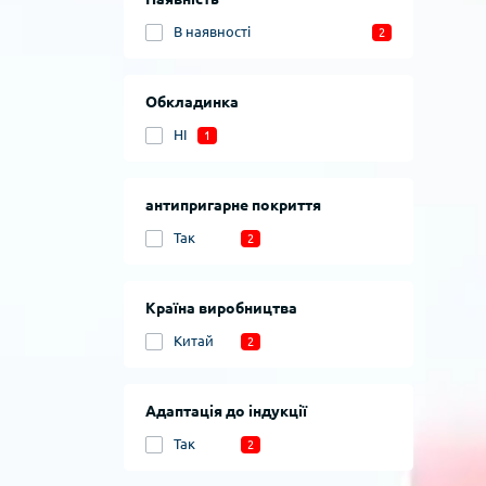
В наявності
2
Обкладинка
НІ
1
антипригарне покриття
Так
2
Країна виробництва
Китай
2
Адаптація до індукції
Так
2