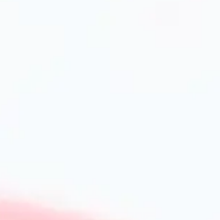
Серед ключових плюсів варто виділити:
Збереження соковитості продуктів завдяки стікання ж
Можливість приготування здорових страв з мінімумом 
Унікальний смак і апетитна текстура за рахунок характе
Універсальність — підходить для смаження, запікання і
Поради щодо експлуатації і догляду
Для продовження терміну служби сковороди-гриль слід:
Уникати миття в посудомийній машині (особливо для 
Періодично проводити сезонне змащування олією (для
Гріти сковороду поступово, не піддаючи різким пере
Використовувати дерев’яні або силіконові лопатки, щ
Як готувати страви на сковороді-гр
Основи правильного приготування
Перед початком готування рекомендується добре розігр
отримали апетитну корочку. Використовуйте мінімальну 
дозволяє смажити практично без зайвого жиру. Для мари
ароматні трави та спеції — це підкреслить природний сма