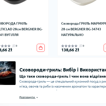
ОВОРОДА ГРИЛЬ
Сковорода ГРИЛЬ МАРМУР
TICLAD 28см BERGNER BG-
28 см BERGNER BG-34743
41 ВУГІЛЛЯ
НАТУРАЛЬНО
0
0
8,66 Zł
138,66 Zł
Сковороди-гриль: Вибір і Використа
Що таке сковорода-гриль і чим вона відрізня
Сковорода-гриль — це спеціальний кухонний посуд з 
м’яса, овочів та риби із насиченим ароматом та характер
сковороди полягає у ребристій структурі дна, яка дозвол
соковитість і отримувати апетитний вигляд, подібний до 
Розгорнути
Які типи сковородок-гриль існують і як вибр