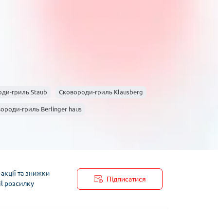
ння
ттям?
 не нагрівайте сковороду без їжі та не
бують сковороди-гриль спеціального догляду?
ого догляду, як-от сезонне змащування для
е смажити на сковороді-гриль?
ля незвичайних десертів.
4. Чи можна готувати на
ди-гриль Staub
Сковороди-гриль Klausberg
жиру, що робить страви кориснішими.
5. Як
ороди-гриль Berlinger haus
ти корозії, особливо для чавунних моделей.
-гриль із детальним описом, що допоможе обрати
лів. Зробіть правильний вибір для вашої кухні
акції та знижки
Підписатися
il розсилку
пису