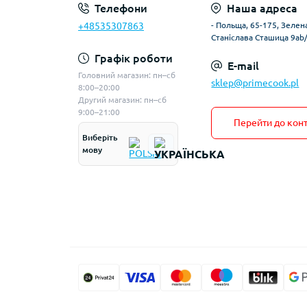
Телефони
Наша адреса
+48535307863
- Польща, 65-175, Зелена
Станіслава Сташица 9ab
Графік роботи
E-mail
Головний магазин: пн–сб
sklep@primecook.pl
8:00–20:00
Другий магазин: пн–сб
9:00–21:00
Перейти до конт
Виберіть
мову