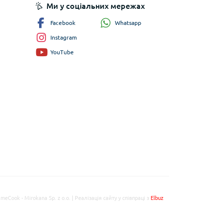
Ми у соціальних мережах
Whatsapp
Facebook
Instagram
YouTube
imeCook - Mirokana Sp. z o.o. | Реалізація сайту у співпраці з
Elbuz