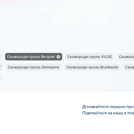
опціями вибору.
FAQ: Відповіді на популярні запита
1. Чи безпечна сковорода-гриль з антипригарним покри
Сучасні покриття безпечні при правильному використанні,
перевищуйте рекомендовані температури.
2. Чи потре
Залежно від матеріалу, деякі моделі вимагають особлив
чавуну, а інші — легкого миття.
3. Які продукти найкращ
Ідеально підходять м’ясо, риба, овочі та навіть фрукти д
Сковороди-гриль Bergner
Сковороди-гриль VILDE
Сковоро
сковороді-гриль без масла?
Так, рифлена поверхня дозволяє готувати з мінімумом 
f
Сковороди-гриль Demeyere
Сковороди-гриль Brunbeste
Сков
зберігати сковороду-гриль?
Зберігайте в сухому місці, уникаючи вологи, щоб уникну
Інтернет-магазин PrimeCook пропонує якісні сковороди
ідеальний кухонний аксесуар для гурманів та професіона
вже сьогодні!
Дізнавайтеся першим про 
Підпишіться на нашу e-ma
Умови облікового за