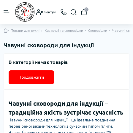
0
Клієнту
Товари для кухні
Каструлі та сковорідки
Сковорідки
Чавунні ско
Чавунні сковороди для індукції
В категорії немає товарів
Продовжити
Чавунні сковороди для індукції –
традиційна якість зустрічає сучасність
Чавунні сковороди для індукції – це ідеальне поєднання
перевіреної віками технології з сучасним типом плити.
Чавун, будучи сплавом заліза з вуглецем (мінімум 2%