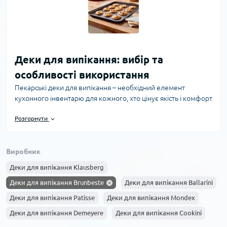
Деки для випікання: вибір та
особливості використання
Пекарські деки для випікання – необхідний елемент
кухонного інвентарю для кожного, хто цінує якість і комфорт
у приготуванні страв. Вони забезпечують рівномірне
Розгорнути
нагрівання, зручність у роботі та тривалий термін
експлуатації. У онлайн-магазині PrimeCook представлений
широкий асортимент дек для випікання, які допоможуть
Виробник
досягти бажаного результату на кухні.
Деки для випікання Klausberg
Типи дек для випікання
Існує кілька основних видів дек, що відрізняються
Деки для випікання Brunbeste
Деки для випікання Ballarini
матеріалом виготовлення та формою: - **Алюмінієві деки**
Деки для випікання Patisse
Деки для випікання Mondex
– популярний вибір завдяки легкості та хорошій
Деки для випікання Demeyere
Деки для випікання Cookini
теплопровідності. Вони швидко нагріваються і рівномірно
випікають продукти. - **Стальні деки з антипригарним