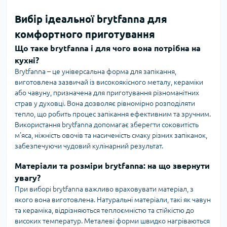
Вибір ідеальної brytfanna для
комфортного приготування
Що таке brytfanna і для чого вона потрібна на
кухні?
Brytfanna – це універсальна форма для запікання,
виготовлена зазвичай із високоякісного металу, кераміки
або чавуну, призначена для приготування різноманітних
страв у духовці. Вона дозволяє рівномірно розподіляти
тепло, що робить процес запікання ефективним та зручним.
Використання brytfanna допомагає зберегти соковитість
м’яса, ніжність овочів та насиченість смаку різних запіканок,
забезпечуючи чудовий кулінарний результат.
Матеріали та розміри brytfanna: на що звернути
увагу?
При виборі brytfanna важливо враховувати матеріал, з
якого вона виготовлена. Натуральні матеріали, такі як чавун
та кераміка, відрізняються теплоємністю та стійкістю до
високих температур. Металеві форми швидко нагріваються