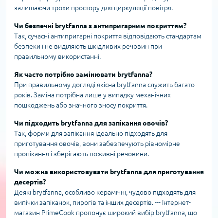
залишаючи трохи простору для циркуляції повітря.
Чи безпечні brytfanna з антипригарним покриттям?
Так, сучасні антипригарні покриття відповідають стандартам
безпеки і не виділяють шкідливих речовин при
правильному використанні.
Як часто потрібно замінювати brytfanna?
При правильному догляді якісна brytfanna служить багато
років. Заміна потрібна лише у випадку механічних
пошкоджень або значного зносу покриття.
Чи підходить brytfanna для запікання овочів?
Так, форми для запікання ідеально підходять для
приготування овочів, вони забезпечують рівномірне
пропікання і зберігають поживні речовини.
Чи можна використовувати brytfanna для приготування
десертів?
Деякі brytfanna, особливо керамічні, чудово підходять для
випічки запіканок, пирогів та інших десертів. --- Інтернет-
магазин PrimeCook пропонує широкий вибір brytfanna, що