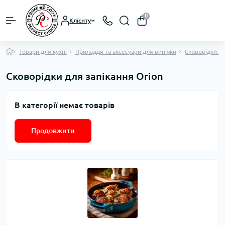
0
Клієнту
Товари для кухні
Приладдя та аксесуари для випічки
Сковорідки дл
Сковорідки для запікання Orion
В категорії немає товарів
Продовжити