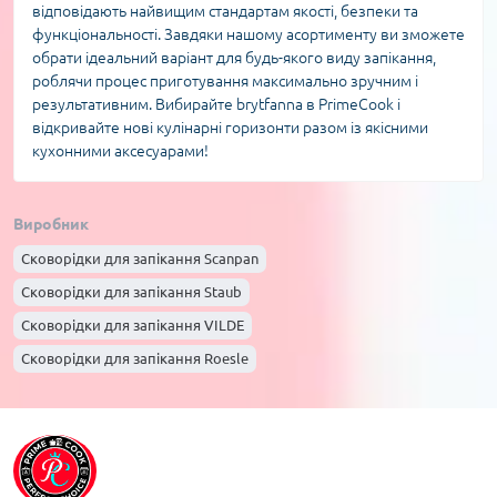
відповідають найвищим стандартам якості, безпеки та
функціональності. Завдяки нашому асортименту ви зможете
обрати ідеальний варіант для будь-якого виду запікання,
роблячи процес приготування максимально зручним і
результативним. Вибирайте brytfanna в PrimeCook і
відкривайте нові кулінарні горизонти разом із якісними
кухонними аксесуарами!
Виробник
Сковорідки для запікання Scanpan
Сковорідки для запікання Staub
Сковорідки для запікання VILDE
Сковорідки для запікання Roesle
Сковорідки для запікання Patisse
Сковорідки для запікання Krisberg
Сковорідки для запікання Klausberg
Сковорідки для запікання Kinghoff