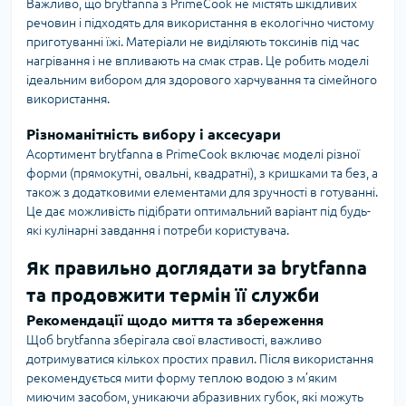
Важливо, що brytfanna з PrimeCook не містять шкідливих
речовин і підходять для використання в екологічно чистому
приготуванні їжі. Матеріали не виділяють токсинів під час
нагрівання і не впливають на смак страв. Це робить моделі
ідеальним вибором для здорового харчування та сімейного
використання.
Різноманітність вибору і аксесуари
Асортимент brytfanna в PrimeCook включає моделі різної
форми (прямокутні, овальні, квадратні), з кришками та без, а
також з додатковими елементами для зручності в готуванні.
Це дає можливість підібрати оптимальний варіант під будь-
які кулінарні завдання і потреби користувача.
Як правильно доглядати за brytfanna
та продовжити термін її служби
Рекомендації щодо миття та збереження
Щоб brytfanna зберігала свої властивості, важливо
дотримуватися кількох простих правил. Після використання
рекомендується мити форму теплою водою з м’яким
миючим засобом, уникаючи абразивних губок, які можуть