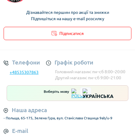
Сковорідки для запікання ELITEHOFF
Дізнавайтеся першим про акції та знижки
Сковорідки для запікання Berlinger haus
Підпишіться на нашу e-mail розсилку
Підписатися
Умови облікового запису
Телефони
Графік роботи
Головний магазин: пн–сб 8:00–20:00
+48535307863
Другий магазин: пн–сб 9:00–21:00
Виберіть мову
Наша адреса
- Польща, 65-175, Зелена Гура, вул. Станіслава Сташица 9ab/u-9
E-mail