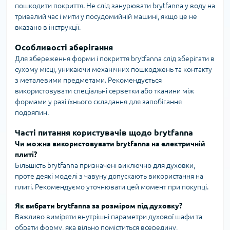
пошкодити покриття. Не слід занурювати brytfanna у воду на
тривалий час і мити у посудомийній машині, якщо це не
вказано в інструкції.
Особливості зберігання
Для збереження форми і покриття brytfanna слід зберігати в
сухому місці, уникаючи механічних пошкоджень та контакту
з металевими предметами. Рекомендується
використовувати спеціальні серветки або тканини між
формами у разі їхнього складання для запобігання
подряпин.
Часті питання користувачів щодо brytfanna
Чи можна використовувати brytfanna на електричній
плиті?
Більшість brytfanna призначені виключно для духовки,
проте деякі моделі з чавуну допускають використання на
плиті. Рекомендуємо уточнювати цей момент при покупці.
Як вибрати brytfanna за розміром під духовку?
Важливо виміряти внутрішні параметри духової шафи та
обрати форму, яка вільно поміститься всередину,