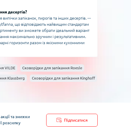
ння десертів?
 випічки запіканок, пирогів та інших десертів. ---
ytfanna, що відповідають найвищим стандартам
сортименту ви зможете обрати ідеальний варіант
вання максимально зручним і результативним.
інарні горизонти разом із якісними кухонними
ня VILDE
Сковорідки для запікання Roesle
ння Klausberg
Сковорідки для запікання Kinghoff
акції та знижки
Підписатися
il розсилку