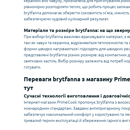
кераміки або чавуну, призначена для приготування різно
рівномірно розподіляти тепло, що робить процес запік
brytfanna допомагає зберегти соковитість м’яса, ніжність 
забезпечуючи чудовий кулінарний результат.
Матеріали та розміри brytfanna: на що зверну
При виборі brytfanna важливо враховувати матеріал, з я
такі як чавун та кераміка, відрізняються теплоємністю та
форми швидко нагріваються і підходять для швидких рец
представлені brytfanna різних розмірів: від компактних
святкових застіль. Вибір розміру залежить від потреб кор
готувати.
Переваги brytfanna з магазину Prim
тут
Сучасні технології виготовлення і довговічні
Інтернет-магазин PrimeCook пропонує brytfanna з високоя
міжнародним стандартам. Завдяки антипригарному покр
забезпечує максимальний комфорт у користуванні та ле
тривалий термін експлуатації й збереження гарного вигл