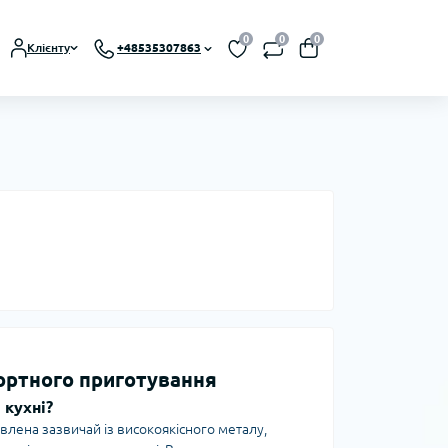
0
0
0
Клієнту
+48535307863
фортного приготування
 кухні?
овлена зазвичай із високоякісного металу,