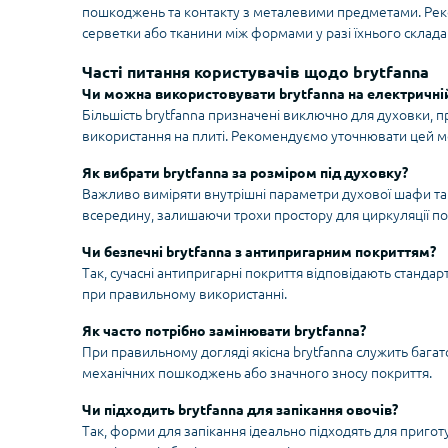
пошкоджень та контакту з металевими предметами. Рек
серветки або тканини між формами у разі їхнього склад
Часті питання користувачів щодо brytfanna
Чи можна використовувати brytfanna на електричній
Більшість brytfanna призначені виключно для духовки, п
використання на плиті. Рекомендуємо уточнювати цей м
Як вибрати brytfanna за розміром під духовку?
Важливо виміряти внутрішні параметри духової шафи та 
всередину, залишаючи трохи простору для циркуляції по
Чи безпечні brytfanna з антипригарним покриттям?
Так, сучасні антипригарні покриття відповідають станда
при правильному використанні.
Як часто потрібно замінювати brytfanna?
При правильному догляді якісна brytfanna служить багат
механічних пошкоджень або значного зносу покриття.
Чи підходить brytfanna для запікання овочів?
Так, форми для запікання ідеально підходять для приго