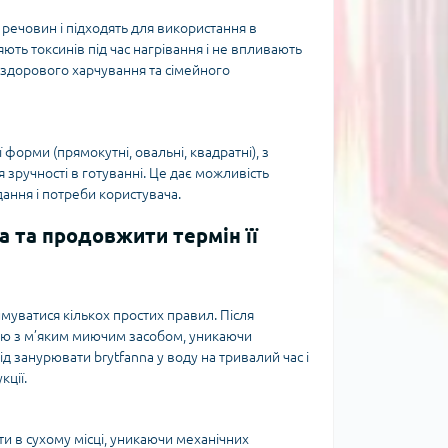
 речовин і підходять для використання в
яють токсинів під час нагрівання і не впливають
 здорового харчування та сімейного
форми (прямокутні, овальні, квадратні), з
зручності в готуванні. Це дає можливість
дання і потреби користувача.
a та продовжити термін її
имуватися кількох простих правил. Після
ю з м’яким миючим засобом, уникаючи
д занурювати brytfanna у воду на тривалий час і
кції.
ти в сухому місці, уникаючи механічних