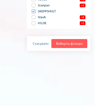
Scanpan
+3
SKEPPSHULT
Staub
+8
VILDE
+2
Скасувати
Виберіть фільтри