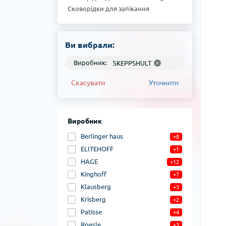
Сковорідки для запікання
ELITEHOFF
Сковорідки для запікання Berlinger
haus
Ви вибрали:
Виробник:
SKEPPSHULT
Скасувати
Уточнити
Виробник
Berlinger haus
+8
ELITEHOFF
+1
HAGE
+12
Kinghoff
+7
Klausberg
+3
Krisberg
+2
Patisse
+4
Roesle
+3