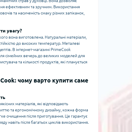
манітних страв у духовці. Вона дозволяє
ання ефективним та зручним. Використання
овочів та насиченість смаку різних запіканок,
ти увагу?
кого вона виготовлена. Натуральні матеріали,
 стійкістю до високих температур. Металеві
ептів. В інтернет-магазині PrimeCook
 для сімейних вечерь до великих моделей для
истувача та кількості продуктів, які планується
eCook: чому варто купити саме
сть
кісних матеріалів, які відповідають
иттю та ергономічному дизайну, кожна форма
гке очищення після приготування. Це гарантує
яду навіть після багатьох циклів використання.