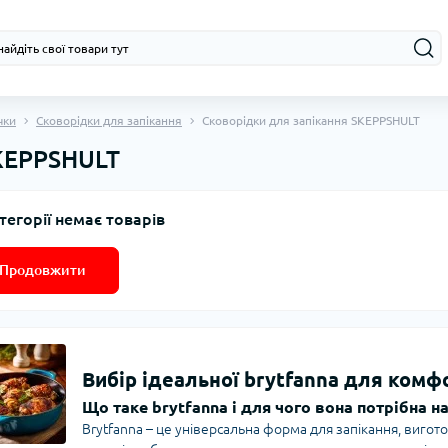
чки
Сковорідки для запікання
Сковорідки для запікання SKEPPSHULT
SKEPPSHULT
тегорії немає товарів
Продовжити
Вибір ідеальної brytfanna для ком
Що таке brytfanna і для чого вона потрібна на
Brytfanna – це універсальна форма для запікання, вигот