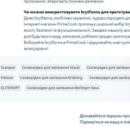
пропікання і зберігають поживні речовини.
Чи можна використовувати brytfanna для приготува
Деякі brytfanna, особливо керамічні, чудово підходять для
Інтернет-магазин PrimeCook пропонує широкий вибір br
якості, безпеки та функціональності. Завдяки нашому а
для будь-якого виду запікання, роблячи процес приготу
Вибирайте brytfanna в PrimeCook і відкривайте нові кул
аксесуарами!
 Scanpan
Сковорідки для запікання Staub
Сковорідки для запікан
Patisse
Сковорідки для запікання Krisberg
Сковорідки для запіка
я ELITEHOFF
Сковорідки для запікання Berlinger haus
Дізнавайтеся першим про 
Підпишіться на нашу e-ma