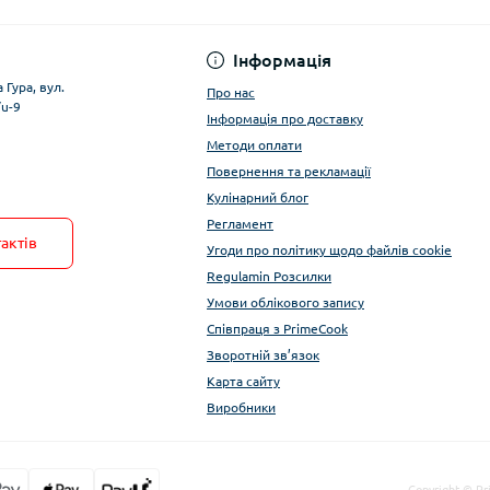
Умови облікового за
Інформація
 Гура, вул.
Про нас
/u-9
Інформація про доставку
Методи оплати
Повернення та рекламації
Кулінарний блог
Регламент
актів
Угоди про політику щодо файлів cookie
Regulamin Розсилки
Умови облікового запису
Співпраця з PrimeCook
Зворотній зв’язок
Карта сайту
Виробники