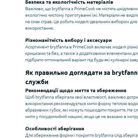
Безпека та екологічність матеріалів
Важливо, що brytfanna з PrimeCook не містять шкідливих
екологічно чистому приготуванні їжі. Матеріали не виділ
на смак страв. Це робить моделі ідеальним вибором для
використання.
Різноманітність вибору і аксесуари
Асортимент brytfanna в PrimeCook включає моделі різної 
кришками та без, а також з додатковими елементами для 
підібрати оптимальний варіант під будь-які кулінарні зав
Як правильно доглядати за brytfann
служби
Рекомендації щодо миття та збереження
Щоб brytfanna зберігала свої властивості, важливо дотр
використання рекомендується мити форму теплою водо
абразивних губок, які можуть пошкодити покриття. Не слі
мити у посудомийній машині, якщо це не вказано в інстру
Особливості зберігання
Для збереження форми і покриття brytfanna слід зберіга