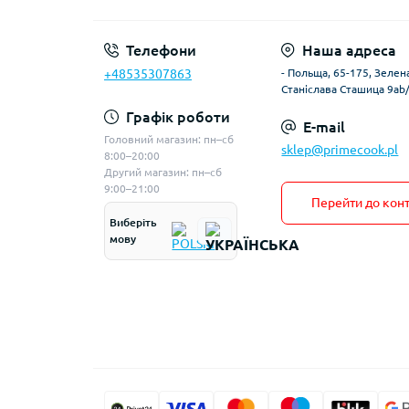
Телефони
Наша адреса
+48535307863
- Польща, 65-175, Зелена
Станіслава Сташица 9ab
Графік роботи
E-mail
Головний магазин: пн–сб
sklep@primecook.pl
8:00–20:00
Другий магазин: пн–сб
9:00–21:00
Перейти до конт
Виберіть
мову