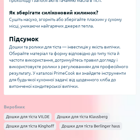
прохолоду і запобігають тачанню масла в тісті.
Як зберігати силіконовий килимок?
Сушіть насухо, згорніть або зберігайте пласким у сухому
місці, уникаючи найгарячих джерел тепла.
Підсумок
Дошки та ролики для тіста — інвестиція у якість випічки.
Обирайте матеріал та форму відповідно до типу тіста й
частоти використання, дотримуйтесь правил догляду і
використовуєте ролики з регулюванням для професійного
результату. У каталозі PrimeCook ви знайдете інструменти
для будь-якої кухонної задачі: від щоденного хліба до
витонченої кондитерської випічки.
Виробник
Дошки для тіста VILDE
Дошки для тіста Klausberg
Дошки для тіста Kinghoff
Дошки для тіста Berlinger haus