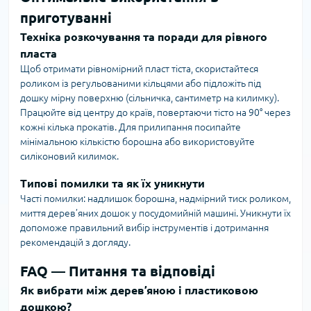
приготуванні
Техніка розкочування та поради для рівного
пласта
Щоб отримати рівномірний пласт тіста, скористайтеся
роликом із регульованими кільцями або підложіть під
дошку мірну поверхню (сільничка, сантиметр на килимку).
Працюйте від центру до країв, повертаючи тісто на 90° через
кожні кілька прокатів. Для прилипання посипайте
мінімальною кількістю борошна або використовуйте
силіконовий килимок.
Типові помилки та як їх уникнути
Часті помилки: надлишок борошна, надмірний тиск роликом,
миття дерев’яних дошок у посудомийній машині. Уникнути їх
допоможе правильний вибір інструментів і дотримання
рекомендацій з догляду.
FAQ — Питання та відповіді
Як вибрати між дерев’яною і пластиковою
дошкою?