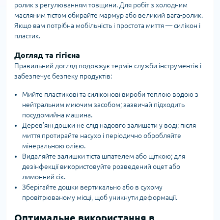
ролик з регулюванням товщини. Для робіт з холодним
масляним тістом обирайте мармур або великий вага-ролик.
Якщо вам потрібна мобільність і простота миття — силікон і
пластик.
Догляд та гігієна
Правильний догляд подовжує термін служби інструментів і
забезпечує безпеку продуктів:
Мийте пластикові та силіконові вироби теплою водою з
нейтральним миючим засобом; зазвичай підходить
посудомийна машина.
Дерев’яні дошки не слід надовго залишати у воді; після
миття протирайте насухо і періодично обробляйте
мінеральною олією.
Видаляйте залишки тіста шпателем або щіткою; для
дезінфекції використовуйте розведений оцет або
лимонний сік.
Зберігайте дошки вертикально або в сухому
провітрюваному місці, щоб уникнути деформації.
Оптимальне використання в