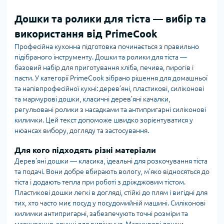
Дошки та ролики для тіста — вибір та
використання від PrimeCook
Професійна кухонна підготовка починається з правильно
підібраного інструменту. Дошки та ролики для тіста —
базовий набір для приготування хліба, печива, пирогів і
пасти. У категорії PrimeCook зібрано рішення для домашньої
та напівпрофесійної кухні: дерев’яні, пластикові, силіконові
та мармурові дошки, класичні дерев’яні качалки,
регульовані ролики з насадками та антипригарні силіконові
килимки. Цей текст допоможе швидко зорієнтуватися у
нюансах вибору, догляду та застосування.
Для кого підходять різні матеріали
Дерев’яні дошки — класика, ідеальні для розкочування тіста
та подачі. Вони добре вбирають вологу, м’яко відносяться до
тіста і додають тепла при роботі з дріжджовим тістом.
Пластикові дошки легкі в догляді, стійкі до плям і вигідні для
тих, хто часто миє посуд у посудомийній машині. Силіконові
килимки антипригарні, забезпечують точні розміри та