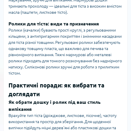
маркування, зручні для випікання. Мармурові дошки
тримають прохолоду — ідеальні для тіста з високим вмістом
масла (паштети, листкове тісто).
Ролики для тіста: види та призначення
Ролики (качалки) бувають прості круглi, з регульованими
кільцями, з антипригарним покриттям і знімними насадками
для тіста різної товщини. Регульовані ролики забезпечують
однакову товщину пласта, що важливо для печива та
рівномірного випікання. Тяжчі мармурові або металеві
ролики підходять для тонкого розкочування без надмірного
натиску. Силіконові ролики зручні для роботи з прилипким
тістом.
Практичні поради: як вибрати та
доглядати
Як обрати дошку і ролик під ваш стиль
випікання
Врахуйте тип тіста (дріжджове, листкове, пісочне), частоту
використання та простір для зберігання. Для щоденної
випічки підійдуть міцні дерев’яні або пластикові дошки та