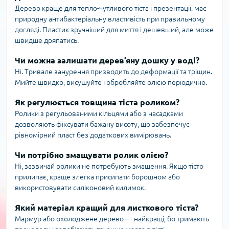
Дерево краще для тепло-чутливого тіста і презентації, має
природну антибактеріальну властивість при правильному
догляді. Пластик зручніший для миття і дешевший, але може
швидше дряпатись.
Чи можна залишати дерев’яну дошку у воді?
Ні. Тривале занурення призводить до деформації та тріщин.
Мийте швидко, висушуйте і обробляйте олією періодично.
Як регулюється товщина тіста роликом?
Ролики з регульованими кільцями або з насадками
дозволяють фіксувати бажану висоту, що забезпечує
рівномірний пласт без додаткових вимірювань.
Чи потрібно змащувати ролик олією?
Ні, зазвичай ролики не потребують змащення. Якщо тісто
прилипає, краще злегка присипати борошном або
використовувати силіконовий килимок.
Який матеріал кращий для листкового тіста?
Мармур або охолоджене дерево — найкращі, бо тримають