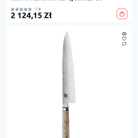
0
2 124,15 Zł