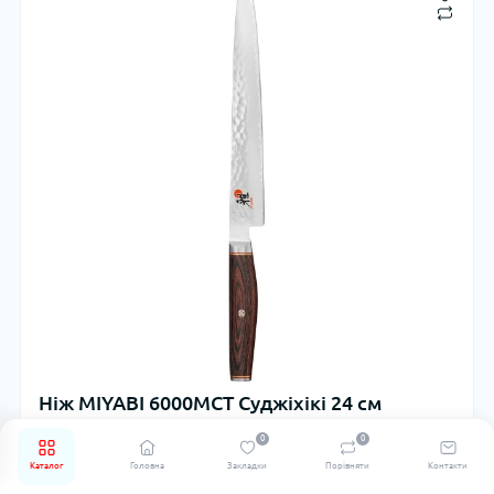
Ніж MIYABI 6000MCT Суджіхікі 24 см
0
0
0
1 359,15 Zł
Каталог
Головна
Закладки
Порівняти
Контакти