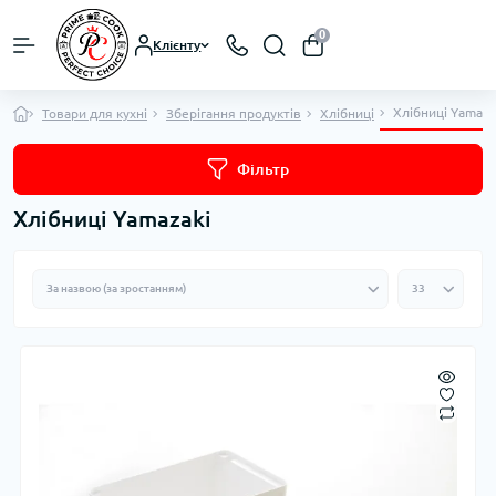
0
Клієнту
Хлібниці Yamaza
Товари для кухні
Зберігання продуктів
Хлібниці
Фільтр
Хлібниці Yamazaki