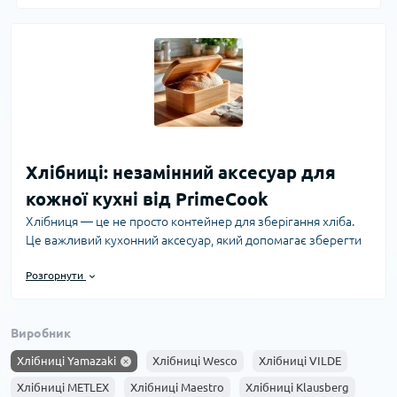
Хлібниці: незамінний аксесуар для
кожної кухні від PrimeCook
Хлібниця — це не просто контейнер для зберігання хліба.
Це важливий кухонний аксесуар, який допомагає зберегти
свіжість, аромат і текстуру хлібобулочних виробів значно
Розгорнути
довше. В інтернет-магазині PrimeCook ви знайдете широкий
вибір хлібниць різних стилів, матеріалів і розмірів, що
ідеально пасуватимуть до будь-якого інтер’єру та
Виробник
відповідатимуть усім вашим потребам.
Хлібниці Yamazaki
Хлібниці Wesco
Хлібниці VILDE
Важливість правильного зберігання хліба
Свіжий хліб швидко втрачає свої властивості під впливом
Хлібниці METLEX
Хлібниці Maestro
Хлібниці Klausberg