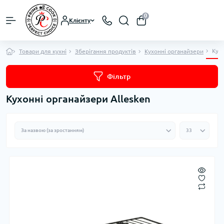
0
Клієнту
Кухо
Товари для кухні
Зберігання продуктів
Кухонні органайзери
Фільтр
Кухонні органайзери Allesken