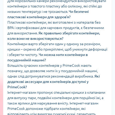
Для морозильної камери рекомендується використовувати
контейнери з товстого пластику або силікону, які стійкі до
низьких температур і не тріскаються.
Чи безпечні
пластикові контейнери для здоров'я?
Пластикові контейнери, які виготовлені з матеріалів без
BPA і сертифіковані для харчових продуктів, є безпечними
для використання.
Як правильно зберігати контейнери,
коли вони не використовуються?
Контейнери варто зберігати один у одному за розміром,
кришки – окремо або прикріплені, щоб уникнути деформації
і зберегти чистоту.
Чи можна мити контейнери в
посудомийній машині?
Більшість сучасних контейнерів у PrimeCook мають
позначку, що дозволяє мити їх у посудомийній машині,
однак слід дотримуватися рекомендацій виробника.
Які
додаткові аксесуари для контейнерів доступні у
PrimeCook?
Інтернет-магазин пропонує спеціальні кришки з клапанами
для випуску пари, подвійні контейнери для порційної їжі, а
також ярлики для маркування вмісту. Інтернет-магазин
PrimeCook допоможе підібрати контейнери, які
відповідають усім вимогам сучасної кухні, гарантують