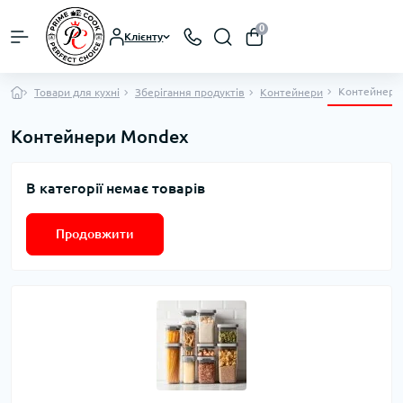
0
Клієнту
Контейнери
Товари для кухні
Зберігання продуктів
Контейнери
Контейнери Mondex
В категорії немає товарів
Продовжити