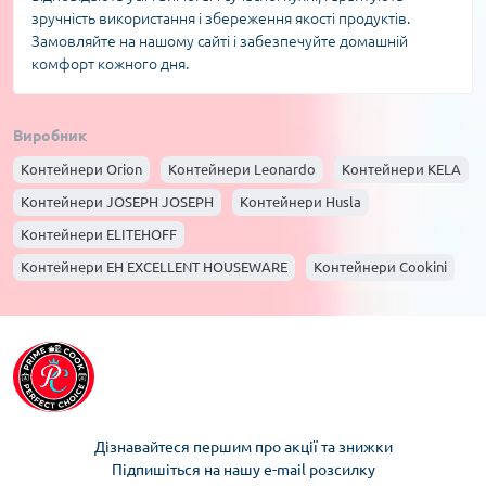
зручність використання і збереження якості продуктів.
Замовляйте на нашому сайті і забезпечуйте домашній
комфорт кожного дня.
Виробник
Контейнери Orion
Контейнери Leonardo
Контейнери KELA
Контейнери JOSEPH JOSEPH
Контейнери Husla
Контейнери ELITEHOFF
Контейнери EH EXCELLENT HOUSEWARE
Контейнери Cookini
Контейнери BLACK+BLUM
Контейнери Zwilling
Контейнери Wesco
Контейнери Rose&Tulipani
Контейнери Roesle
Контейнери Riess
Контейнери La Porcellana Bianca
Контейнери Klausberg
Контейнери Kinghoff
Контейнери Gefu
Дізнавайтеся першим про акції та знижки
Контейнери Brunbeste
Контейнери Berlinger haus
Підпишіться на нашу e-mail розсилку