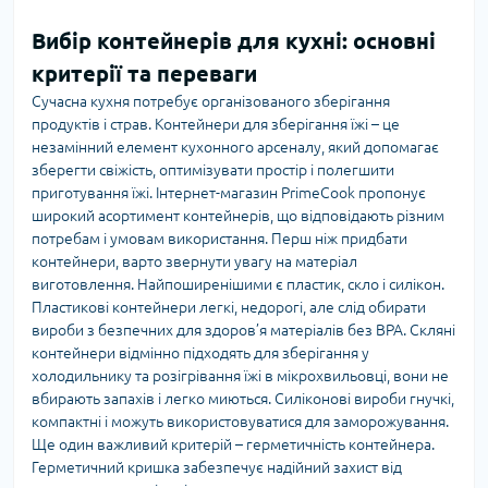
Вибір контейнерів для кухні: основні
критерії та переваги
Сучасна кухня потребує організованого зберігання
продуктів і страв. Контейнери для зберігання їжі – це
незамінний елемент кухонного арсеналу, який допомагає
зберегти свіжість, оптимізувати простір і полегшити
приготування їжі. Інтернет-магазин PrimeCook пропонує
широкий асортимент контейнерів, що відповідають різним
потребам і умовам використання. Перш ніж придбати
контейнери, варто звернути увагу на матеріал
виготовлення. Найпоширенішими є пластик, скло і силікон.
Пластикові контейнери легкі, недорогі, але слід обирати
вироби з безпечних для здоров’я матеріалів без BPA. Скляні
контейнери відмінно підходять для зберігання у
холодильнику та розігрівання їжі в мікрохвильовці, вони не
вбирають запахів і легко миються. Силіконові вироби гнучкі,
компактні і можуть використовуватися для заморожування.
Ще один важливий критерій – герметичність контейнера.
Герметичний кришка забезпечує надійний захист від