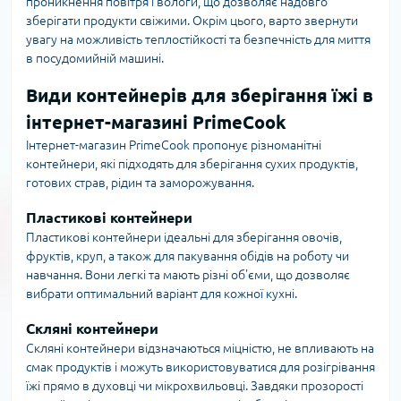
проникнення повітря і вологи, що дозволяє надовго
зберігати продукти свіжими. Окрім цього, варто звернути
увагу на можливість теплостійкості та безпечність для миття
в посудомийній машині.
Види контейнерів для зберігання їжі в
інтернет-магазині PrimeCook
Інтернет-магазин PrimeCook пропонує різноманітні
контейнери, які підходять для зберігання сухих продуктів,
готових страв, рідин та заморожування.
Пластикові контейнери
Пластикові контейнери ідеальні для зберігання овочів,
фруктів, круп, а також для пакування обідів на роботу чи
навчання. Вони легкі та мають різні об'єми, що дозволяє
вибрати оптимальний варіант для кожної кухні.
Скляні контейнери
Скляні контейнери відзначаються міцністю, не впливають на
смак продуктів і можуть використовуватися для розігрівання
їжі прямо в духовці чи мікрохвильовці. Завдяки прозорості