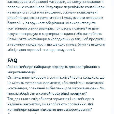
застосовувати абразивні матеріали, що можуть пошкодити
поверхню контейнера. Регулярно перевіряйте контейнери
на наявність тріщин чи зношення, оскільки пошкоджені
вироби втрачають герметичність і можуть стати джерелом
бактерій. Для зручності зберігання їжі використовуйте
контейнери різних розмірів, при цьому позначайте дати
пакування продуктів маркером на кришці або наклейкою.
Розміщуйте контейнери в холодильнику так, щоб продукти
з терміном придатності, що швидко минає, були на видному
місці, а довготривалі – на задньому плані.
FAQ
Які контейнери найкраще підходять для розігрівання в
мікрохвильовці?
Оптимальним вибором є скляні контейнери з кришкою, що
не містить металевих елементів, або спеціальні пластикові
контейнери, позначені як безпечні для мікрохвильовки.
Чи
можна зберігати в контейнерах рідкі продукти?
Так, для цього слід обирати герметичні контейнери з
надійним закриттям, які запобігають протіканню.
Які
контейнери краще підходять для заморожування?