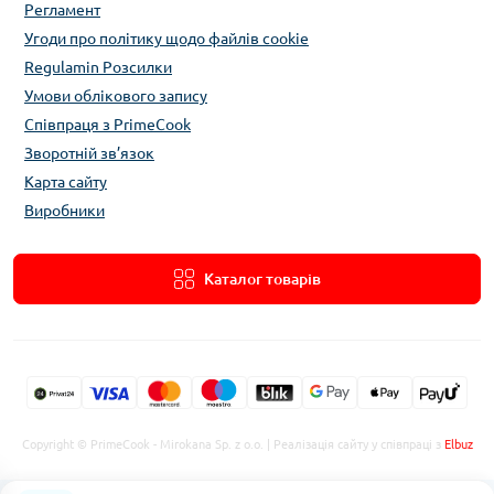
Регламент
Угоди про політику щодо файлів cookie
Regulamin Розсилки
Умови облікового запису
Співпраця з PrimeCook
Зворотній зв’язок
Карта сайту
Виробники
Каталог товарів
Copyright © PrimeCook - Mirokana Sp. z o.o. | Реалізація сайту у співпраці з
Elbuz