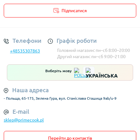
Підписатися
Умови облікового запису
Телефони
Графік роботи
Головний магазин: пн–сб 8:00–20:00
+48535307863
Другий магазин: пн–сб 9:00–21:00
Виберіть мову
Наша адреса
- Польща, 65-175, Зелена Гура, вул. Станіслава Сташица 9ab/u-9
E-mail
sklep@primecook.pl
Перейти до контактів