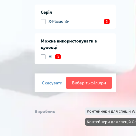
Серія
X-Plosion®
3
Можна використовувати в
духовці
НІ
3
Скасувати
Виберіть фільтри
Виробник
Контейнери для спецій 
Контейнери для спецій G