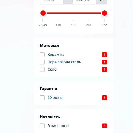
76,49
138
199
261
322
Матеріал
Кераміка
1
Нержавіюча сталь
1
Скло
1
Гарантія
20 років
3
Наявність
В наявності
3