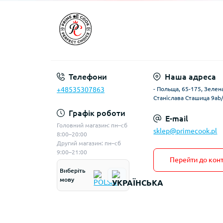
Телефони
Наша адреса
+48535307863
- Польща, 65-175, Зелена
Станіслава Сташица 9ab
Графік роботи
E-mail
Головний магазин: пн–сб
sklep@primecook.pl
8:00–20:00
Другий магазин: пн–сб
9:00–21:00
Перейти до конт
Виберіть
мову