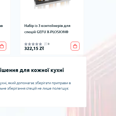
ав
Набір із 3 контейнерів для
спецій GEFU X-PLOSION®
0
322,15 Zł
ішення для кожної кухні
ухні, який допомагає зберігати приправи в
ильне зберігання спецій не лише полегшує
шаються максимально насиченими за смаком.
 місткості, матеріалів та форм, щоб максимально