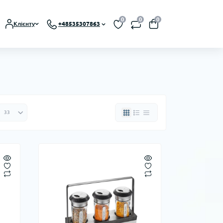
0
0
0
Клієнту
+48535307863