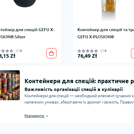
тейнер для спецій GEFU X-
Контейнер для спецій та тр
SION® Silver
GEFU X-PLOSION®
0
0
8,15 Zł
76,49 Zł
Контейнери для спецій: практичне р
Важливість організації спецій в кулінарії
Контейнери для спецій — необхідний елемент сучасної к
належних умовах, зберігаючи їх аромат і свіжість. Прав
готування, а й підвищує якість страв, адже спеції зали
Сьогодні на ринку представлено безліч ємностей різного
Розгорнути
відповідати потребам господаря кухні.
Основні переваги контейнерів для спецій