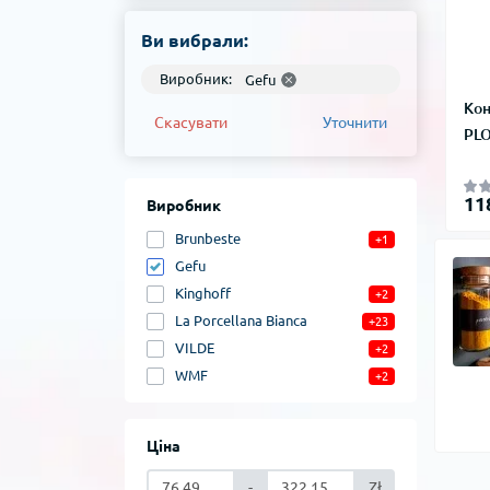
Ви вибрали:
Виробник:
Gefu
Кон
Скасувати
Уточнити
PLO
11
Виробник
Brunbeste
+1
Gefu
Kinghoff
+2
La Porcellana Bianca
+23
VILDE
+2
WMF
+2
Ціна
-
Zł