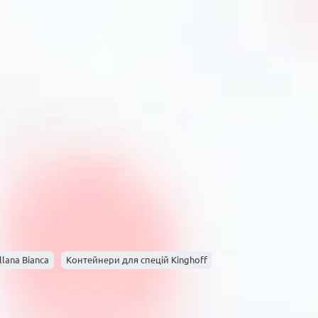
тернет-магазині PrimeCook
т контейнерів із урахуванням критеріїв: -
єм. - Якість матеріалів: надійність та безпека для
вашої кухні. - Відгуки клієнтів і рекомендації
е гарантію якості та зручності.
нтейнерах
тримувати їх у сухому, прохолодному і темному
епадів температури. Контейнери для спецій із
онніх запахів.
отуванні, рекомендується: - Поділити спеції за
тейнери датами придбання. - Використовувати
тору. - Регулярно перевіряти терміни придатності
lana Bianca
Контейнери для спецій Kinghoff
но підвищить ефективність роботи на кухні.
для спецій
мат?