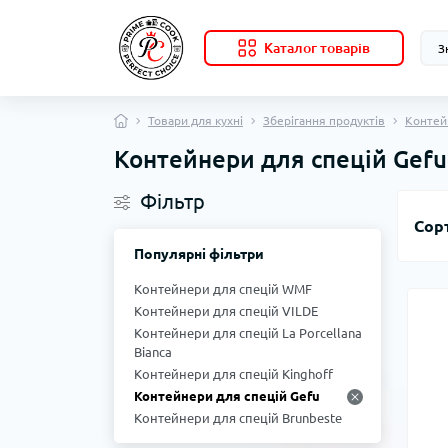
Каталог товарів
Товари для кухні
Зберігання продуктів
Контей
Контейнери для спецій Gefu
Фільтр
Сор
Популярні фільтри
Контейнери для спецій WMF
Контейнери для спецій VILDE
Контейнери для спецій La Porcellana
Bianca
Контейнери для спецій Kinghoff
Контейнери для спецій Gefu
Контейнери для спецій Brunbeste