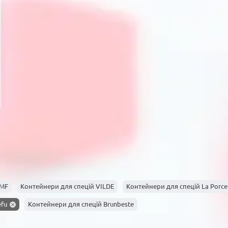
Критерії вибору контейнерів для спецій в ін
Інтернет-магазин PrimeCook пропонує широкий асортимен
Функціональність: герметичність, зручність дозування, об’
здоров'я. - Дизайн: можливість вписати контейнер у стиль 
експертів. Обираючи контейнери у PrimeCook, ви отримуєт
Як правильно зберігати спеції в ко
Оптимальні умови зберігання спецій
Для збереження максимальної якості спецій важливо під
місці, де немає доступу прямих сонячних променів і пер
герметичними кришками захищають від вологості та стор
Поради щодо організації спецій на кухні
Щоб зручно використовувати приправи у повсякденному г
категоріями: прянощі, трави, солодощі. - Маркувати кон
магнітні або складані в стійки системи для економії прос
WMF
Контейнери для спецій VILDE
Контейнери для спецій La Porcel
та оновлювати запаси. Виконання цих рекомендацій знач
efu
Контейнери для спецій Brunbeste
FAQ: Часті питання про контейнери 
1. Які контейнери для спецій найкраще зберігають аро