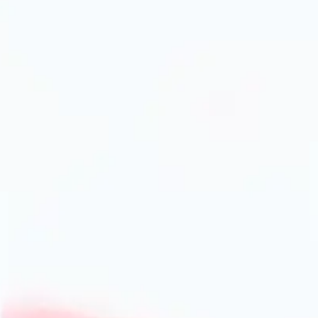
Використання спеціалізованих контейнерів приносить не 
захист від вологи, світла і повітря, що уповільнює втрату
типом і частотою використання; - зручність під час готува
економія простору, особливо в маленьких кухнях.
Види контейнерів для спецій і крите
Матеріали виготовлення контейнерів
Контейнери для спецій виготовляють із різних матеріалів
прозоре, захищає від запахів і дозволяє легко контролюв
зберігання сушених трав і круп. - Пластик — легкий і міц
бюджетних наборах, проте може втрачати герметичність 
довготривалого зберігання, стійка до корозії та легка в 
варіант, водночас складніший у догляді.
Типи і завантаження контейнерів
Вибір контейнерів залежить від типу спецій, які ви викор
Контейнери з ємністю для сипучих спецій, що мають доза
ущільнювачами для зберігання цілих зерен, горошин, нас
на холодильнику або металевих поверхнях, що дозволяє
підписами для легкого орієнтування. При виборі також зв
використанні.