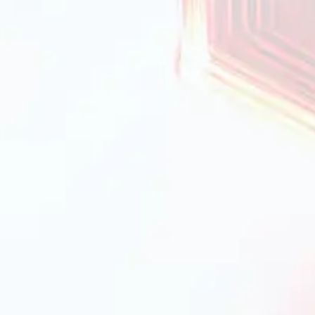
лише естетичний порядок, але й практичність: -
 аромату; - можливість систематизації спецій за
ння завдяки чіткій маркуванні і формі ємностей; -
рії вибору
, кожен з яких має свої переваги: - Скло —
ати кількість спецій. Оптимальний варіант для
ний матеріал, часто використовується у
з часом. - Нержавіюча сталь — ідеальна для
очищенні. - Кераміка — екологічний та стильний
истовуєте найчастіше. Ось популярні варіанти: -
тори або ситечка. - Баночки з кришками і
іння. - Магнітні контейнери, що закріплюються
 заощаджувати місце. - Набори контейнерів із
ертайте увагу на герметичність і простоту у