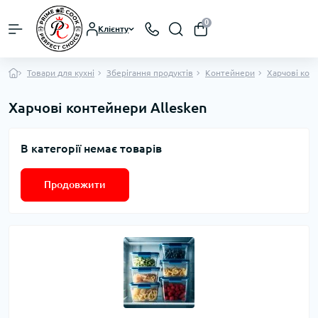
0
Клієнту
Товари для кухні
Зберігання продуктів
Контейнери
Харчові кон
Харчові контейнери Allesken
В категорії немає товарів
Продовжити