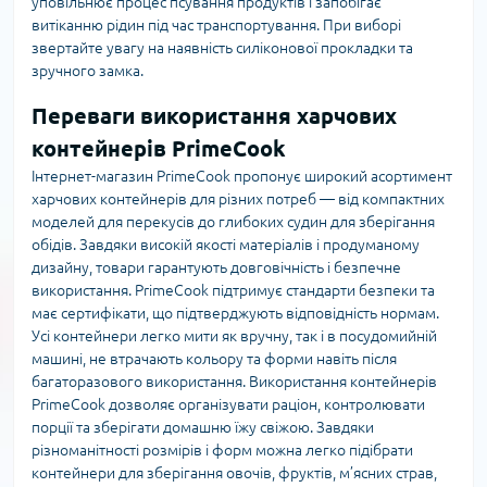
уповільнює процес псування продуктів і запобігає
витіканню рідин під час транспортування. При виборі
звертайте увагу на наявність силіконової прокладки та
зручного замка.
Переваги використання харчових
контейнерів PrimeCook
Інтернет-магазин PrimeCook пропонує широкий асортимент
харчових контейнерів для різних потреб — від компактних
моделей для перекусів до глибоких судин для зберігання
обідів. Завдяки високій якості матеріалів і продуманому
дизайну, товари гарантують довговічність і безпечне
використання. PrimeCook підтримує стандарти безпеки та
має сертифікати, що підтверджують відповідність нормам.
Усі контейнери легко мити як вручну, так і в посудомийній
машині, не втрачають кольору та форми навіть після
багаторазового використання. Використання контейнерів
PrimeCook дозволяє організувати раціон, контролювати
порції та зберігати домашню їжу свіжою. Завдяки
різноманітності розмірів і форм можна легко підібрати
контейнери для зберігання овочів, фруктів, м’ясних страв,