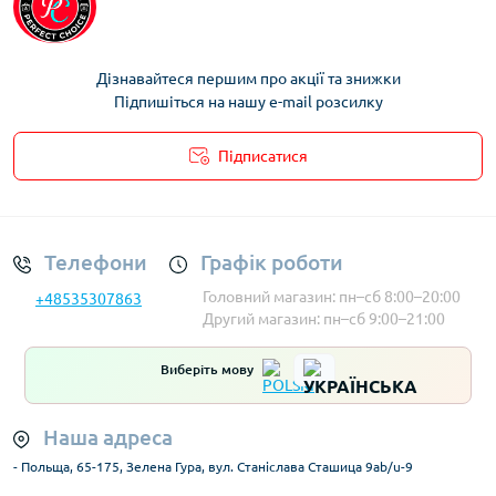
Харчові контейнери ELITEHOFF
Харчові контейнери Cookini
Дізнавайтеся першим про акції та знижки
Підпишіться на нашу e-mail розсилку
Підписатися
Умови облікового запису
Телефони
Графік роботи
Головний магазин: пн–сб 8:00–20:00
+48535307863
Другий магазин: пн–сб 9:00–21:00
Виберіть мову
Наша адреса
- Польща, 65-175, Зелена Гура, вул. Станіслава Сташица 9ab/u-9