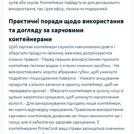
супів або соусів. Контейнери підійдуть як для домашнього
використання, так і для офісу, пікніка чи подорожей.
Практичні поради щодо використання
та догляду за харчовими
контейнерами
Щоб харчові контейнери служили максимально довго і
зберігали продукти свіжими, важливо дотримуватися
кількох правил: - Перед першим використанням промити
контейнер теплою водою з м’яким миючим засобом. - Не
використовувати жорсткі абразивні губки, щоб уникнути
подряпин і пошкодження поверхні. - Уникати змішування
продуктів з різким запахом в одному контейнері, щоб не
передавати аромат. - Зберігати контейнери в сухому місці зі
щільно закритими кришками, щоб уникнути накопичення
вологи. - Для заморожування підходять лише контейнери,
які мають відповідну маркування. Правильне використання
харчових контейнерів дозволяє не тільки зекономити час і
гроші, але й забезпечує здорове харчування. З
контейнерами PrimeCook ваші страви залишаться смачними