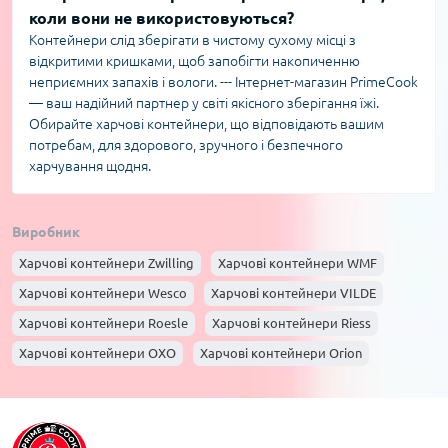
коли вони не використовуються?
Контейнери слід зберігати в чистому сухому місці з
відкритими кришками, щоб запобігти накопиченню
неприємних запахів і вологи. --- Інтернет-магазин PrimeCook
— ваш надійний партнер у світі якісного зберігання їжі.
Обирайте харчові контейнери, що відповідають вашим
потребам, для здорового, зручного і безпечного
харчування щодня.
Виробник
Харчові контейнери Zwilling
Харчові контейнери WMF
Харчові контейнери Wesco
Харчові контейнери VILDE
Харчові контейнери Roesle
Харчові контейнери Riess
Харчові контейнери OXO
Харчові контейнери Orion
Харчові контейнери La Porcellana Bianca
Харчові контейнери JOSEPH JOSEPH
Харчові контейнери Husla
Харчові контейнери Gefu