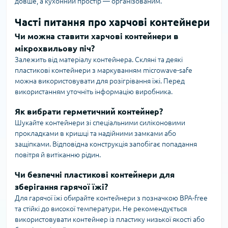
довше, а кухонний простір — організованим.
Часті питання про харчові контейнери
Чи можна ставити харчові контейнери в
мікрохвильову піч?
Залежить від матеріалу контейнера. Скляні та деякі
пластикові контейнери з маркуванням microwave-safe
можна використовувати для розігрівання їжі. Перед
використанням уточніть інформацію виробника.
Як вибрати герметичний контейнер?
Шукайте контейнери зі спеціальними силіконовими
прокладками в кришці та надійними замками або
защіпками. Відповідна конструкція запобігає попадання
повітря й витіканню рідин.
Чи безпечні пластикові контейнери для
зберігання гарячої їжі?
Для гарячої їжі обирайте контейнери з позначкою BPA-free
та стійкі до високої температури. Не рекомендується
використовувати контейнер із пластику низької якості або