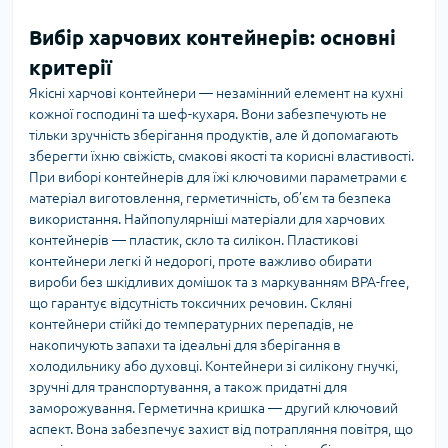
Вибір харчових контейнерів: основні
критерії
Якісні харчові контейнери — незамінний елемент на кухні
кожної господині та шеф-кухаря. Вони забезпечують не
тільки зручність зберігання продуктів, але й допомагають
зберегти їхню свіжість, смакові якості та корисні властивості.
При виборі контейнерів для їжі ключовими параметрами є
матеріал виготовлення, герметичність, об’єм та безпека
використання. Найпопулярніші матеріали для харчових
контейнерів — пластик, скло та силікон. Пластикові
контейнери легкі й недорогі, проте важливо обирати
вироби без шкідливих домішок та з маркуванням BPA-free,
що гарантує відсутність токсичних речовин. Скляні
контейнери стійкі до температурних перепадів, не
накопичують запахи та ідеальні для зберігання в
холодильнику або духовці. Контейнери зі силікону гнучкі,
зручні для транспортування, а також придатні для
заморожування. Герметична кришка — другий ключовий
аспект. Вона забезпечує захист від потрапляння повітря, що