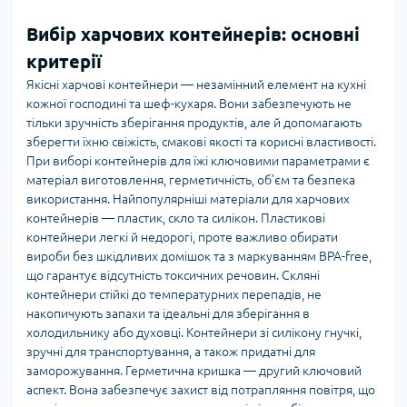
Вибір харчових контейнерів: основні
критерії
Якісні харчові контейнери — незамінний елемент на кухні
кожної господині та шеф-кухаря. Вони забезпечують не
тільки зручність зберігання продуктів, але й допомагають
зберегти їхню свіжість, смакові якості та корисні властивості.
При виборі контейнерів для їжі ключовими параметрами є
матеріал виготовлення, герметичність, об’єм та безпека
використання. Найпопулярніші матеріали для харчових
контейнерів — пластик, скло та силікон. Пластикові
контейнери легкі й недорогі, проте важливо обирати
вироби без шкідливих домішок та з маркуванням BPA-free,
що гарантує відсутність токсичних речовин. Скляні
контейнери стійкі до температурних перепадів, не
накопичують запахи та ідеальні для зберігання в
холодильнику або духовці. Контейнери зі силікону гнучкі,
зручні для транспортування, а також придатні для
заморожування. Герметична кришка — другий ключовий
аспект. Вона забезпечує захист від потрапляння повітря, що