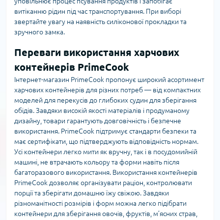
уповільнює процес псування продуктів і запобігає
витіканню рідин під час транспортування. При виборі
звертайте увагу на наявність силіконової прокладки та
зручного замка.
Переваги використання харчових
контейнерів PrimeCook
Інтернет-магазин PrimeCook пропонує широкий асортимент
харчових контейнерів для різних потреб — від компактних
моделей для перекусів до глибоких судин для зберігання
обідів. Завдяки високій якості матеріалів і продуманому
дизайну, товари гарантують довговічність і безпечне
використання. PrimeCook підтримує стандарти безпеки та
має сертифікати, що підтверджують відповідність нормам.
Усі контейнери легко мити як вручну, так і в посудомийній
машині, не втрачають кольору та форми навіть після
багаторазового використання. Використання контейнерів
PrimeCook дозволяє організувати раціон, контролювати
порції та зберігати домашню їжу свіжою. Завдяки
різноманітності розмірів і форм можна легко підібрати
контейнери для зберігання овочів, фруктів, м’ясних страв,