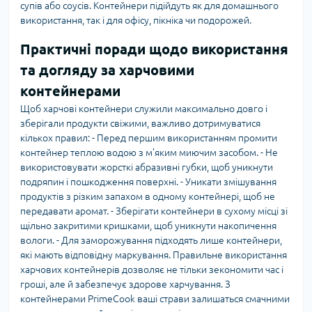
супів або соусів. Контейнери підійдуть як для домашнього
використання, так і для офісу, пікніка чи подорожей.
Практичні поради щодо використання
та догляду за харчовими
контейнерами
Щоб харчові контейнери служили максимально довго і
зберігали продукти свіжими, важливо дотримуватися
кількох правил: - Перед першим використанням промити
контейнер теплою водою з м’яким миючим засобом. - Не
використовувати жорсткі абразивні губки, щоб уникнути
подряпин і пошкодження поверхні. - Уникати змішування
продуктів з різким запахом в одному контейнері, щоб не
передавати аромат. - Зберігати контейнери в сухому місці зі
щільно закритими кришками, щоб уникнути накопичення
вологи. - Для заморожування підходять лише контейнери,
які мають відповідну маркування. Правильне використання
харчових контейнерів дозволяє не тільки зекономити час і
гроші, але й забезпечує здорове харчування. З
контейнерами PrimeCook ваші страви залишаться смачними