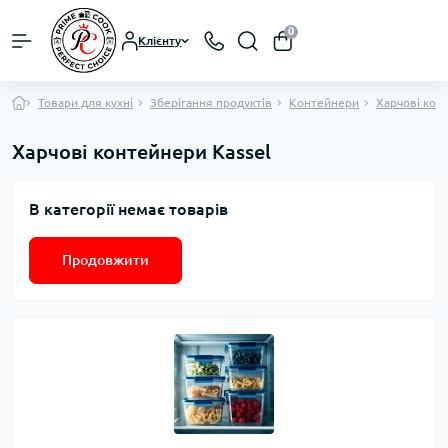
0
Клієнту
Товари для кухні
Зберігання продуктів
Контейнери
Харчові кон
Харчові контейнери Kassel
В категорії немає товарів
Продовжити