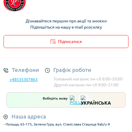
Харчові контейнери ELITEHOFF
Харчові контейнери Cookini
Дізнавайтеся першим про акції та знижки
Підпишіться на нашу e-mail розсилку
Підписатися
Умови облікового запису
Телефони
Графік роботи
Головний магазин: пн–сб 8:00–20:00
+48535307863
Другий магазин: пн–сб 9:00–21:00
Виберіть мову
Наша адреса
- Польща, 65-175, Зелена Гура, вул. Станіслава Сташица 9ab/u-9