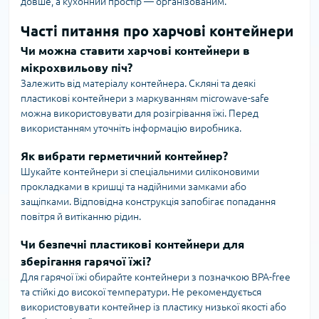
довше, а кухонний простір — організованим.
Часті питання про харчові контейнери
Чи можна ставити харчові контейнери в
мікрохвильову піч?
Залежить від матеріалу контейнера. Скляні та деякі
пластикові контейнери з маркуванням microwave-safe
можна використовувати для розігрівання їжі. Перед
використанням уточніть інформацію виробника.
Як вибрати герметичний контейнер?
Шукайте контейнери зі спеціальними силіконовими
прокладками в кришці та надійними замками або
защіпками. Відповідна конструкція запобігає попадання
повітря й витіканню рідин.
Чи безпечні пластикові контейнери для
зберігання гарячої їжі?
Для гарячої їжі обирайте контейнери з позначкою BPA-free
та стійкі до високої температури. Не рекомендується
використовувати контейнер із пластику низької якості або