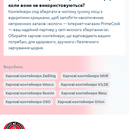
коли вони не використовуються?
Контейнери слід зберігати в чистому сухому місці з
відкритими кришками, щоб запобігти накопиченню
неприємних запахів і вологи. --- Інтернет-магазин PrimeCook
— ваш надійний партнер у світі якісного зберігання їжі.
Обирайте харчові контейнери, що відповідають вашим
потребам, для здорового, зручного і безпечного
харчування щодня.
Виробник
Харчові контейнери Zwilling
Харчові контейнери WMF
Харчові контейнери Wesco
Харчові контейнери VILDE
Харчові контейнери Roesle
Харчові контейнери Riess
Харчові контейнери OXO
Харчові контейнери Orion
Харчові контейнери La Porcellana Bianca
Харчові контейнери JOSEPH JOSEPH
Харчові контейнери Husla
Харчові контейнери Gefu