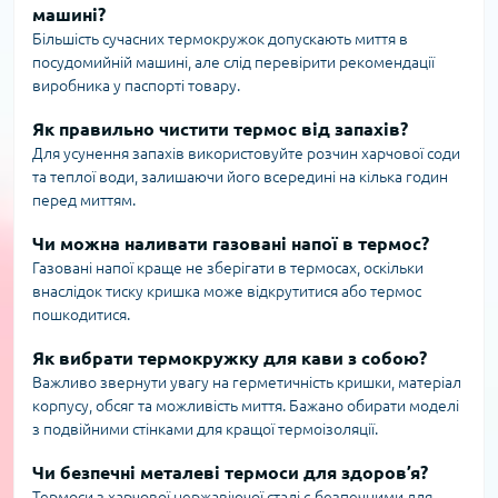
машині?
Більшість сучасних термокружок допускають миття в
посудомийній машині, але слід перевірити рекомендації
виробника у паспорті товару.
Як правильно чистити термос від запахів?
Для усунення запахів використовуйте розчин харчової соди
та теплої води, залишаючи його всередині на кілька годин
перед миттям.
Чи можна наливати газовані напої в термос?
Газовані напої краще не зберігати в термосах, оскільки
внаслідок тиску кришка може відкрутитися або термос
пошкодитися.
Як вибрати термокружку для кави з собою?
Важливо звернути увагу на герметичність кришки, матеріал
корпусу, обсяг та можливість миття. Бажано обирати моделі
з подвійними стінками для кращої термоізоляції.
Чи безпечні металеві термоси для здоров’я?
Термоси з харчової нержавіючої сталі є безпечними для