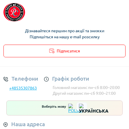
Термоси та термокружки Kinghoff
Термоси та термокружки BLACK+BLUM
Термоси та термокружки Berlinger haus
Термоси та термокружки Alfi
Дізнавайтеся першим про акції та знижки
Підпишіться на нашу e-mail розсилку
Підписатися
Умови облікового запису
Телефони
Графік роботи
Головний магазин: пн–сб 8:00–20:00
+48535307863
Другий магазин: пн–сб 9:00–21:00
Виберіть мову
Наша адреса