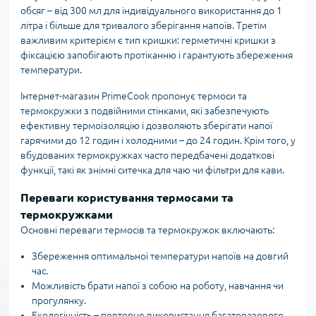
обсяг – від 300 мл для індивідуального використання до 1
літра і більше для тривалого зберігання напоїв. Третім
важливим критерієм є тип кришки: герметичні кришки з
фіксацією запобігають протіканню і гарантують збереження
температури.
Інтернет-магазин PrimeCook пропонує термоси та
термокружки з подвійними стінками, які забезпечують
ефективну термоізоляцію і дозволяють зберігати напої
гарячими до 12 годин і холодними – до 24 годин. Крім того, у
вбудованих термокружках часто передбачені додаткові
функції, такі як знімні ситечка для чаю чи фільтри для кави.
Переваги користування термосами та
термокружками
Основні переваги термосів та термокружок включають:
Збереження оптимальної температури напоїв на довгий
час.
Можливість брати напої з собою на роботу, навчання чи
прогулянку.
Екологічність – повторне використання багаторазового