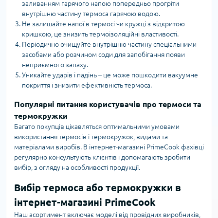
заливанням гарячого напою попередньо прогріти
внутрішню частину термоса гарячою водою.
Не залишайте напої в термосі чи кружці з відкритою
кришкою, це знизить термоізоляційні властивості.
Періодично очищуйте внутрішню частину спеціальними
засобами або розчином соди для запобігання появи
неприємного запаху.
Уникайте ударів і падінь – це може пошкодити вакуумне
покриття і знизити ефективність термоса.
Популярні питання користувачів про термоси та
термокружки
Багато покупців цікавляться оптимальними умовами
використання термосів і термокружок, видами та
матеріалами виробів. В інтернет-магазині PrimeCook фахівці
регулярно консультують клієнтів і допомагають зробити
вибір, з огляду на особливості продукції.
Вибір термоса або термокружки в
інтернет-магазині PrimeCook
Наш асортимент включає моделі від провідних виробників,