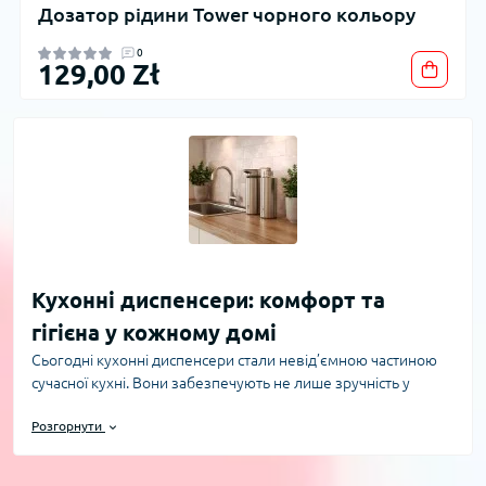
Дозатор рідини Tower чорного кольору
0
129,00 Zł
Кухонні диспенсери: комфорт та
гігієна у кожному домі
Сьогодні кухонні диспенсери стали невід’ємною частиною
сучасної кухні. Вони забезпечують не лише зручність у
використанні, а й підвищують рівень гігієни під час
Розгорнути
приготування їжі. Інтернет-магазин PrimeCook пропонує
широкий вибір диспенсерів, які ідеально підійдуть для
зберігання та дозування рідин, мила, соусів і навіть