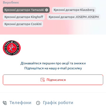
Виробник
антибактеріальних засобів.
Кухонні дозатори Yamazaki
Кухонні дозатори Klausberg
Види кухонних диспенсерів та їх
Кухонні дозатори Kinghoff
Кухонні дозатори JOSEPH JOSEPH
особливості
Кухонні дозатори Cookini
Диспенсери для мила та дезінфекційних засобів
Диспенсери для рідкого мила або антисептиків – це один із
найпопулярніших варіантів. Вони дозволяють максимально
зручно і гігієнічно отримати необхідну кількість мила, не
торкаючись поверхонь руками. Це особливо важливо в
умовах пандемії або приготування їжі для великої родини.
Диспенсери для соусів та олій
Дізнавайтеся першим про акції та знижки
Для кулінарів, які цінують порядок на кухні, ідеальними
Підпишіться на нашу e-mail розсилку
стануть диспенсери для різних соусів, олії та оцту. Вони
дозволяють дозувати точно необхідну кількість, що
Підписатися
допомагає уникнути перевитрат та забезпечує чистоту
робочої поверхні.
Умови облікового запису
Автоматичні диспенсери – новий рівень
комфорту
Телефони
Графік роботи
Автоматичні моделі працюють на датчиках руху, що робить