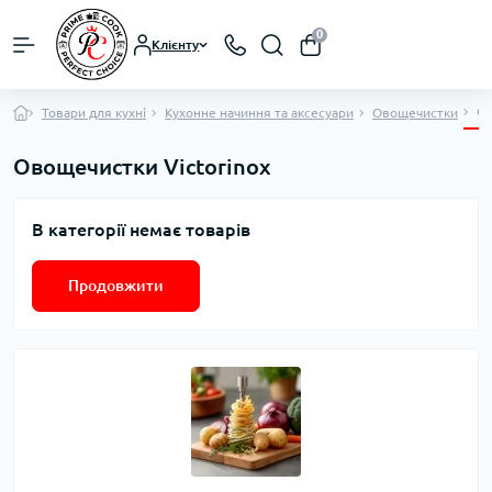
0
Клієнту
Ов
Товари для кухні
Кухонне начиння та аксесуари
Овощечистки
Овощечистки Victorinox
В категорії немає товарів
Продовжити