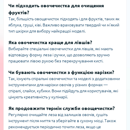
Чи підходить овочечистка для очищення
фруктів?
Так, більшість овощечисток підходять і для фруктів, таких як
яблука, груші, ківі. Важливо враховувати твердий чи м’який
тип шкірки для вибору найкращої моделі.
Яка овочечистка краще для лівшів?
Вибирайте спеціальні овочечистки для лівшів, які мають
відповідну форму леза і ручки, що дозволяють зручно
працювати лівою рукою без перекручування кисті.
Чи бувають овочечистки з функцією нарізки?
Так, існують спіральні овочечистки та моделі з додатковими
інструментами для нарізки овочів у різних формах —
спіралі, слайси, кубики. Вони підійдуть для користувачів, які
цінують креативність у кулінарії.
Як продовжити термін служби овощечистки?
Регулярно очищайте леза від залишків овочів, сушіть
інструмент після миття та зберігайте в сухому місці. Також
рекомендується періодично точити леза, якщо це