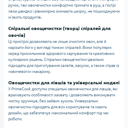
ручок, такі овочечистки комфортно тримати в руці, а гострі
леза швидко і рівномірно знімають шкірку, не пошкоджуючи
м’якоть продуктів.
Спіральні овощечистки (творці спіралей для
овочів)
Ці пристрої дозволяють не лише очистити овоч, але й
нарізати його у вигляді тонких спіралей. Вони популярні
серед прихильників здорового харчування та креативних
кулінарних рішень. Спіральні овощечистки ідеально
підходять для приготування салатів, закусок, а також страв із
«овочевого» макарону.
Овощечистки для лівшів та універсальні моделі
У PrimeCook доступні спеціальні овочечистки для лівшів, які
враховують особливості захвату і дозволяють виконувати
чистку зручніше, без зайвих зусиль. Універсальні
овочечистки підходять для всіх користувачів та мають
дизайн, що забезпечує максимальний комфорт під час
роботи.