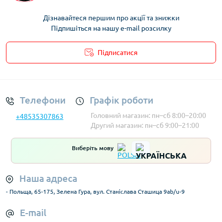
Дізнавайтеся першим про акції та знижки
Підпишіться на нашу e-mail розсилку
Підписатися
Умови облікового запису
Телефони
Графік роботи
Головний магазин: пн–сб 8:00–20:00
+48535307863
Другий магазин: пн–сб 9:00–21:00
Виберіть мову
Наша адреса
- Польща, 65-175, Зелена Гура, вул. Станіслава Сташица 9ab/u-9
E-mail