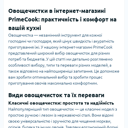
Овощечистки в інтернет-магазині
PrimeCook: практичність і комфорт на
вашій кухні
Овощечистка — незамінний інструмент для кожної
господині чи господаря, який цінує швидкість і акуратність
приготування їжі. У нашому інтернет-магазині PrimeCook
представлений широкий вибір овощечисток для різних
потреб та бюджетів. У цій статті ми детально розглянемо
особливості вибору, типи та переваги різних моделей, а
також відповімо на найпоширеніші запитання. Це допоможе
вам зробити оптимальний вибір та зробити процес
приготування овочів максимально комфортним.
Види овощечисток та їх переваги
Класичні овощечистки: простота та надійність
Найпопулярніший тип овощечисток — це класичні моделі з
простою ручкою і лезом із нержавіючої сталі. Вони відомі
своєю універсальністю і зручністю для чищення моркви,
огірків, буряка та інших овочів. Завдяки ергономічній формі