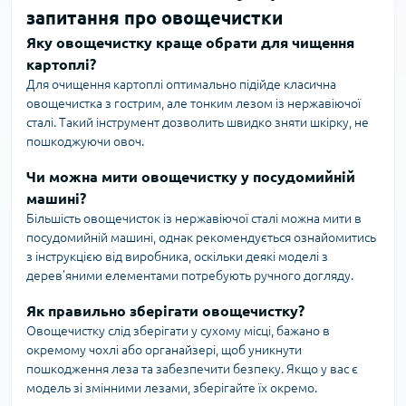
запитання про овощечистки
Яку овощечистку краще обрати для чищення
картоплі?
Для очищення картоплі оптимально підійде класична
овощечистка з гострим, але тонким лезом із нержавіючої
сталі. Такий інструмент дозволить швидко зняти шкірку, не
пошкоджуючи овоч.
Чи можна мити овощечистку у посудомийній
машині?
Більшість овощечисток із нержавіючої сталі можна мити в
посудомийній машині, однак рекомендується ознайомитись
з інструкцією від виробника, оскільки деякі моделі з
дерев’яними елементами потребують ручного догляду.
Як правильно зберігати овощечистку?
Овощечистку слід зберігати у сухому місці, бажано в
окремому чохлі або органайзері, щоб уникнути
пошкодження леза та забезпечити безпеку. Якщо у вас є
модель зі змінними лезами, зберігайте їх окремо.