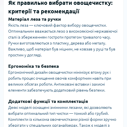
Як правильно вибрати овощечистку:
критерії та рекомендації
Матеріал леза та ручки
Якість леза — ключовий фактор вибору овощечистки.
Оптимальним вважається лезо з високоякісної нержавіючої
сталі із збереженням гостроти протягом тривалого часу.
Ручки виготовляються з пластику, дерева або металу.
Важливо, щоб матеріал був міцним, не ковзав у руці та був
простим у догляді.
Ергономіка та безпека
Ергономічний дизайн овощечистки мінімізує втому рук і
робить процес очищення овочів комфортним навіть при
великих обсягах роботи. Антиковзні вставки і захисні
елементи забезпечують додатковий рівень безпеки.
Додаткові функції та комплектація
Деякі моделі оснащені змінними лезами, які дозволяють
вибрати оптимальний тип чистки — тонкий або грубий.
Комплекти із кількома овочечистками різної форми зручно
зберігати у спеціальних органайзерах. Також є моделі з