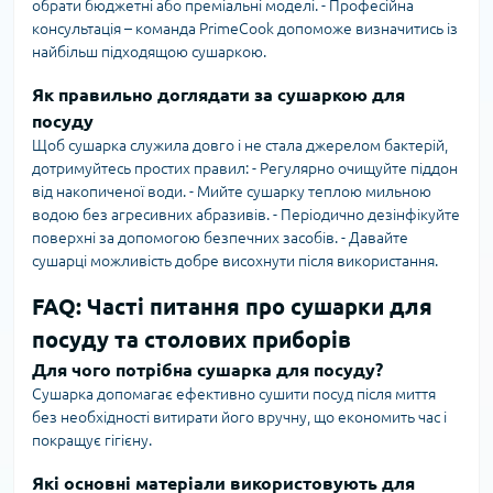
обрати бюджетні або преміальні моделі. - Професійна
консультація – команда PrimeCook допоможе визначитись із
найбільш підходящою сушаркою.
Як правильно доглядати за сушаркою для
посуду
Щоб сушарка служила довго і не стала джерелом бактерій,
дотримуйтесь простих правил: - Регулярно очищуйте піддон
від накопиченої води. - Мийте сушарку теплою мильною
водою без агресивних абразивів. - Періодично дезінфікуйте
поверхні за допомогою безпечних засобів. - Давайте
сушарці можливість добре висохнути після використання.
FAQ: Часті питання про сушарки для
посуду та столових приборів
Для чого потрібна сушарка для посуду?
Сушарка допомагає ефективно сушити посуд після миття
без необхідності витирати його вручну, що економить час і
покращує гігієну.
Які основні матеріали використовують для