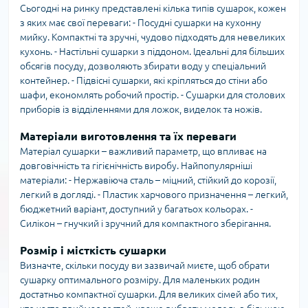
Сьогодні на ринку представлені кілька типів сушарок, кожен
з яких має свої переваги: - Посудні сушарки на кухонну
мийку. Компактні та зручні, чудово підходять для невеликих
кухонь. - Настільні сушарки з піддоном. Ідеальні для більших
обсягів посуду, дозволяють збирати воду у спеціальний
контейнер. - Підвісні сушарки, які кріпляться до стіни або
шафи, економлять робочий простір. - Сушарки для столових
приборів із відділеннями для ложок, виделок та ножів.
Матеріали виготовлення та їх переваги
Матеріал сушарки – важливий параметр, що впливає на
довговічність та гігієнічність виробу. Найпопулярніші
матеріали: - Нержавіюча сталь – міцний, стійкий до корозії,
легкий в догляді. - Пластик харчового призначення – легкий,
бюджетний варіант, доступний у багатьох кольорах. -
Силікон – гнучкий і зручний для компактного зберігання.
Розмір і місткість сушарки
Визначте, скільки посуду ви зазвичай миєте, щоб обрати
сушарку оптимального розміру. Для маленьких родин
достатньо компактної сушарки. Для великих сімей або тих,