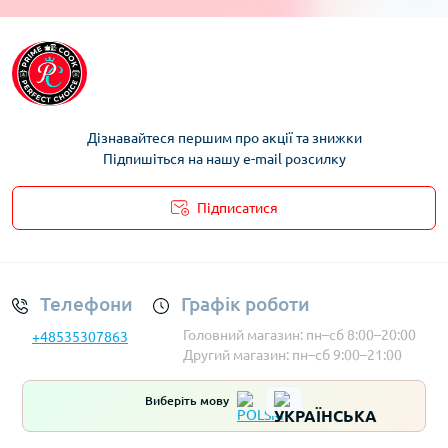
Сушарки для посуду та столових приборів JOSEPH JOSEPH
Сушарки для посуду та столових приборів ELITEHOFF
Сушарки для посуду та столових приборів Kinghoff
Сушарки для посуду та столових приборів Brunbeste
Сушарки для посуду та столових приборів Allesken
Дізнавайтеся першим про акції та знижки
Підпишіться на нашу e-mail розсилку
Підписатися
Умови облікового запису
Телефони
Графік роботи
Головний магазин: пн–сб 8:00–20:00
+48535307863
Другий магазин: пн–сб 9:00–21:00
Виберіть мову