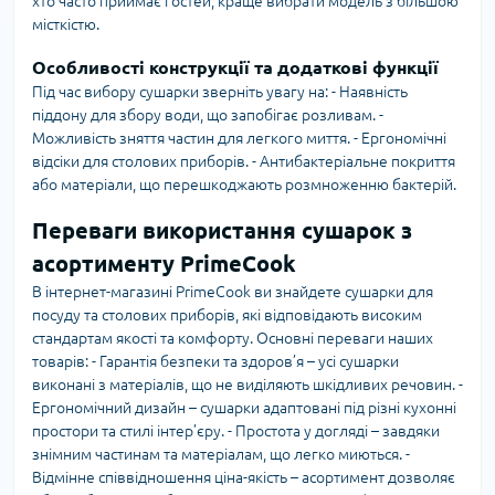
хто часто приймає гостей, краще вибрати модель з більшою
місткістю.
Особливості конструкції та додаткові функції
Під час вибору сушарки зверніть увагу на: - Наявність
піддону для збору води, що запобігає розливам. -
Можливість зняття частин для легкого миття. - Ергономічні
відсіки для столових приборів. - Антибактеріальне покриття
або матеріали, що перешкоджають розмноженню бактерій.
Переваги використання сушарок з
асортименту PrimeCook
В інтернет-магазині PrimeCook ви знайдете сушарки для
посуду та столових приборів, які відповідають високим
стандартам якості та комфорту. Основні переваги наших
товарів: - Гарантія безпеки та здоров’я – усі сушарки
виконані з матеріалів, що не виділяють шкідливих речовин. -
Ергономічний дизайн – сушарки адаптовані під різні кухонні
простори та стилі інтер’єру. - Простота у догляді – завдяки
знімним частинам та матеріалам, що легко миються. -
Відмінне співвідношення ціна-якість – асортимент дозволяє