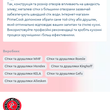
Так, конструкція та розмір отворів впливають на швидкість
зливу; металеві сітки з більшими отворами зазвичай
забезпечують швидший стік води. Інтернет-магазин
PrimeCook допоможе обрати саме той сітку або друшляк,
який оптимально відповідає вашим запитам та стилю кухні.
Використовуйте професійні рекомендації та зробіть кухонні
процеси зручнішими і більш ефективними.
Виробник
Сітки та друшляки WMF
Сітки та друшляки Roesle
Сітки та друшляки Mondex
Сітки та друшляки Kinghoff
Сітки та друшляки KELA
Сітки та друшляки Gefu
Сітки та друшляки Allesken