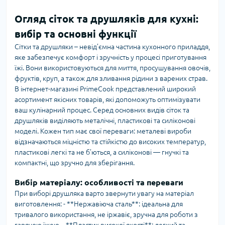
Огляд сіток та друшляків для кухні:
вибір та основні функції
Сітки та друшляки – невід’ємна частина кухонного приладдя,
яке забезпечує комфорт і зручність у процесі приготування
їжі. Вони використовуються для миття, просушування овочів,
фруктів, круп, а також для зливання рідини з варених страв.
В інтернет-магазині PrimeCook представлений широкий
асортимент якісних товарів, які допоможуть оптимізувати
ваш кулінарний процес. Серед основних видів сіток та
друшляків виділяють металічні, пластикові та силіконові
моделі. Кожен тип має свої переваги: металеві вироби
відзначаються міцністю та стійкістю до високих температур,
пластикові легкі та не б’ються, а силіконові — гнучкі та
компактні, що зручно для зберігання.
Вибір матеріалу: особливості та переваги
При виборі друшляка варто звернути увагу на матеріал
виготовлення: - **Нержавіюча сталь**: ідеальна для
тривалого використання, не іржавіє, зручна для роботи з