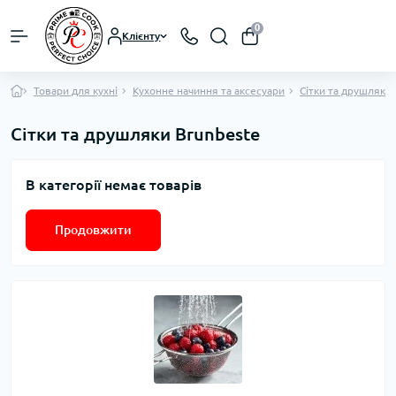
0
Клієнту
Товари для кухні
Кухонне начиння та аксесуари
Сітки та друшляки
Сітки та друшляки Brunbeste
В категорії немає товарів
Продовжити