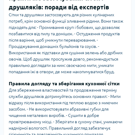
друшляків: поради від експертів
Сітки та друшляки застосовують для різних кулінарних
потреб, крім основної функції зливання рідини. Вони також
підходять для: - Промивання круп і бобових, що дозволяє
позбавитися від пилу та домішок. - Остудження продуктів
після варіння, щоб уникнути переварювання. -
Проціджування домашніх бульйонів та соусів. -
Використання як підставки для сушіння зелень або дрібних
овочів. Щоб друшляк прослужив довго, рекомендується
правильно доглядати за ним: своєчасно мити, уникати
попадання їжі в отвори, де може накопичуватися бруд.
Правила догляду та зберігання кухонної сітки
Для збереження властивостей та продовження терміну
служби друшляків дотримуйтесь основних правил: - Мити
відразу після використання під теплою водою з миючим
засобом. - Не використовувати абразивні губки для
чищення металевих виробів. - Сушити в добре
провітрюваному місці. - Зберігати в сухому стані, уникаючи
надмірної вологості. Правильний догляд забезпечує
гігієнічність та довговічність кухонного приладдя.