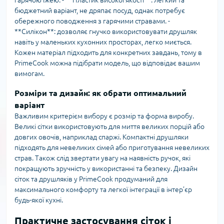
гарячою їжею. - **Пластик високої якості**: легкий та
бюджетний варіант, не дряпає посуд, однак потребує
обережного поводження з гарячими стравами. -
**Силікон**: дозволяє гнучко використовувати друшляк
навіть у маленьких кухонних просторах, легко миється.
Кожен матеріал підходить для конкретних завдань, тому в
PrimeCook можна підібрати модель, що відповідає вашим
вимогам.
Розміри та дизайн: як обрати оптимальний
варіант
Важливим критерієм вибору є розмір та форма виробу.
Великі сітки використовують для миття великих порцій або
довгих овочів, наприклад спаржі. Компактні друшляки
підходять для невеликих сімей або приготування невеликих
страв. Також слід звертати увагу на наявність ручок, які
покращують зручність у використанні та безпеку. Дизайн
сіток та друшляків у PrimeCook продуманий для
максимального комфорту та легкої інтеграції в інтер’єр
будь-якої кухні.
Практичне застосування сіток і