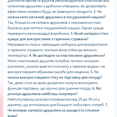
Для миття овочів та фруктів рекомендуються пластикові або
силіконові друшляки з дрібними отворами, які дозволяють
ефективно змивати бруд, не травмуючи продукти.
2. Чи
можна мити металеві друшляки в посудомийній машині?
Так, більшість металевих друшляків з нержавіючої сталі
безпечні для миття в посудомийній машині. Однак краще
перевірити рекомендації виробника.
3. Який матеріал сітки
краще для використання з гарячими стравами?
Нержавіюча сталь є найкращим вибором для використання
з гарячими стравами, оскільки вона стійка до високих
температур.
4. Як доглядати за пластиковим друшляком?
Мити пластиковий друшляк потрібно теплим мильним
розчином, уникати довгого контакту з гарячою водою і не
використовувати абразивні засоби для чищення.
5. Чи
можна використовувати сітку як підставку для посуду?
Так, деякі сітки за своїм дизайном можуть виконувати
функцію підставки, що зручно для сушіння посуду.
6. Які
розміри друшляків найбільш популярні?
Найпопулярніші розміри коливаються від 20 до 30 см у
діаметрі, що оптимально для більшості побутових потреб.
7.
Чи впливає матеріал друшляка на швидкість стікання
води?