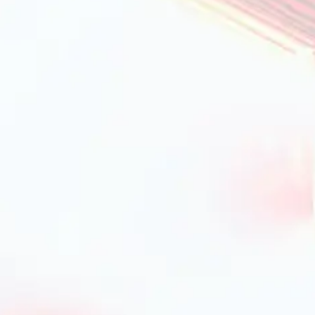
 їх застосування
ння
ує комфорт при приготуванні страв. Вони можуть
ь. Найпопулярніші матеріали — бавовна, льон та
 гігроскопічністю, що швидко висихають і не
ння
рихватки та рукавиці з термостійких матеріалів.
нні і мали антипохідне покриття. Продукція
пеки і легко піддається пранню.
чної, а й декоративної точки зору. Вони
альні. У нашому каталозі можна підібрати
вість кольорів і приємні на дотик.
ь: рекомендації експертів
 Натуральні тканини, такі як льон і бавовна,