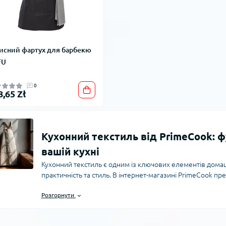
исний фартух для барбекю
FU
0
8,65 Zł
Кухонний текстиль від PrimeCook: ф
вашій кухні
Кухонний текстиль є одним із ключових елементів домашн
практичність та стиль. В інтернет-магазині PrimeCook 
текстилю, що відповідає сучасним вимогам до зручності,
Розгорнути
текстиль, важливо враховувати не тільки зовнішній вигля
функціональні властивості.