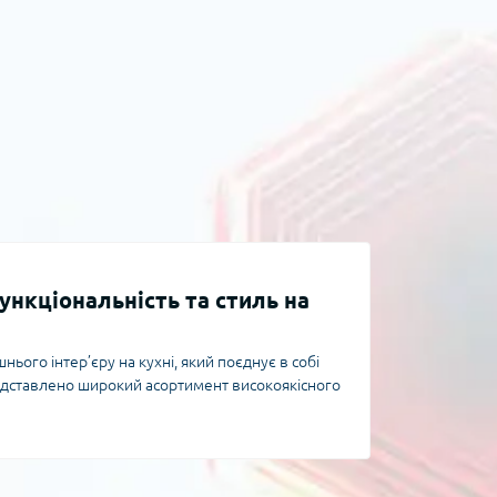
ункціональність та стиль на
ього інтер’єру на кухні, який поєднує в собі
представлено широкий асортимент високоякісного
 довговічності та естетики. Вибираючи кухонний
д, а й матеріали, технології виготовлення та