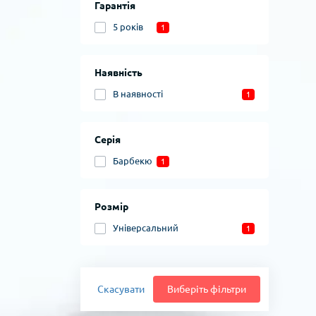
Гарантія
5 років
1
Наявність
В наявності
1
Серія
Барбекю
1
Розмір
Універсальний
1
Скасувати
Виберіть фільтри