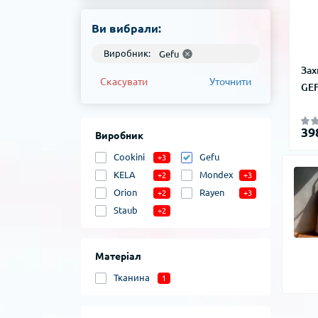
Ви вибрали:
Виробник:
Gefu
Зах
Скасувати
Уточнити
GE
39
Виробник
Cookini
Gefu
+3
KELA
Mondex
+2
+3
Orion
Rayen
+2
+3
Staub
+2
Матеріал
Тканина
1