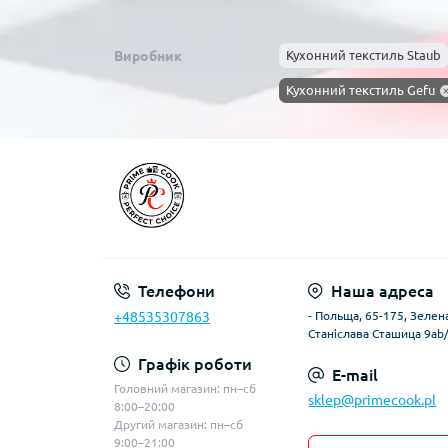
Виробник
Кухонний текстиль Staub
Кухонний текстиль Gefu
Телефони
Наша адреса
+48535307863
- Польща, 65-175, Зелена
Станіслава Сташица 9ab
Графік роботи
E-mail
Головний магазин: пн–сб
sklep@primecook.pl
8:00–20:00
Другий магазин: пн–сб
9:00–21:00