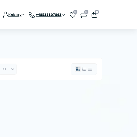
0
0
0
Клієнту
+48535307863