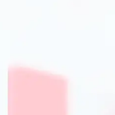
Основні види кухонного текстилю та
Рушники для кухні: багатоцільове використа
Кухонні рушники — це незамінний атрибут, що забезпеч
використовуватися для сушіння рук, посуду та поверхон
мікрофібра. У PrimeCook представлені рушники з високою
залишають ворсинок.
Прихватки та рукавиці: захист під час готува
Для безпеки під час роботи з гарячим посудом потрібні п
Важливо, щоб вони були щільними, зручними в користува
PrimeCook відповідає сучасним стандартам пожежної без
Серветки і скатертини: комфорт та естетика
Серветки та скатертини відіграють роль не лише з практи
допоможуть створити затишну атмосферу на кухні чи в їд
варіанти з натуральних тканин, які довго зберігають яскра
Як обрати якісний кухонний текстил
PrimeCook
Матеріали та їх властивості
При виборі текстилю важливо звертати увагу на матеріал.